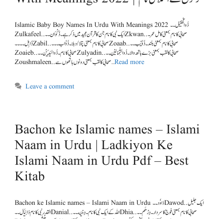
Islamic Baby Boy Names In Urdu With Meanings 2022 ذُوالْکَفِیْل۔۔
Zulkafeel..ایک نبی کا نام جن کا قرآن مجید میں ذکر ہے ۔ ذَکْوَان۔۔Zkwan..صحابی کا نام بمعنی کامل عمر۔
ذَابِل۔۔۔۔Zabil..صحابی کا نام بمعنی پتلا/دبلا۔ ذُؤَاب۔۔۔Zoaab..صحابی کا نام بمعنی بلند۔ ذُؤَیْب۔۔
Zoaieb..صحابی کا نام ۔ ذُوالْیَدَیْن۔۔Zulyadin..صحابی کالقب بمعنی بڑے ہاتھ والا۔ ذُوالشِّمَا لَیْن۔۔
Zoushmaleen..صحابی کا لقب بمعنی دونوں ہاتھوں سے …
Read more
Leave a comment
Bachon ke Islamic names – Islami
Naam in Urdu | Ladkiyon Ke
Islami Naam in Urdu Pdf – Best
Kitab
Bachon ke Islamic names – Islami Naam in Urdu دَاوٗد۔۔Dawod..ایک جلیل
القدر نبی کا نام دَانِیَال۔۔Danial..اللہ کے ایک نبی کا نام۔ دِحْیَه۔۔Dhia..صحابی کا نام بمعنی فوج کا سردار۔ دِرْھَم۔۔