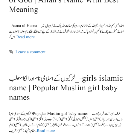
of God | Allah’s Name With Best
Meaning
Asma ul Husna اسماء الحسنی بسم اللہ الرحمن الرحیم اللہ کے 99 نام اور ان کی صفات اللہ پاک نے قران مجید میں
اسمائے حسنی سے پکارنے کا حکم دیا قران پاک میں اللہ تعالی ارشاد فرماتے ہیں اللہ ہی کے لیے ہیں اچھے اچھے نام سو ان ناموں سے
اس کو …
Read more
Leave a comment
لڑکیوں کے اسلامی نام اور انکا مطلب_- girls islamic
name | Popular Muslim girl baby
names
(لڑکیوں کے اسلامی نام ) Popular Muslim girl baby names حرف °ن° سے شروع ہونے
والے اسلامی نام ۔ نَائِلَہ) بمعنی (عطیہ/بخشش/بھلائی) نُعْمیٰ) بمعنی (آرام/آسودہ حالی) نَجْمَہ) بمعنی (ایک ستارہ) نَوْقَہ) بمعنی
(ہر چیز کی مہارت) نَعْمَاء) بمعنی (راحت و آرام/مال ودولت/خوشحالی) نَاظِمَہ) بمعنی (انتظام کرنے والی) نَائِبَہ) بمعنی (قائم
مقام) نَبِیْلَہ) بمعنی (شریف …
Read more