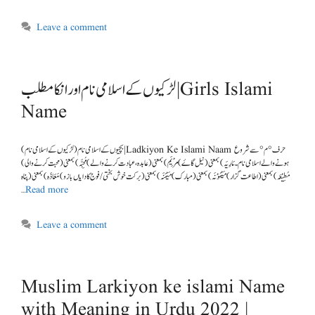
Leave a comment
لڑکیوں کے اسلامی نام اور انکا مطلب |Girls Islami
Name
(لڑکیوں کے اسلامی نام ) بچیوں کے اسلامی نام | Ladkiyon Ke Islami Naam حرف °م° سے شروع
ہونے والے اسلامی نام ۔ مَارِیَہ)بمعنی( نیل گاۓ) مَرْیَم)بمعنی (عابدہ ،عبادت کرنے والے) مُحِبَّہ) بمعنی (محبت کرنے والی)
مُطِیْعَہ) بمعنی (اطاعت گزار) مَیْمُوْنَہ) بمعنی (مبارک) مَیْمَنَہ) بمعنی (برکت خوش بختی/ فوج کا دایاں بازو) مَعَاذَہ) بمعنی (پناہ
…
Read more
Leave a comment
Muslim Larkiyon ke islami Name
with Meaning in Urdu 2022 |