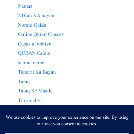
Namaz
NIKah KA bayan
Norani Qaida
Online Quran Classes
Qasas ul anbiya
QURAN Calcis
slamic name
Taharat Ka Bayan
Talaq
Talaq Ke Masile
Tib e nabvi
Wazaif Qurani
وراثت کے احکام
وظائف