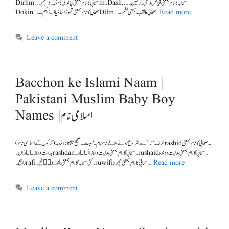
Dirhm..صحابی کا نام بمعنی چاندی کا سکہ ۔ دَھْشَم۔m۔Dash..صحابہ کا نام بمعنی فیاض و سخی۔ دُکَیْن ۔۔
Dokin..صحابی کا نام بمعنی تھوڑا سامٹیالا۔ دَیْلَم۔۔Dilm..صحابی کا لقب بمعنی لشکر۔ …
Read more
Leave a comment
Bacchon ke Islami Naam |
Pakistani Muslim Baby Boy
Names |اسلامی نام
(لڑکوں کے اسلامی نام ) حرف “ر” سے شروع ہونے والے نام نام۔ نسبت۔ صحیح تلفظ رَاشِد۔ rashid۔ صحابی کا نام بمعنی
ہدایت والا رُش٘دَان۔ rashdan۔ صحابی کا نام بمعنی ہدایت والا رُشَی٘د۔ rushaid۔ صحابی کا نام بمعنی ہدایت دہندہ
رَافِع۔ rafi۔ کئی صحابہ کا نام بمعنی بلند رُوَی٘فِع۔ ruwifi۔ صحابی کا نام بمعنی چھوٹا …
Read more
Leave a comment