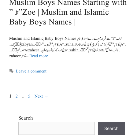
Muslim Boys Names Starting with
” ظ ” Zoe | Muslim and Islamic
Baby Boys Names |
Muslim and Islamic Baby Boys Names حرف “ظ” سے شروع ہونے والے اسلامی نام
ظَب٘یَان۔ zabyan۔ صحابی کا نام بمعنی ہرن ظُھَی٘ر۔ zuhair۔ صحابی کا نام بمعنی کمر /زمین یا کسی چیز کا بالائی اور ابھرا
ہوا حصہ ظَھِی٘ر۔zaheer۔ حمایتی / مددگار/ پشت پناہ ظَاہِر۔zahir۔ غالب/ واضح/ نیز اللہ تعالی کا نام ظَھُو٘ر۔
zahoor۔ ظاھر …
Read more
Leave a comment
1
2
…
5
Next
→
Search
Search