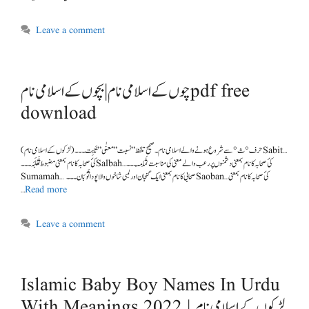
Leave a comment
چوں کے اسلامی نام | بچوں کے اسلامی نام pdf free
download
(لڑکوں کے اسلامی نام ) حرف °ث° سے شروع ہونے والے اسلامی نام ۔ صحیح تلفظ ” نسبت ” معنٰی” ثَابِت۔۔۔Sabit…
کئ صحابہ کا نام بمعنی مضبوط ثَعْلَبَہ۔۔۔Salbah…کئ صحابہ کا نام بمعنی دشمنوں پر رعب والے معنی کی مناسبت ثُمَامَہ۔۔۔
Sumamah… صحابی کا نام بمعنی ایک گنجان اور لمبی شاخوں والا پودا ثَوْبَان۔۔۔Saoban…کئ صحابہ کا نام بمعنی
…
Read more
Leave a comment
Islamic Baby Boy Names In Urdu
With Meanings 2022 | لڑکوں کے اسلامی نام