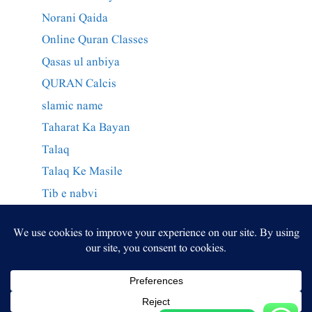
Norani Qaida
Online Quran Classes
Qasas ul anbiya
QURAN Calcis
slamic name
Taharat Ka Bayan
Talaq
Talaq Ke Masile
Tib e nabvi
Wazaif Qurani
وراثت کے احکام
وظائف