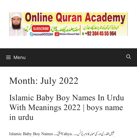
Menu
Month:
July 2022
Islamic Baby Boy Names In Urdu
With Meanings 2022 | boys name
in urdu
Islamic Baby Boy Names یَحْیٰ۔۔Yahya..جلیل القدر نبی اور کئی صحابہ کا نام ۔ یُوْنُس۔۔