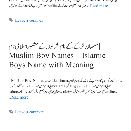
shuiab۔ ایک جلیل القدر نبی علیہ السلام کا نام بمعنی محنتی /جفاکش/ جماعت شَفِی٘ع۔shafi ۔ نبی صلی اللہ علیہ وسلم کا
نام بمعنی خوب شفاعت کرنے والا شَافِع۔ shafii۔ صحابی کانام بمعنی شفاعت کرنے والا …
Read more
Leave a comment
مسلمان لڑکے کے نام | لڑکوں کے مشہور اسلامی نام |
Muslim Boy Names – Islamic
Boys Name with Meaning
Muslim Boy Names سَل٘مَان۔salman۔ کئی صحابہ کا نام عرب میں ایک جگہ کا نام سَلَام۔salam۔
صحابی کا نام بمعنی عیوب و آفات سے محفوظ سَلَامَہ۔salama۔ صحابی کا نام بمعنی عیوب و آفات سے بری ہونا سَلَم۔
salam۔ صحابی یا تابعی کا نام بمعنی سالم و محفوظ سُلَی٘م۔sulaim۔ کئی صحابہ کا نام (سلم کی تصغیر) سَالِم۔salim۔
…
Read more
Leave a comment