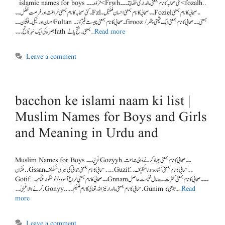
islamic names for boys فَرْوَه۔۔۔<Frwhکئی صحابہ کا نام بمعنی مالداری فَضَالَة۔۔۔< fozalh..
۔کئی صحابہ کا نام بمعنی فراغت اور فرصت فَضْل۔۔Fzl۔۔صحابی کا نام بمعنی احسان فُضَیْل۔Foziel۔صحابی کا نام بمعنی
احسان اور نیکی ۔ فَلَتَان۔۔Foltan ۔صحابی کا نام بمعنی چیست فَیْرُوْز۔firooz بمعنی ۔۔صحابی کا نام بمعنی ایک قیمتی پتھر/
بصرہ کی ایک نہر فَاتِح۔۔۔fath بمعنی۔فتح پانے …
Read more
Leave a comment
bacchon ke islami naam ki list |
Muslim Names for Boys and Girls
and Meaning in Urdu and
Muslim Names for Boys غَزِیَّه۔۔Gozyyh.۔۔صحابی کا نام بمعنی جہاد کرنے والی جماعت
غَسَّان..Gssan۔۔صحابی کا نام بمعنی جوانی کی تیزی غُضَیْف..Guzif.۔۔صحابی کا نام بمعنی کشادہ ہونا غُطَیْف۔
Gotif..۔۔صحابی کا نام بمعنی فراخ آسودہ/خوشگوار غَنَّام۔Gnnam۔۔۔صحابی کا نام بمعنی کثرت سے مال غنیمت حاصل
کرنے والا غَنِیّ۔۔.Gonyy..صحابی کا نام بمعنی مالدار نیز اللہ تعالی کا نام غُنَیْم۔۔.Gunim ۔تابعی کا …
Read
more
Leave a comment