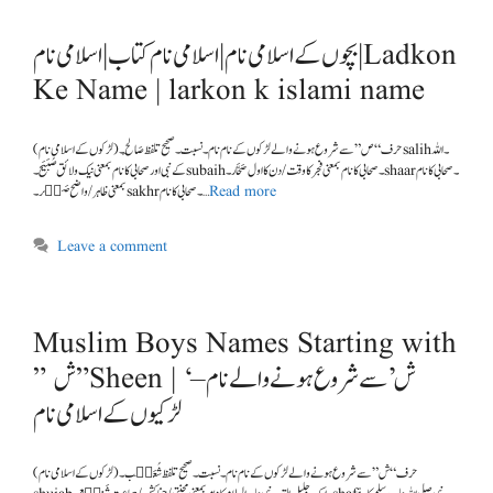
بچوں کے اسلامی نام | اسلامی نام کتاب | اسلامی نام | Ladkon
Ke Name | larkon k islami name
(لڑکوں کے اسلامی نام) حرف “ص” سے شروع ہونے والے لڑکوں کے نام نام۔ نسبت۔ صحیح تلفظ صَالِح ۔ salih۔ اللہ
کے نبی اور صحابی کا نام بمعنی نیک و لائق صُبَیَح۔ subaih۔ صحابی کا نام بمعنی فجر کا وقت/ دن کا اول صَحَّار۔ shaar۔ صحابی کا نام
بمعنی ظاہر /واضح صَخ٘ر۔sakhr۔ صحابی کا نام …
Read more
Leave a comment
Muslim Boys Names Starting with
” ش ” Sheen | ‘ش’ سے شروع ہونے والے نام –
لڑکیوں کے اسلامی نام
(لڑکوں کے اسلامی نام) حرف “ش ” سے شروع ہونے والے لڑکوں کے نام نام۔ نسبت ۔ صحیح تلفظ شُعَی٘ب۔