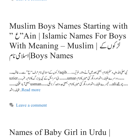
Muslim Boys Names Starting with
” ع ” Ain | Islamic Names For Boys
With Meaning – Muslim | لڑکوں کے
اسلامی نام| Boys Names
لڑکوں کے اسلامی نام حرف “ع”سے۔۔ عَاقِب۔۔aqib…..نبی صلی اللہ علیہ وسلم کا نام ،بمعنی بعد میں آنے والا ۔ عُزَیْر۔۔
uzier۔۔۔۔۔بنی اسرائیل کے نبی یا بزرگ کا نام ۔ عُمَر۔۔۔umar۔۔۔۔دوسرے خلیفہ راشد اور دیگر کئی صحابہ کا نام ،
بمعنی آباد عُثْمَان۔۔۔۔usman۔۔تیسرے خلیفہ راشد اور دیگر کئی صحابہ کا نام، بمعنی جدوجہد کرنا عَلِی۔۔۔۔ali۔۔۔چوتھے
خلیفہ راشد …
Read more
Leave a comment
Names of Baby Girl in Urdu |