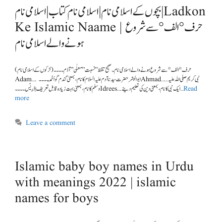
بچوں کے اسلامی نام | اسلامی نام کتاب | اسلامی نام | Ladkon
Ke Islamic Naame | حرف °الف° سے شروع
ہونے والے اسلامی نام
(لڑکوں کے اسلامی نام ) حرف °الف° سے شروع ہونے والے اسلامی نام ۔ صحیح تلفظ ” نسبت ” معنٰی” آدَم۔۔۔۔
Adam…. ابو البشر حضرت سیدنا آدم علیہ السلام کا نام ،بمعنی گندم گو اَحْمَد۔۔۔۔Ahmad…..نبی کریم صلی اللہ علیہ
وسلم کا نام، بمعنی بہت زیادہ قابل تعریف اِدْرِیْس۔۔۔۔Idrees….ایک نبی کا نام ،بمعنی دین کی تعلیم دینے …
Read
more
Leave a comment
Islamic baby boy names in Urdu
with meanings 2022 | islamic
names for boys