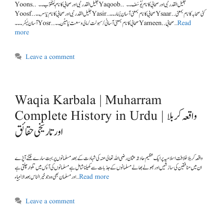
Yoons.. جلیل القدر نبی اورصحابی کا نام یَعْقُوْب۔۔Yaqoob.. جلیل القدر نبی اور صحابی کا نام یُوْسُف۔۔
Yoosf..جلیل القدر نبی اور صحابی کا نام یَاسِر۔۔Yasir…صحابی کا نام بمعنی آسان یَسَار۔۔Ysaar..کئی صحابہ کا نام بمعنی
آسان یُسْر۔۔۔Yosr..صحابی کا نام بمعنی آسانی/ سہولت/ مالی وسعت یَامِیْن۔۔Yameen..صحابی …
Read
more
Leave a comment
Waqia Karbala | Muharram
Complete History in Urdu | واقعہ کربلا
اور تاریخی حقائق
ان میں منافقین کی سازشیں اور بھولے بھالے مسلمانوں کے جذبات سے کھیلنا شامل ہے مسلمانوں کی آپس میں تلوار چلتی ہے
اور مسلمان بھی وہ جو خیر الناس بعد الانبیاء …
Read more
Leave a comment