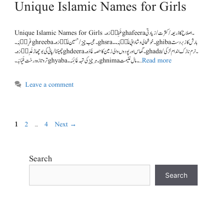
Unique Islamic Names for Girls
Unique Islamic Names for Girls غَفِی٘رَہ۔ghafeera۔ اصلاح کا ذریعہ / کثرت / زیادتی
غَرِی٘بَہ۔ghreeba۔ عجیب چیز / حسین غَث٘رَہ۔ghsra۔ خوشحالی و شادابی غَی٘بَہ۔۔ghibaبارش کا زبردست
چھینٹا / پانی کی بوچھاڑ غَدِی٘رَہ ۔ghdeera۔ گھاس اور پودوں والی زمین کا حصہ غَادَہ۔ghada۔ نرم نازک اندام لڑکی /
تروتازہ درخت غَیَابَہ۔ghyaba۔ ہر چیز کی تہہ غَانِمَہ۔ghnima۔ مال غنیمت …
Read more
Leave a comment
1
2
…
4
Next
→
Search
Search