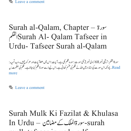
Leave a comment
Surah al-Qalam, Chapter – سورة
القلمSurah Al- Qalam Tafseer in
Urdu- Tafseer Surah al-Qalam
سورة ا لقلم : ترتیبی نمبر 68 نزولی نمبر 2 مکی سورت : سورہ قلم مکی ہے۔ آیات : اس میں ۵۲ آیات اور ۲ رکوع ہیں۔ وجه تسمیه :
چونکہ اس سورت کی ابتداء میں اللہ نے قلم کی قسم کھائی ہے۔ اس لیے اسے سورۃ قلم کہا جاتا ہے۔ قلم کی عظمت: یہ …
Read
more
Leave a comment
Surah Mulk Ki Fazilat & Khulasa
In Urdu – سورۃ الملک کے مضامین-surah