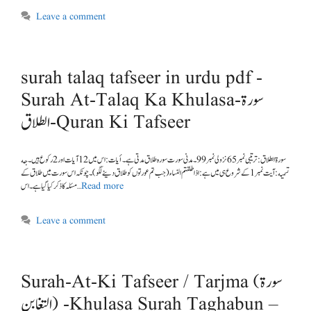
Leave a comment
surah talaq tafseer in urdu pdf -
Surah At-Talaq Ka Khulasa-سورة
الطلاق- Quran Ki Tafseer
سورة الطلاق :ترتیبی نمبر 65 نزولی نمبر 99۔ مدنی سورت سورہ طلاق مدتی ہے۔ أیات: اس میں 12آیات اور 2رکوع ہیں۔ جه
تسمیه : آیت نمبر 1 کے شروع ہی میں ہے: اذا طلقتم النساء (جب تم عورتوں کو طلاق دینے لگو)۔ چونکہ اس سورت میں طلاق کے
مسئلہ کا ذکر کیا گیا ہے۔ اس …
Read more
Leave a comment
Surah-At-Ki Tafseer / Tarjma (سورة
التغابن) -Khulasa Surah Taghabun –