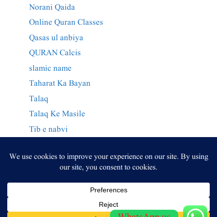
Norani Qaida
Online Quran Classes
Qasas ul anbiya
QURAN Calcis
slamic name
Taharat Ka Bayan
Talaq
Talaq Ke Masile
Tib e nabvi
Wazaif Qurani
وراثت کے احکام
وظائف