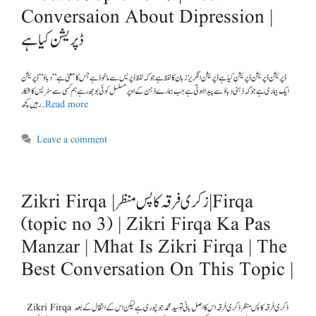
Conversaion About Dipression |
ڈپریشن کیا ہے
ایک بیماری ہے جو کہ ذہنی دباؤ سے پیدا ہوتی ہے جب ہمارے ذہن کے اوپر مسلسل کوئی بوجھ رہے ہم کسی سے سٹریس کا شکار
رہیں کچھ …
Read more
Leave a comment
Zikri Firqa |زکری فرقہ کا پس منظر | Firqa
(topic no 3) | Zikri Firqa Ka Pas
Manzar | Mhat Is Zikri Firqa | The
Best Conversation On This Topic |
Zikri Firqa ذکری فرقہ کا پس منظر ذکری فرقہ اس کا اصل بانی تو سید محمد جونپوری ہے لیکن اس کے انتقال کے بعد