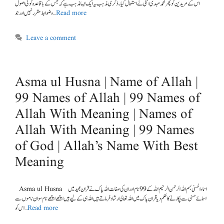
اس کے مریدین کو پھر محمد مہدی اٹکی نے استعمال کیا۔ ذکری مذہب یہ ایک ایسا مذہب ہے کہ جس کے باقاعدہ کوئی اصول
وضوابط مقرر نہیں اور جو …
Read more
Leave a comment
Asma ul Husna | Name of Allah |
99 Names of Allah | 99 Names of
Allah With Meaning | Names of
Allah With Meaning | 99 Names
of God | Allah’s Name With Best
Meaning
Asma ul Husna اسماء الحسنی بسم اللہ الرحمن الرحیم اللہ کے 99 نام اور ان کی صفات اللہ پاک نے قران مجید میں
اسمائے حسنی سے پکارنے کا حکم دیا قران پاک میں اللہ تعالی ارشاد فرماتے ہیں اللہ ہی کے لیے ہیں اچھے اچھے نام سو ان ناموں سے
اس کو …
Read more