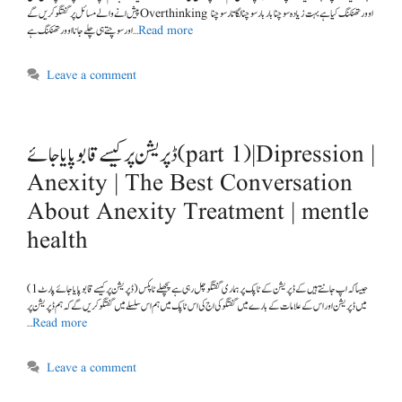
پیش انے والے مسائل پر گفتگو کریں گے Overthinking اوور تھنکنگ کیا ہے بہت زیادہ سوچنا بار بار سوچنا لگاتار سوچنا
اور سوچتے ہی چلے جانا اوور تھنکنگ ہے …
Read more
Leave a comment
Anexity | The Best Conversation
About Anexity Treatment | mentle
health
(ڈپریشن پر کیسے قابو پایا جائےپارٹ 1) جیسا کہ اپ جانتے ہیں کے ڈپریشن کے ٹاپک پر ہماری گفتگو چل رہی ہے پچھلے ٹاپکس
میں ڈپریشن اور اس کے علامات کے بارے میں گفتگو کی اج کی اس ٹاپک میں ہم اس سلسلے میں گفتگو کریں گے کہ ہم ڈپریشن پر
…
Read more
Leave a comment