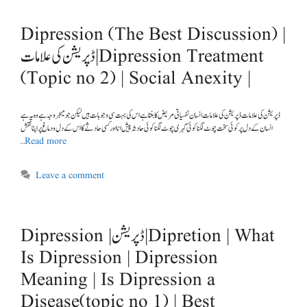
Dipression (The Best Discussion) |
ڈپریشن کی علامات | Dipression Treatment
(Topic no 2) | Social Anexity |
ڈپریشن کی علامات ڈپریشن کی علامات انسان نفسیاتی مریض کا بنتا ہے اس کی بہت سی وجوہات ہیں لیکن جو میجر وجہ ہے وہ یہ ہے
انسان کے دل پر کوئی سخت چوٹ لگنا کوئی گہری چوٹ لگنا کوئی حادثہ پیش انا اور کسی حادثے کا اس کے دل و دماغ پر اپنا نقش
…
Read more
Leave a comment
Dipression |ڈپریشن | Dipretion | What
Is Dipression | Dipression
Meaning | Is Dipression a
Disease(topic no 1) | Best