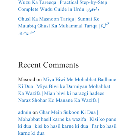
Wuzu Ka Tareeqa | Practical Step-by-Step |
Complete Wudu Guide in Urdu |وضو کا بیان
Ghusl Ka Masnoon Tariqa | Sunnat Ke
Mutabiq Ghusl Ka Mukammal Tariqa | غسل کا
مسنون طریقہ
Recent Comments
Masood
on
Miya Biwi Me Mohabbat Badhane
Ki Dua | Miya Biwi ke Darmiyan Mohabbat
Ka Wazifa | Mian biwi ki narazgi hadees |
Naraz Shohar Ko Manane Ka Wazifa |
admin
on
Ghar Mein Sukoon Ki Dua |
Mohabbat hasil karne ka wazifa | Kisi ko pane
ki dua | kisi ko hasil karne ki dua | Par ko hasil
karne ki dua