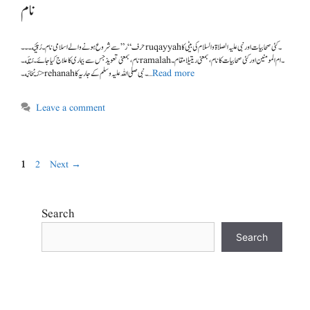
نام
حرف “ر”سے شروع ہونے والے اسلامی نام ۔ رُقَیَّه۔۔۔ruqayyah۔کئی صحابیات اور نبی علیہ الصلاۃ و السلام کی بیٹی کا
نام، بمعنی تعویذ جس سے بیماری کا علاج کیا جائے ۔ رَمْلَه۔ ramalah۔ام المومنین اور کئی صحابیات کا نام، بمعنی ریتیلا مقام ۔
Read more
رَیْحَانَه۔> rehanah۔نبی صلی اللہ علیہ وسلم کے جاریہ کا …
Leave a comment
1
2
Next
→
Search
Search