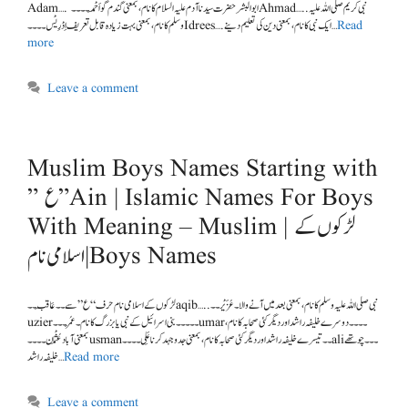
Adam…. ابو البشر حضرت سیدنا آدم علیہ السلام کا نام ،بمعنی گندم گو اَحْمَد۔۔۔۔Ahmad…..نبی کریم صلی اللہ علیہ
Read
وسلم کا نام، بمعنی بہت زیادہ قابل تعریف اِدْرِیْس۔۔۔۔Idrees….ایک نبی کا نام ،بمعنی دین کی تعلیم دینے …
more
Leave a comment
Muslim Boys Names Starting with
” ع ” Ain | Islamic Names For Boys
With Meaning – Muslim | لڑکوں کے
اسلامی نام| Boys Names
لڑکوں کے اسلامی نام حرف “ع”سے۔۔ عَاقِب۔۔aqib…..نبی صلی اللہ علیہ وسلم کا نام ،بمعنی بعد میں آنے والا ۔ عُزَیْر۔۔
uzier۔۔۔۔۔بنی اسرائیل کے نبی یا بزرگ کا نام ۔ عُمَر۔۔۔umar۔۔۔۔دوسرے خلیفہ راشد اور دیگر کئی صحابہ کا نام ،
بمعنی آباد عُثْمَان۔۔۔۔usman۔۔تیسرے خلیفہ راشد اور دیگر کئی صحابہ کا نام، بمعنی جدوجہد کرنا عَلِی۔۔۔۔ali۔۔۔چوتھے
Read more
خلیفہ راشد …
Leave a comment