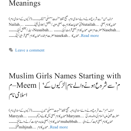
Meanings
(لڑکیوں کے اسلامی نام ) حرف °ن° سے شروع ہونے والے اسلامی نام ۔ صحیح تلفظ ” نسبت ” معنٰی” نَائِلَہ۔۔۔۔۔
Nailah….. کئ صحابیات کا نام ہے بمعنی عطیہ/بخشش/بھلائی نُتَیْلَہ۔۔۔۔۔۔Nutailah….. صحابیہ کا نام بمعنی
وسیلہ/بخشش نُسَیْبَہ۔۔۔۔۔Nusaibah….. حضرت ام عطیہ صحابیہ کا نام بمعنی قرابت نَسِیْبَہ۔۔۔۔۔Nasebah…..
Read more
حضرت ام عمارہ صحابیہ کا نام بمعنی قریبی نَسِیْکَہ۔۔۔۔nasekah…. صحابیہ کا …
Leave a comment
Muslim Girls Names Starting with
م – Meem | ‘م’ سے شروع ہونے والے نام | لڑکیوں کے
اسلامی نام
(لڑکیوں کے اسلامی نام ) حرف °م° سے شروع ہونے والے اسلامی نام ۔ صحیح تلفظ ” نسبت ” معنٰی” مَارِیَہ۔۔۔۔۔۔
Mareyah…… صحابیہ کا نام بمعنی نیل گاۓ مَرْیَم۔۔۔۔۔۔Maryam….. حضرت عیسیٰ علیہ السلام کی والدہ اور کئ
صحابیہ کا نام/بمعنی عابدہ ،عبادت کرنے والے مُحِبَّہ۔۔۔۔۔muhebbah….. صحابیہ کا نام بمعنی محبت کرنے والی
Read more
مِحْجَنَہ۔۔۔۔mihjnah….. صحابیہ کا نام …