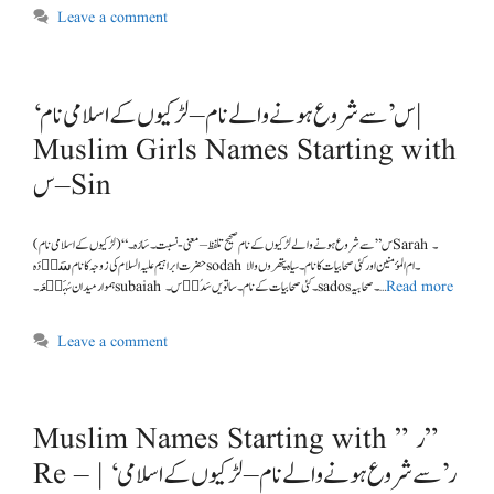
Leave a comment
‘س’ سے شروع ہونے والے نام – لڑکیوں کے اسلامی نام |
Muslim Girls Names Starting with
س – Sin
(لڑکیوں کے اسلامی نام ) “س” سے شروع ہونے والے لڑکیوں کے نام صحیح تلفظ – معنی -نسبت ۔ سَارَہ۔ Sarah ۔
حضرت ابراہیم علیہ السلام کی زوجہ کا نام سَو٘ دَہsodah ۔ام المؤمنین اور کئی صحابیات کا نام ۔ سیاہ پتھروں والا
Read more
ہموارمیدان سُبَی٘عَہ ۔subaiah ۔کئی صحابیات کے نام ۔ ساتویں سَدُو٘س ۔sados۔ صحابیہ …
Leave a comment
Muslim Names Starting with ” ر ”
Re – | ‘ر’ سے شروع ہونے والے نام – لڑکیوں کے اسلامی