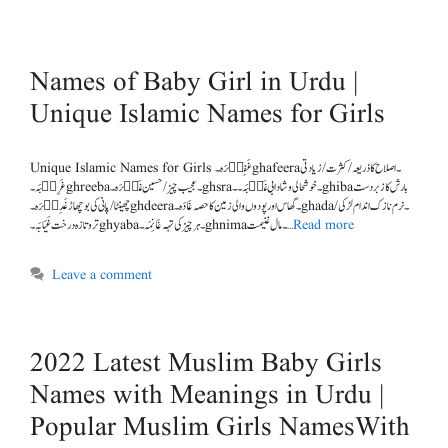
Names of Baby Girl in Urdu |
Unique Islamic Names for Girls
Unique Islamic Names for Girls غَفِی٘رَہ۔ghafeera۔ اصلاح کا ذریعہ / کثرت / زیادتی
غَرِی٘بَہ۔ghreeba۔ عجیب چیز / حسین غَث٘رَہ۔ghsra۔ خوشحالی و شادابی غَی٘بَہ۔۔ghibaبارش کا زبردست
چھینٹا / پانی کی بوچھاڑ غَدِی٘رَہ ۔ghdeera۔ گھاس اور پودوں والی زمین کا حصہ غَادَہ۔ghada۔ نرم نازک اندام لڑکی /
Read more
تروتازہ درخت غَیَابَہ۔ghyaba۔ ہر چیز کی تہہ غَانِمَہ۔ghnima۔ مال غنیمت …
Leave a comment
2022 Latest Muslim Baby Girls
Names with Meanings in Urdu |
Popular Muslim Girls NamesWith