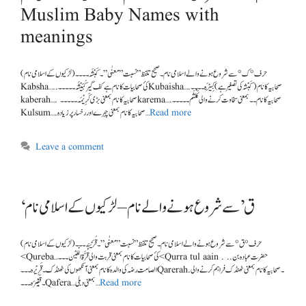
Muslim Baby Names with
meanings
(لڑکیوں کے اسلامی نام ) حرف °ک° سے شروع ہونے والے اسلامی نام ۔ صحیح تلفظ ” نسبت ” معنٰی”۔ کَبْشَہ۔۔۔۔
Kabsha…..کئ صحابیات کا نام ہے کف گیر کُبَیْشَہ۔۔۔۔۔Kubaisha….صحابیہ کا نام (کَبْشہ کی تصغیر ہے) کَبِیْرَہ۔۔۔۔
kaberah…. صحابیہ کا نام بمعنی بڑی کَرِیْمَہ۔۔۔۔۔karema….صحابیہ کا نام۔۔بمعنی سخاوت کرنے والی کُلْثُم۔۔۔۔۔
Read more
Kulsum….صحابیہ کا نام بمعنی چہرے اور رخسار پر زیادہ …
Leave a comment
‘ق’ سے شروع ہونے والے نام – لڑکیوں کے اسلامی نام
(لڑکیوں کے اسلامی نام ) حرف °ق° سے شروع ہونے والے اسلامی نام ۔ صحیح تلفظ ” نسبت ” معنٰی”۔قُرَیْبَہ۔۔۔
<Qureba…کئ صحابیات کا نام بمعنی قربت والی قُرَّۃُالْعَیْن۔۔۔< Qurra tul aain . ..حضرت عبادہ بن
الصامت رضہ کی والدہ کا نام بمعنی آنکھوں کی ٹھنڈک ۔قَرِیْرہ۔۔۔Qarerah.۔صحابیہ کا نام بمعنی ٹھنڈک فراہم کرنے والی
Read more
۔قَفِیْرَہ۔۔۔Qafera…بمعنی دبلی …