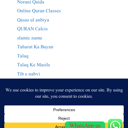
Norani Qaida
Online Quran Classes
Qasas ul anbiya
QURAN Calcis
slamic name
Taharat Ka Bayan
Talaq
Talaq Ke Masile
Tib e nabvi
Wazaif Qurani
وراثت کے احکام
وظائف
WhatsApp us