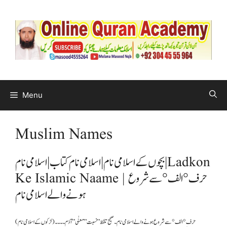
Menu
Muslim Names
بچوں کے اسلامی نام | اسلامی نام کتاب | اسلامی نام | Ladkon
Ke Islamic Naame | حرف °الف° سے شروع
ہونے والے اسلامی نام
(لڑکوں کے اسلامی نام ) حرف °الف° سے شروع ہونے والے اسلامی نام ۔ صحیح تلفظ ” نسبت ” معنٰی” آدَم۔۔۔۔