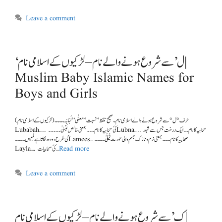
Leave a comment
‘ل’ سے شروع ہونے والے نام – لڑکیوں کے اسلامی نام |
Muslim Baby Islamic Names for
Boys and Girls
(لڑکیوں کے اسلامی نام ) حرف °ل° سے شروع ہونے والے اسلامی نام ۔ صحیح تلفظ ” نسبت ” معنٰی” لُبَابَہ۔۔۔۔
Lubabah….. کئ صحابیہ کا نام ۔۔۔بمعنی خالص لُبْنیٰ۔۔۔۔۔Lubna….. صحابیہ کا نام ۔۔ایک درخت جس سے شہد
کی طرح دودھ نکلتا ہے لَمِیس۔۔۔۔Lamees… صحابیہ کا نام ۔۔۔بمعنی نرم و نازک جسم والی عورت لَیْلَیٰ۔۔۔۔
Read more
Layla…. کئ صحابیات …
Leave a comment
ک’ سے شروع ہونے والے نام – لڑکیوں کے اسلامی نام |