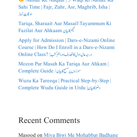
Namaz Ke Auqaat | 5 Waqt Ki Namaz Ka
Sahi Time | Fajr, Zuhr, Asr, Maghrib, Isha |
اوقاتِ نماز
Tariqa, Sharaait Aur Masail\Tayammum Ki
Fazilat Aur Ahkaam تیمم کا بیان
Apply for Admission | Dars-e-Nizami Online
Course | How Do I Enroll in a Dars-e-Nizami
Online Class? |درجہ عالیہ اول کا تعارف اور اہم کتب
Mozon Par Masah Ka Tariqa Aur Ahkam |
Complete Guide /​موزوں پر مسح کا بیان
Wuzu Ka Tareeqa | Practical Step-by-Step |
Complete Wudu Guide in Urdu |وضو کا بیان
Recent Comments
Masood
on
Miya Biwi Me Mohabbat Badhane