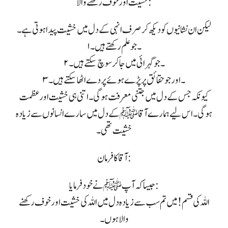
خشیت اور خوف رکھنے والا :
لیکن ان نشانیوں کو دیکھ کر صرف انہی کے دل میں خشیت پیدا ہوتی ہے۔
۱۔ جو علم رکھتے ہیں۔
۲۔ جو گہرائی میں جا کر سوچ سکتے ہیں۔
۳۔ اور جو حقائق پر پڑے ہوئے پردے اٹھا سکتے ہیں۔
کیونکہ جس کے دل میں جتنی معرفت ہوگی۔ اتنی ہی خشیت اور عظمت
ہوگی۔ اس لیے ہمارے آقا ﷺ کے دل میں سارے انسانوں سے زیادہ
خشیت تھی۔
آقا کا فرمان :
جیسا کہ آپ ﷺ نے خودفرمایا:
اللہ کی قسم! میں تم سب سے زیادہ دل میں اللہ کی خشیت اور خوف رکھنے
والا ہوں۔