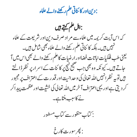
دین اور کائناتی علم رکھنے والے علماء:
اہل علم کہتے ہیں:
کہ اس آیت کریمہ میں علماء سے مراد صرف دین اور شریعت کے علماء
نہیں ہیں ۔ بلکہ کائناتی علم رکھنے والے علماء بھی شامل ہیں۔
یعنی طب فلکیات نباتات فضا اور ارضیات کا علم رکھنے والے بھی اس میں آ
جاتے ہیں۔ کیونکہ وہ بھی جب صحیح نہج پر کائنات کے اسرار پر نظر ڈالتے
ہیں تو یہ نظر انہیں اللہ تعالی کی وحدانیت اور قدرت کے اعتراف پر مجبور
کر دیتی ہے اور یہی اعتراف آخر میں اللہ تعالی کی خشیت اور عظمت پیدا کر
نے کا سبب بنتا ہے۔
کتاب منظور سے کتاب مسطور:
پھر سورت کا رخ: