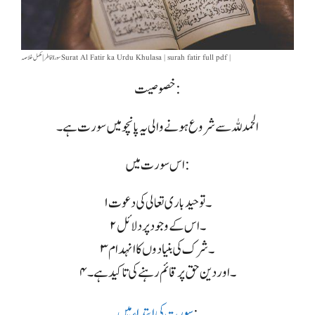
سورۃ فاطر | مکمل خلاصہ Surat Al Fatir ka Urdu Khulasa | surah fatir full pdf |
خصوصیت:
الحمد للہ سے شروع ہونے والی یہ پانچو میں سورت ہے۔
اس سورت میں:
۱۔ توحید باری تعالی کی دعوت
۲۔ اس کے وجود پر دلائل
۳۔ شرک کی بنیادوں کا انہدام
۴۔ اور دین حق پر قائم رہنے کی تاکید ہے۔
:
سورت کی ابتداء میں