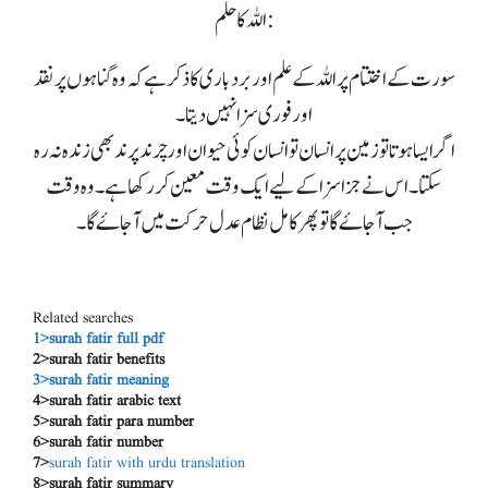
اللہ کاحلم :
سورت کے اختتام پر اللہ کے علم اور بردباری کا ذکر ہے کہ وہ گناہوں پر نقد
اور فوری سزا نہیں دیتا۔
اگر ایسا ہوتا تو زمین پر انسان تو انسان کوئی حیوان اور چرند پرند بھی زندہ نہ رہ
سکتا۔ اس نے جزا سزا کے لیے ایک وقت معین کر رکھا ہے۔ وہ وقت
جب آ جاۓ گا تو پھر کامل نظام عدل حرکت میں آ جاۓ گا۔
Related searches
1>surah fatir full pdf
2>surah fatir benefits
3>surah fatir meaning
4>surah fatir arabic text
5>surah fatir para number
6>surah fatir number
7>
surah fatir with urdu translation
8>surah fatir summary