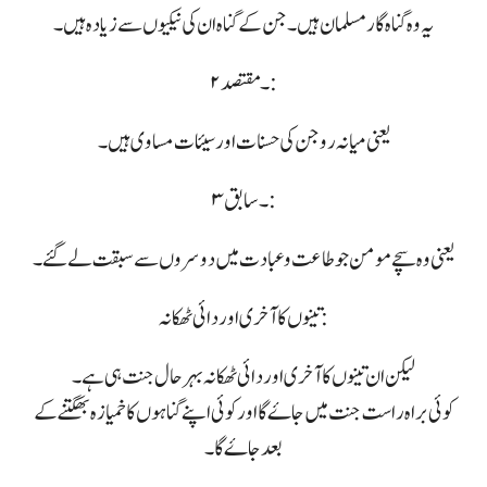
یہ وہ گناہ گار مسلمان ہیں۔ جن کے گناہ ان کی نیکیوں سے زیادہ ہیں۔
۲۔ مقتصد:
یعنی میانہ رو جن کی حسنات اور سیئات مساوی ہیں۔
۳۔ سابق:
یعنی وہ سچے مومن جو طاعت و عبادت میں دوسروں سے سبقت لے گئے۔
تینوں کا آخری اور دائی ٹھکانہ :
لیکن ان تینوں کا آخری اور دائی ٹھکانہ بہر حال جنت ہی ہے۔
کوئی براہ راست جنت میں جاۓ گا اور کوئی اپنے گناہوں کا خمیازہ بھگتنے کے
بعد جاۓ گا۔