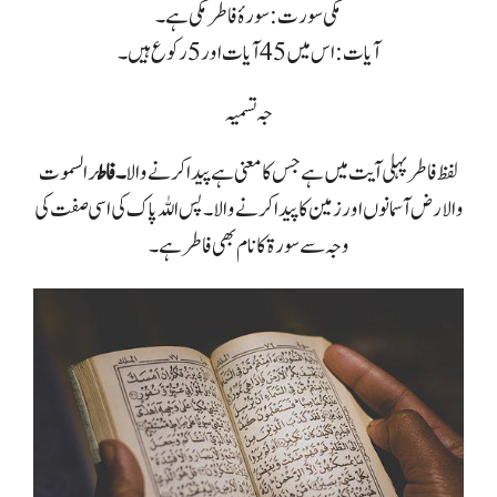
مکی سورت: سورۂ فاطر مکی ہے۔
آیات: اس میں 45 آیات اور5 رکوع ہیں۔
جہ تسمیہ
لفظ فاطر پہلی آیت میں ہے جس کا معنی ہے پیدا کرنے والا
۔ فاط
ر السموت
والارض آسمانوں اور زمین کا پیدا کرنے والا۔ پس اللہ پاک کی اسی صفت کی
وجہ سے سورۃ کا نام بھی فاطر ہے۔