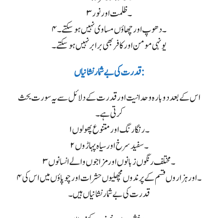
۳۔ ظلمت اور نور
۴۔ دھوپ اور چھاؤں مساوی نہیں ہو سکتے۔
یونہی مومن اور کافر بھی برابر نہیں ہو سکتے۔
قدرت کی بے شمار نشانیاں :
اس کے بعد دوبارہ وحدانیت اور قدرت کے دلائل سے یہ سورت بحث
کرتی ہے۔
۱۔ رنگا رنگ اور متنوع پھولوں
۲۔ سفید سرخ اور سیاہ پہاڑوں
۳۔ مختلف رنگوں زبانوں اور مزاجوں والے انسانوں
۴۔ اور ہزاروں قسم کے پرندوں مچھلیوں حشرات اور چو پاؤں میں اس کی
قدرت کی بے شمار نشانیاں ہیں۔