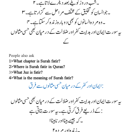
۲۔ شب و روز کو یکے بعد دیگرے لاتا ہے۔
۳۔ جوانسان کو تخلیق کے مختلف مراحل سے گزارتا ہے۔
۴۔ وہ مردہ انسانوں کو بھی دوبارہ زندہ کرسکتا ہے۔
یہ سورت ایمان اور ہدایت کفر اور ضلالت کے درمیان بھی حسی مثالوں
کے
People also ask
1>What chapter is Surah fatir?
2>Where is Surah fatir in Quran?
3
>What Juz is fatir?
4>What is the meaning of Surah fatir?
ایمان اور کفر کے درمیان حسی مثالوں سے فرق:
یہ سورت ایمان اور ہدایت کفر اور ضلالت کے درمیان بھی حسی مثالوں
کے ذریعے فرق کرتی ہے ۔ یہ سورت بتاتی ہے:
۱۔ کہ جیسے بینا اور نا بینا
۲۔ زندہ اور مردہ