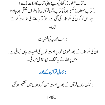
۱۔ کتاب منظور ( دکھائی دینے والی کتاب کائنات ) سے
۲۔ کتاب مسطور ( لکھی ہوئی کتاب یعنی قرآن ) کی طرف منتقل ہو جاتا
ہے۔ ان لوگوں کی تعریف کی گئی ہے۔ جو کتاب اللہ کی تلاوت کرتے
ہیں۔
امت محمدیہ کی فضیلت:
ان کی تعریف کے بعد عمومی طور پر امت محمدیہ کی فضیلت بیان فرمائی ہے۔
جس پر اللہ نے یہ کتاب مجید نازل فرمائی۔
نزول قرآن کے بعد :
لیکن نزول قرآن کے بعد یہ امت تین گروہوں میں تقسیم ہوگئی:
۱۔ ظالم :