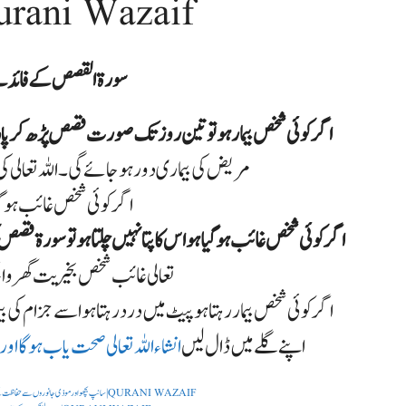
سورۃ القصص کے  | qurani Wazaif
سورۃ القصص کے فائد
اگر کوئی شخص بیمار ہو تو تین روز تک صورت قصص پڑھ کر پانی
مریض کی بیماری دور ہوجائے گی ۔ اللہ تعال
اگر کوئی شخص غائب ہو گیا 
اگر کوئی شخص غائب ہو گیا ہو اس کا پتا نہیں چلتا ہو تو سورۃ قصص کو با وضو ہو
تعالی غائب شخص بخیریت گھر واپ
اگر کوئی شخص بیمار رہتا ہو پیٹ میں درد رہتا ہو اسے جزا م کی
اپنے گلے میں ڈال لیں
انشاء اللہ تعالی صحت یاب ہوگا اور 
surah naml ka wazifa | ghar ki hifazat ka wazifa | سانپ بچھو اور موذی جانوروں سے حفاظت کے لیے | QURANI WAZAIF