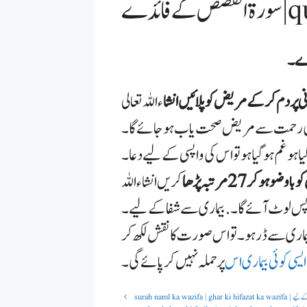
فائدے
ے ۔
 پر دم کرکے مریض کو پلائیں انشا
ء اللہ تعالی
ی کی رحمت سے مریض صحت یاب ہو جائے گا ۔
ہو غم ہو گیا ہو تو اس کی و ا پسی کے لیے دعا ۔
 کر 27 مرتبہ پڑھا
کریں انشاء اللہ
س لوٹ آئے گا ۔ . بیماری سے شفا کے لیے ۔
 بیماری سے ڈر ہو ۔ تو اس صورت کا نقش لکھ کر
ایسی کوئی بیماری اس
پر حملہ نہیں کر پائے گی ۔