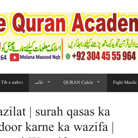
Tib e nabvi
وظائف
QURAN Calcis
Fiqhi Masile
azilat | surah qasas ka
door karne ka wazifa |