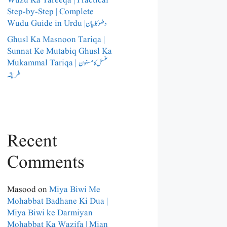
Wuzu Ka Tareeqa | Practical
Step-by-Step | Complete
Wudu Guide in Urdu |وضو کا بیان
Ghusl Ka Masnoon Tariqa |
Sunnat Ke Mutabiq Ghusl Ka
Mukammal Tariqa | غسل کا مسنون
طریقہ
Recent
Comments
Masood
on
Miya Biwi Me
Mohabbat Badhane Ki Dua |
Miya Biwi ke Darmiyan
Mohabbat Ka Wazifa | Mian