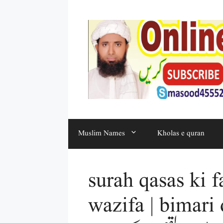
Muslim Names
Kholas e quran
surah qasas ki f
wazifa | bimari 