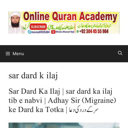
Menu
sar dard k ilaj
Sar Dard Ka Ilaj | sar dard ka ilaj
tib e nabvi | Adhay Sir (Migraine)
ke Dard ka Totka | سر کے درد کی دعا