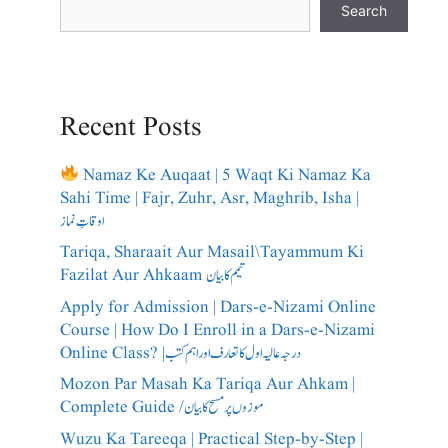
Search
Recent Posts
Namaz Ke Auqaat | 5 Waqt Ki Namaz Ka
Sahi Time | Fajr, Zuhr, Asr, Maghrib, Isha |
اوقاتِ نماز
Tariqa, Sharaait Aur Masail\Tayammum Ki
Fazilat Aur Ahkaam تیمم کا بیان
Apply for Admission | Dars-e-Nizami Online
Course | How Do I Enroll in a Dars-e-Nizami
Online Class? |درجہ عالیہ اول کا تعارف اور اہم کتب
Mozon Par Masah Ka Tariqa Aur Ahkam |
Complete Guide /​موزوں پر مسح کا بیان
Wuzu Ka Tareeqa | Practical Step-by-Step |