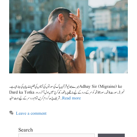
میرے بھائیو قرآن پاک کی سورتوں کی آیتوں کی فضیلت بیان کی جا رہی ہے ۔ Adhay Sir (Migraine) ke
Dard ka Totka نمبر 1۔ سورت فاتحہ۔ سورۃ فاتحہ کو سر کے درد کے لیے ماتھے پر ہاتھ رکھ کرپڑھیں اول آخر درود
شریف پڑھ کر دم کریں تمام درد سر کے لیے بہت مفید …
Read more
Leave a comment
Search