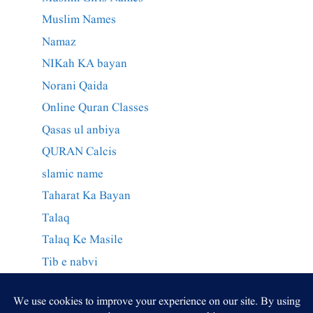
Muslim Names
Namaz
NIKah KA bayan
Norani Qaida
Online Quran Classes
Qasas ul anbiya
QURAN Calcis
slamic name
Taharat Ka Bayan
Talaq
Talaq Ke Masile
Tib e nabvi
Wazaif Qurani
وراثت کے احکام