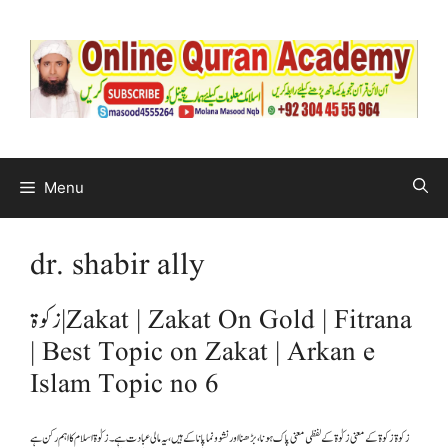
Menu
dr. shabir ally
زکوۃ | Zakat | Zakat On Gold | Fitrana
| Best Topic on Zakat | Arkan e
Islam Topic no 6
زکوۃ زکوۃ کے معنی زکوٰۃ کے لفظی معنی پاک ہونا، بڑھنا اور نشوونما پانا کے ہیں، یہ مالی عبادت ہے ۔ زکوٰۃ اسلام کا اہم رکن ہے