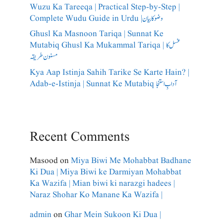
Wuzu Ka Tareeqa | Practical Step-by-Step |
Complete Wudu Guide in Urdu |وضو کا بیان
Ghusl Ka Masnoon Tariqa | Sunnat Ke
Mutabiq Ghusl Ka Mukammal Tariqa | غسل کا
مسنون طریقہ
Kya Aap Istinja Sahih Tarike Se Karte Hain? |
Adab-e-Istinja | Sunnat Ke Mutabiq آدابِ استنجا
Recent Comments
Masood
on
Miya Biwi Me Mohabbat Badhane
Ki Dua | Miya Biwi ke Darmiyan Mohabbat
Ka Wazifa | Mian biwi ki narazgi hadees |
Naraz Shohar Ko Manane Ka Wazifa |
admin
on
Ghar Mein Sukoon Ki Dua |