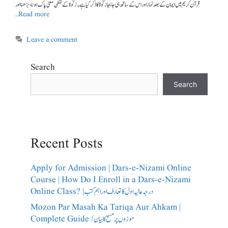
قرآن کریم میں ایمان کے بعد نماز اور اس کے ساتھ ہی جابجا زکوٰۃ کا ذکر کیا ہے ۔ زکوٰۃ کے لفظی معنی پاک ہونا، بڑھنا اور
…
Read more
Leave a comment
Search
Search
Recent Posts
Apply for Admission | Dars-e-Nizami Online
Course | How Do I Enroll in a Dars-e-Nizami
Online Class? |درجہ عالیہ اول کا تعارف اور اہم کتب
Mozon Par Masah Ka Tariqa Aur Ahkam |
Complete Guide /​موزوں پر مسح کا بیان