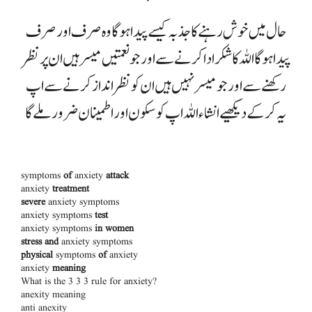
حال میں خوش رہنے کا جذبہ کیسے پیدا ہوگا وہ صرف اور صرف
پیدا ہوگا اللہ کا شکر ادا کرنے سے اور جو نعمتیں میسر ہیں ان پر نظر
رکھنے سے اور جو میسر نہیں ہیں ان کو نظر انداز کرنے سے اپ
یہ کر کے دیکھیے انشاءاللہ اپ کو سکون اور اطمینان ضرور ملے گا
symptoms
of
anxiety
attack
anxiety
treatment
severe
anxiety symptoms
anxiety symptoms
test
anxiety symptoms
in women
stress and
anxiety symptoms
physical
symptoms
of
anxiety
anxiety
meaning
What is the 3 3 3 rule for anxiety?
anexity meaning
anti anexity