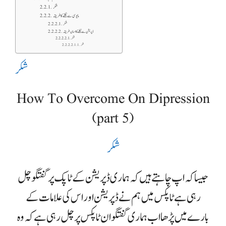
شکر
ما یو سی سے نکلنے کا طریقہ
شکر
ڈپریشن سے نکلنے کا اسان طریقہ
شکر
شکر
شکر
How To Overcome On Dipression
(part 5)
شکر
جیسا کہ اپ چاہتے ہیں کہ ہماری ڈپریشن کے ٹاپک پر گفتگو چل
رہی ہے ٹاپکس میں ہم نے ڈپریشن اور اس کی علامات کے
بارے میں پڑھا اب ہماری گفتگو ان ٹاپکس پر چل رہی ہے کہ وہ