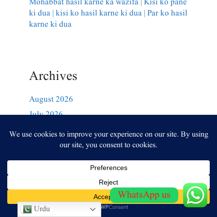
Mohabbat hasil karne ka wazifa | Kisi ko pane
ki dua | kisi ko hasil karne ki dua | Par ko hasil
karne ki dua
Archives
August 2026
July 2026
June 2026
May 2026
March 2026
March 2025
February 2025
WhatsApp us
January 2025
Urdu