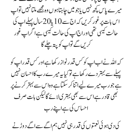
میرے پاس کچھ نہیں یا جو میں چاہتا ہوں وہ مجھے ملتا نہیں تو اپ
اس بات پر غور کریں کہ اج سے 10 یا 20 سال پہلے اپ کی
حالت کیسی تھی اور اج اپ کی حالت کیسی ہے اگر اپ غور
کریں گے تو اپ کو پتہ چلے گا
کہ اللہ نے اب اپ کو کس قدر نواز رکھا ہے اور کس قدر اپ کو
پہلے سے بہتر دے رکھا ہے تو کیا یہ میرے رب کا احسان نہیں
ہے جو رب میرے لیے اتنا کر سکتا ہے وہ اس سے بہتر کرنے پر
بھی قادر ہے اس سے بھی بہتری لائے گا لیکن بات صرف
احساس کی ہے اپنے رب
کی دی ہوئی نعمتوں کی قدر ہی نہیں ہم اگے سے اگے دوڑنے