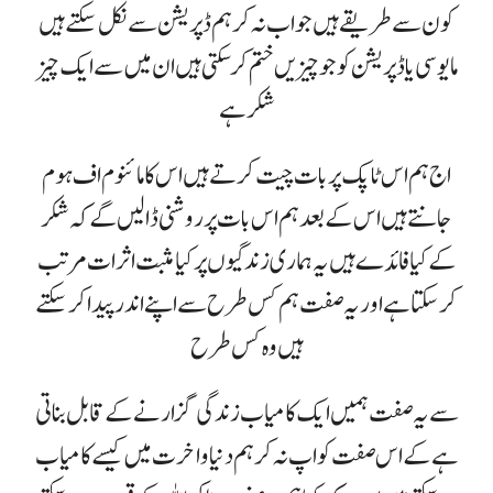
کون سے طریقے ہیں جو اب نہ کر ہم ڈپریشن سے نکل سکتے ہیں
مایوسی یا ڈپریشن کو جو چیزیں ختم کر سکتی ہیں ان میں سے ایک چیز
شکر ہے
اج ہم اس ٹاپک پر بات چیت کرتے ہیں اس کا مائنوم اف ہوم
جانتے ہیں اس کے بعد ہم اس بات پر روشنی ڈالیں گے کہ شکر
کے کیا فائدے ہیں یہ ہماری زندگیوں پر کیا مثبت اثرات مرتب
کر سکتا ہے اور یہ صفت ہم کس طرح سے اپنے اندر پیدا کر سکتے
ہیں وہ کس طرح
سے یہ صفت ہمیں ایک کامیاب زندگی گزارنے کے قابل بناتی
ہے کے اس صفت کو اپ نہ کر ہم دنیا و اخرت میں کیسے کامیاب