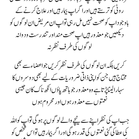
روٹی کو ترستے ہیں اور اگر اپ بیمار ہیں اور علاج کرنے کے
باوجود اپ کو صحت نہیں مل رہی تو اپ ان مریض ان لوگوں کو
دیکھیں جو معذور ہیں اپ صحت مند اور تندرست و دوانہ
لوگوں کی طرف نظر نہ
کریں بلکہ ان لوگوں کی طرف نظر کریں جو اعضاء سے بھی
محتاج ہیں جن کو اپنی ذاتی ضروریات کے لیے بھی دوسروں کا
سہارا لینا پڑتا ہے وہ معذور جو ہاتھ پاؤں انکھ ناک کان جیسی
نعمتوں سے معذور ہوں اور محروم ہوں
جب اپ کی نظر اپنے سے نیچے والے لوگوں پر ہوگی تو اپ کو اللہ
کی عطا کی گئی نعمتوں کی قدر ہوگی اور اگر بیمار ہیں تو اس شخص کو