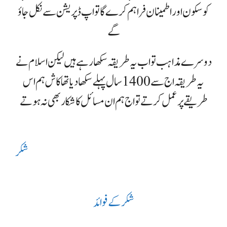
کو سکون اور اطمینان فراہم کرے گا تو اپ ڈپریشن سے نکل جاؤ
گے
دوسرے مذاہب تو اب یہ طریقہ سکھا رہے ہیں لیکن اسلام نے
یہ طریقہ اج سے 1400 سال پہلے سکھا دیا تھا کاش ہم اس
طریقے پر عمل کرتے تو اج ہم ان مسائل کا شکار بھی نہ ہوتے
شکر
شکر کے فوائد