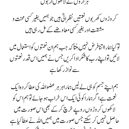
ہزاروں کے لاکھوں اربوں
کروڑوں کھربوں نعمتیں نظر اتی ہیں جو ہمیں بغیر کسی محنت و
مشقت اور بغیر کسی معاوضے کے مل رہی ہیں
تو کیا ہمارا اتنا فرض نہیں بنتا کہ جب ہم ان نعمتوں کو استعمال میں
لائیں تو اپنے رب کا شکر ادا کریں جس نے ہمیں اس قدر نعمتوں
سے نواز رکھا ہے
ہم اپنے جسم کو ہی لے لیں ہمارا ہر ہر عضو اللہ کی عطا کردہ ایک
نعمت ہے اگر ہمارا کوئی ایک اس خراب ہو جائے تو ہم اس کو
لاکھوں کروڑوں روپے خرچ کر کے بھی اس صورت میں
حاصل نہیں کر سکتے جس صورت میں ہمیں اللہ نے عطا کیا ہے