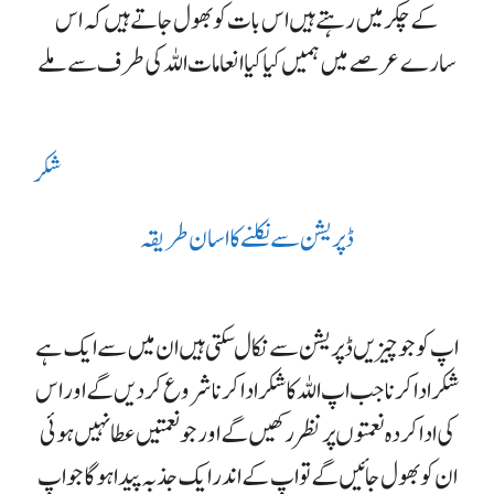
کے چکر میں رہتے ہیں اس بات کو بھول جاتے ہیں کہ اس
سارے عرصے میں ہمیں کیا کیا انعامات اللہ کی طرف سے ملے
شکر
ڈپریشن سے نکلنے کا اسان طریقہ
اپ کو جو چیزیں ڈپریشن سے نکال سکتی ہیں ان میں سے ایک ہے
شکر ادا کرنا جب اپ اللہ کا شکر ادا کرنا شروع کر دیں گے اور اس
کی ادا کردہ نعمتوں پر نظر رکھیں گے اور جو نعمتیں عطا نہیں ہوئی
ان کو بھول جائیں گے تو اپ کے اندر ایک جذبہ پیدا ہوگا جو اپ