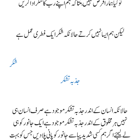
تو کیا ہمارا فرض نہیں بنتا کہ ہم اپنے رب کا شکر ادا کریں
لیکن ہم ایسا نہیں کرتے حالانکہ شکر ایک فطری عمل ہے
شکر
جذبہ تشکر
حالانکہ انسان کے اندر جذبہ تشکر موجود ہے صرف انسان ہی
نہیں ہر مخلوق کے اندر جذبہ تشکر موجود ہے ایک جانور کو ہی
لے لیجئے اگر ہم کسی شدید پیاسے جانور کو پانی پلا دیں جس کو بہت