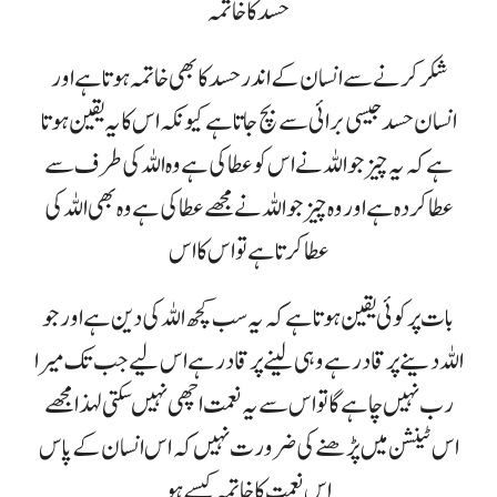
حسد کا خاتمہ
شکر کرنے سے انسان کے اندر حسد کا بھی خاتمہ ہوتا ہے اور
انسان حسد جیسی برائی سے بچ جاتا ہے کیونکہ اس کا یہ یقین ہوتا
ہے کہ یہ چیز جو اللہ نے اس کو عطا کی ہے وہ اللہ کی طرف سے
عطا کردہ ہے اور وہ چیز جو اللہ نے مجھے عطا کی ہے وہ بھی اللہ کی
عطا کرتا ہے تو اس کا اس
بات پر کوئی یقین ہوتا ہے کہ یہ سب کچھ اللہ کی دین ہے اور جو
اللہ دینے پر قادر ہے وہی لینے پر قادر ہے اس لیے جب تک میرا
رب نہیں چاہے گا تو اس سے یہ نعمت اچھی نہیں سکتی لہذا مجھے
اس ٹینشن میں پڑھنے کی ضرورت نہیں کہ اس انسان کے پاس
اس نعمت کا خاتمہ کیسے ہو