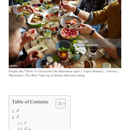
People sittiشکر | How To Overcome On Dipression (part 5 Topic Shukar)} | Anexity |
Dipression | The Best Topic ng at dining table and eating
Table of Contents
شکر
شکر
شکر
جذبہ تشکر