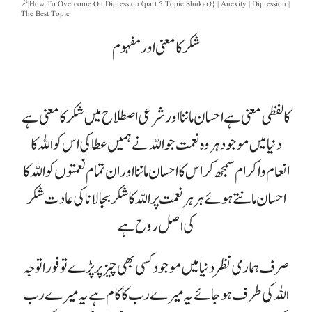
شکر | How To Overcome On Dipression (part 5 Topic Shukar)} | Anexity | Dipression |
The Best Topic
شکر کا معنی اور مفہوم
کا لفظی معنی ہے احسان ماننا اور شرعی اصطلاح میں شکر کا معنی ہے
دنیا میں موجود ہر وہ نعمت جو اللہ نے ہمیں عطا کی اس کو اللہ کا
انعام و اکرام سمجھ کر اس کا احسان ماننا اور ان تمام نعمتوں کو اللہ کا
احسان مانتے ہوئے ہر ہر نعمت پر اللہ کا شکر بجا لانا کی عادت شکر
کی اصل روح ہے
صرف ہماری نظر دنیا میں موجود کسی بھی چیز پر پڑے تو فورا توجہ
اللہ کی طرف ہو جائے یہ میرے رب کا کام ہے یہ میرے رب