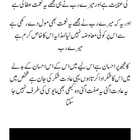
کی عنایت ہے اور میرے رب نے ہی مجھے یہ نعمت عطا کی ہے
اور یہ کہ میرے رب نے مجھے یہ نعمت بھی مول دے رکھی ہے
سے اس پر کوئی معاوضہ نہیں لیا لہذا یہ اس کا خاص کرم ہے
میرے رب
کا مجھ پر احسان ہے اس لیے میں اس کے اس احسان کے بدلے
میں اس کا شکر ادا کرتا ہوں یہی عادت شکر کی جان ہے شخص میں
یہ عادت اگئی یہ صفت اگئی وہ کبھی بھی مایوسی کی طرف نہیں جا
سکتا