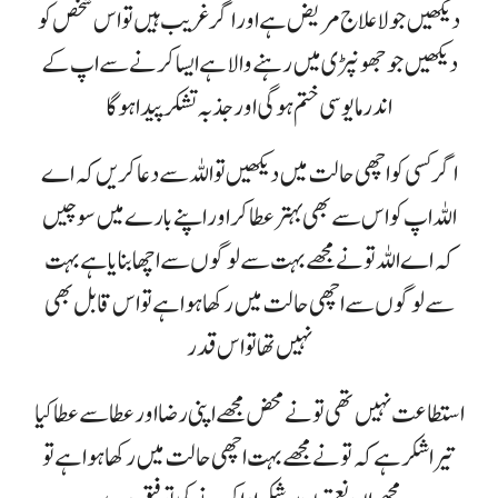
دیکھیں جو لاعلاج مریض ہے اور اگر غریب ہیں تو اس شخص کو
دیکھیں جو جھونپڑی میں رہنے والا ہے ایسا کرنے سے اپ کے
اندر مایوسی ختم ہوگی اور جذبہ تشکر پیدا ہوگا
اگر کسی کو اچھی حالت میں دیکھیں تو اللہ سے دعا کریں کہ اے
اللہ اپ کو اس سے بھی بہتر عطا کر اور اپنے بارے میں سوچیں
کہ اے اللہ تو نے مجھے بہت سے لوگوں سے اچھا بنایا ہے بہت
سے لوگوں سے اچھی حالت میں رکھا ہوا ہے تو اس قابل بھی
نہیں تھا تو اس قدر
استطاعت نہیں تھی تو نے محض مجھے اپنی رضا اور عطا سے عطا کیا
تیرا شکر ہے کہ تو نے مجھے بہت اچھی حالت میں رکھا ہوا ہے تو