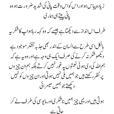
زیادہ پیاس ہو اور اس کو اس وقت پانی کی شدید ضرورت ہو وہ
پانی پیتے ہی ہماری
طرف اس انداز سے دیکھتا ہے جیسے کہ وہ کہہ رہا ہو اپ کا شکریہ
بالکل اسی طرح سے انسان کے اندر بھی جذبہ تشکر موجود ہے
دیکھو شکر نہ کرنے کی صرف ایک ہی وجہ ہے اور وہ یہ ہے کہ
ہم اللہ کی دی ہوئی نعمتوں پہ غور نہیں کرتے بلکہ ہم ان چیزوں
پر نظر رکھتے ہیں جو ہمیں ملی نہیں ہوتی اور ان چیزوں کو نہیں
دیکھتے جو ہمیں میسر ائی
ہوتی ہیں اور یہی چیز ہمیں ناشکری اور مایوسی کی طرف لے کر
جاتی ہے