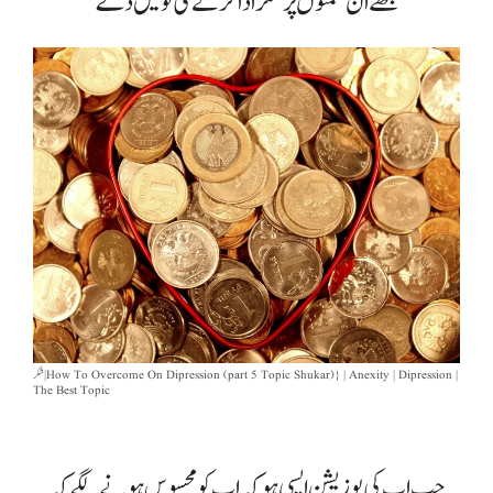
مجھے ان نعمتوں پر شکر ادا کرنے کی توفیق دے
شکر | How To Overcome On Dipression (part 5 Topic Shukar)} | Anexity | Dipression |
The Best Topic
جب اپ کی پوزیشن ایسی ہو کہ اپ کو محسوس ہونے لگے کہ