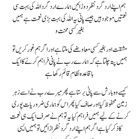
ہم اپنے ارد گرد نظر دوڑائیں ہمارے ارد گرد اللہ کی بہت سی
نعمتیں موجود ہیں جیسے پانی یہ اللہ کی بہت بڑی نعمت ہے ہمیں
بغیر کسی محنت و
مشقت اور بغیر کسی معاوضے کی ملتا ہے اور اگر ہم غور کریں تو
ہمیں پتہ چلتا ہے کہ ہمارے رب نے پانی فراہم کرنے کا ایک
باقاعدہ نظام قائم رکھا ہے
کیسے وہ بارش سے پانی برستا ہے پھر میرے رب نے اسے زہر
زمین محفوظ کیا اور صاف کیا پھر اس کو ہماری ضروریات پوری
کرنے کے لیے ہمیں فراہم کیا یہ تو ہم نے صرف ایک ہی نعمت
کا ذکر کیا ہے اگر ہم اپنے ارد گرد نظر اڑائیں تو ہمیں ایسی