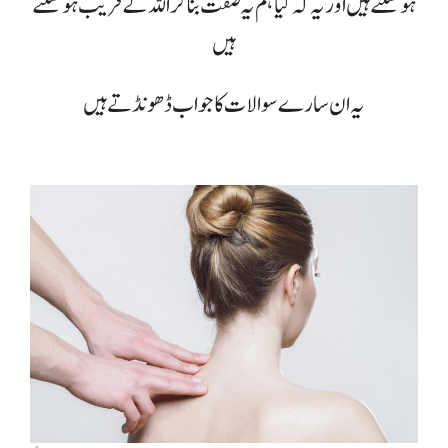
ہو سکتے ہیں اور یہ کہ کیا ہم یہ صفت بنا کر اللہ کے قریب ہو سکتے
ہیں
یہ ان سارے سوالات کا جواب ڈھونڈتے ہیں