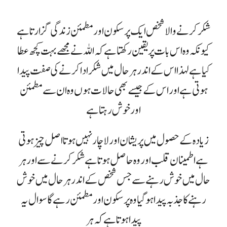
شکر کرنے والا شخص ایک پرسکون اور مطمئن زندگی گزارتا ہے
کیونکہ وہ اس بات پر یقین رکھتا ہے کہ اللہ نے مجھے بہت کچھ عطا
کیا ہے لہذا اس کے اندر ہر حال میں شکر ادا کرنے کی صفت پیدا
ہوتی ہے اور اس کے جیسے بھی حالات ہوں وہ ان سے مطمئن
اور خوش رہتا ہے
زیادہ کے حصول میں پریشان اور لاچار نہیں ہوتا اصل چیز ہوتی
ہے اطمینان قلب اور وہ حاصل ہوتا ہے شکر کرنے سے اور ہر
حال میں خوش رہنے سے جس شخص کے اندر ہر حال میں خوش
رہنے کا جذبہ پیدا ہو گیا وہ پرسکون اور مطمئن رہے گا سوال یہ
پیدا ہوتا ہے کہ ہر