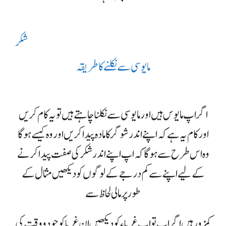
شکر
ما یو سی سے نکلنے کا طریقہ
اگر اپ مایوس ہیں اور مایوسی سے نکلنا چاہتے ہیں تو یہ کام کریں
اور کام یہ ہے کہ اپنے اندر شوگر کا مادہ پیدا کریں اور وہ کیسے ہوگا
وہ اس طرح سے ہوگا کہ اپ اپنے اندر شکر کی صفت پیدا کرنے
کے لیے اپنے سے کم درجے کے لوگوں کو دیکھیں مثال کے
طور پر مالی لحاظ سے
کمزور ہیں اگر اپ تو اپ غرباء کو دیکھیں ان غربا کو جو دو وقت کی