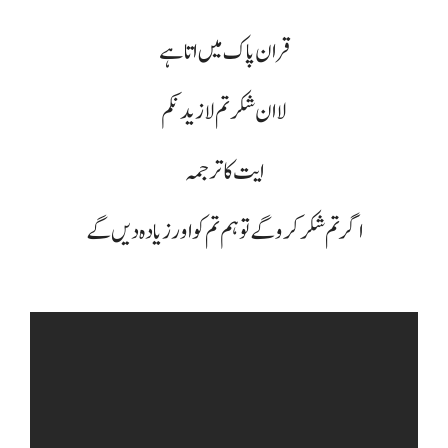
قران پاک میں اتا ہے
لا ان شکرتم لا زیدنکم
ایت کا ترجمہ
اگر تم شکر کرو گے تو ہم تم کو اور زیادہ دیں گے