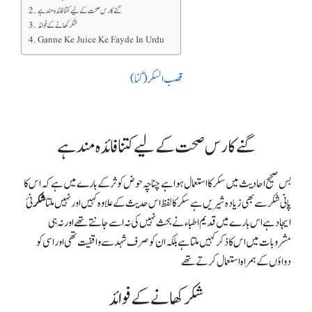
گنے کا رس صحت کے لیے کتنا فائدہ مند ہے
شکر کھانے کے فوائد
Ganne Ke Juice Ke Fayde In Urdu
قصب السکر( گنا)
گنے کا رس صحت کے لیے کتنا فائدہ مند ہے
بس صحیح احادیث میں سکر کا استعمال ہوا ہے چناچہ حوض کوثر کے بارے میں ہے کہ اس کا
پانی شکر سے بھی زیادہ شیریں ہے سکر کا لفظ اس حدیث کے علاوہ کہیں اور نہیں ملتا
شکر
نئ
ایجاد ہے اس بارے میں قدیم اطباء نے بحث نہیں کی نہ اسے جانتے تھے اور نہ ہی
مشروبات میں اس کا ذکر کہیں ملتا ہے بلکہ ان کو صرف شہد سے واقفیت تھی اور اسی کو
دواؤں کے ہمراہ استعمال کرتے تھے
شکر کھانے کے فوائد