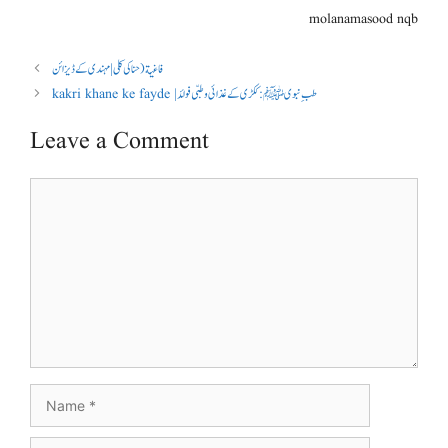
molanamasood nqb
فاغیة( حنا کی کلی | مہندی کے ڈیزائن
kakri khane ke fayde |طبِ نبویﷺ: ککڑی کے غذائی و طبّی فوائد
Leave a Comment