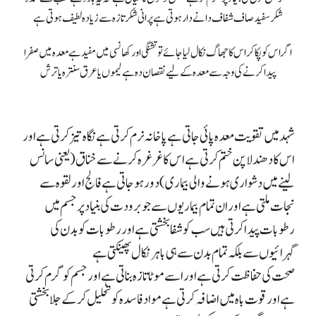
شکر سفید صاف شفاف دانے دار ہوتی ہے
پرانی شکر تازہ سے زیادہ لطیف ہوتی ہے
اگر اس کو پکا کر اس کا جھاگ نکال لیا جائے تو تشنگی اور کھانسی میں مفید ہے
معدہ میں صفرا
پیدا کرنے کی وجہ سے معدہ کے لیے نقصان دہ ہے لیموں یا عرق سنترہ یا ترش
شہد میں تقویت معدہ پائی جاتی ہے پاخانہ نرم کرتی ہے
نگاہ تیز کرتی ہے اور
اس کا دھندلا پن ختم کرتی ہے
اس کا غرغرہ کرنے سے خناق( یعنی سانس
لینے میں دشواری ہونے والی بیماری) دور ہو جاتی ہے
فالج اور لقوہ سے
نجات ملتی ہے اور ان تمام بیماریوں سےجوبرودت کی بنیاد پر جسم میں
رطوبات پیدا کرتی ہیں سب کو شفا بخشتی ہے
اور رطوبات کو بدن کی
گہرائیوں سے بلکہ تمام بدن سے ہی باہر نکال پھینکتی ہے
صحت کی حفاظت کرتی ہے اور اسے موٹا تازہ بناتی ہے اور جسم کو گرم کرتی
ہے اور قوت باہ میں اضافہ کرتی ہے
مواد فاسدہ کو تحلیل کر کے جلا بخشتی