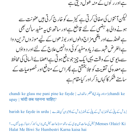
ہے اور رگوں کے منہ کھول دیتی ہے
لیکن آنتوں کی صفائی کرتی ہے کیڑے کو خارج کرتی ہیں
عفونت سے
ہونے والی بد ہضمی کے لئے قاطع ہے
اور ساتھ ہی یہ مفید سالن بھی
ہے
ٹھنڈے اور بلغمی مزاج والوں اور بوڑھوں کے لیے موزوں ترین دوا
ہے
الغرض شہد سے زیادہ مفید کوئی دوا نہیں
علاج کے لئے اور دواؤں
سے مایوسی کے وقت یہی ایک چیز جو نافع ہوتی ہے اعضائے انسانی کی محافظ
ہے
معدہ کی تقویت کو جلا بخشتی ہے
پھر اس کے منافع اور خصوصیات کے
سامنے شکر کا کہاں ذکر اور کیا مقام ہے
chandi ke glass me pani pine ke fayde | سونا اور چاندی کا مختصر سا تعارف | chandi ke
upay | चांदी कब पहनना चाहिए?
barish ke fayde in urdu | بارش کے پانی کے فوائد | بارش کے پانی کے فوائد | بارش کے 6 حیران کن فائدے |
حیض کی حالت میں بیوی کے ساتھ سونا | حالت حیض میں بوس و کنار کرنا جائز ہے یا نہیں ۔۔؟ | Menses (Haiz) Ki
Halat Me Biwi Se Humbestri Karna kaisa hai