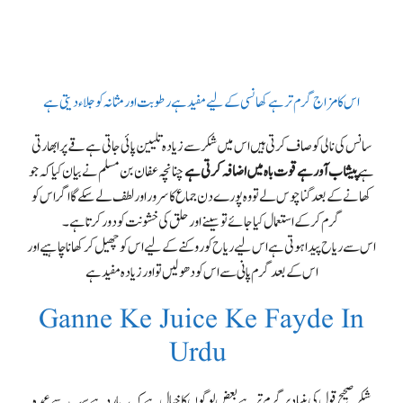
اس کا مزاج گرم تر ہے کھانسی کے لیے مفید ہے رطوبت اور مثانہ کو جلاء دیتی ہے
سانس کی نالی کو صاف کرتی ہیں اس میں شکر سے زیادہ تلیین پائی جاتی ہے قے پر ابھارتی
ہے
پیشاب آور ہے قوت باہ میں اضافہ کرتی ہے
چنانچہ عفان بن مسلم نے بیان کیا کہ جو
کھانے کے بعد گنا چوس لے تو وہ پورے دن جماع کا سرور اور لطف لے سکے گا
اگر اس کو
گرم کرکے استعمال کیا جائے تو سینے اور حلق کی خشونت کو دور کرتا ہے ۔
اس سے ریاح پیدا ہوتی ہے اس لیے ریاح کو روکنے کے لیے اس کو چھیل کر کھانا چاہیے اور
اس کے بعد گرم پانی سے اس کو دھو لیں تو اور زیادہ مفید ہے
Ganne Ke Juice Ke Fayde In
Urdu
شکر صحیح قول کی بنیاد پر گرم ترہے بعض لوگوں کا خیال ہے کہ یہ بارد ہے سب سے عمدہ