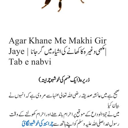
Agar Khane Me Makhi Gir
Jaye | مکھی وغیرہ کا کھانے کی اشیاء میں گر جانا |
Tab e nabvi
ذریرہ (ایک قسم کی خوشبو چرایتہ)
صحیح ہے میں عائشہ صدیقہ رضی اللہ تعالی عنہا سے مروی ہے کہ انہوں نے
بیان کیا
میں نے حجۃ الوداع کے موقع پر احرام باندھنے اور احرام کھولنے کے وقت
رسول خدا صلی اللہ علیہ وسلم کو اپنے ہاتھ سے
چرائتہ کی خوشبو لگائ