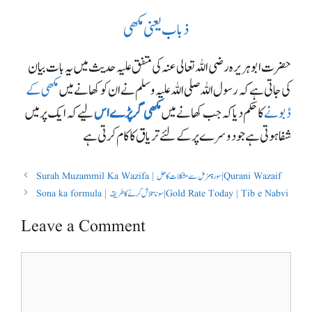
ذباب یعنی مکھی
حضرت ابوہریرہ رضی اللہ تعالی عنہ کی متفق علیہ حدیث میں یہ بات بیان
کی جاتی ہے کہ رسول اللہ صلی اللہ علیہ وسلم نے ان کو کھانے میں
مکھی کے
ڈبونے
کا حکم دیا کہ جب کھانے میں
مکھی گر پڑے اس
لیے کہ ایک پر میں
شفا ہوتی ہے جو دوسرے پر کے لئے تریاق کا کام کرتی ہے
Surah Muzammil Ka Wazifa | سورۃ مزمل سے مشکلات کا حل | Qurani Wazaif
Sona ka formula | سونا تلاش کرنے کا طریقہ | Gold Rate Today | Tib e Nabvi
Leave a Comment