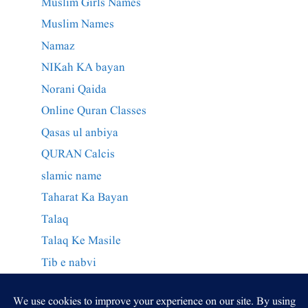
Muslim Girls Names
Muslim Names
Namaz
NIKah KA bayan
Norani Qaida
Online Quran Classes
Qasas ul anbiya
QURAN Calcis
slamic name
Taharat Ka Bayan
Talaq
Talaq Ke Masile
Tib e nabvi
Wazaif Qurani
وراثت کے احکام