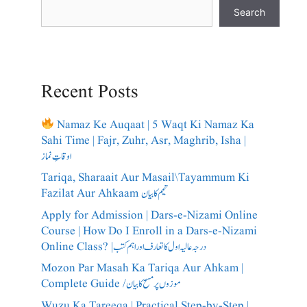
Search
Recent Posts
Namaz Ke Auqaat | 5 Waqt Ki Namaz Ka
Sahi Time | Fajr, Zuhr, Asr, Maghrib, Isha |
اوقاتِ نماز
Tariqa, Sharaait Aur Masail\Tayammum Ki
Fazilat Aur Ahkaam تیمم کا بیان
Apply for Admission | Dars-e-Nizami Online
Course | How Do I Enroll in a Dars-e-Nizami
Online Class? |درجہ عالیہ اول کا تعارف اور اہم کتب
Mozon Par Masah Ka Tariqa Aur Ahkam |
Complete Guide /​موزوں پر مسح کا بیان
Wuzu Ka Tareeqa | Practical Step-by-Step |