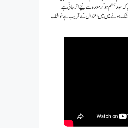
کہ جلد ہضم ہو کر معدہ سے نیچے اتر جاتی ہے
 خشک ہونے میں میں اعتدال کے قریب ہے خوشک