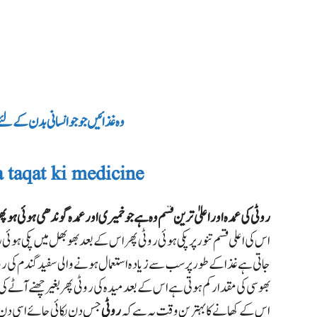
وہ غذائیں جو جو انسانی بدن کے لئ
 taqat ki medicine
روٹی کی عمدہ اور اعلیٰ ترین قسم وہ ہے جو خمیری اور عمدہ گوندھی ہوئی ہو پھ
اس کی اعلی قسم تنور پر پکی ہوئی روٹی پھر اس کے بعد بھوبھل میں پکی ہوئی
جاتی ہے
غذا کے طور پر سب سے زیادہ استعمال ہونے والی سفید گندم کی رو
بھوسی کی مقدار کم ہوتی ہے اس کے بعد میدہ کی روٹی پھر بغیر چھنے آٹے ک
اس کے کھانے کا بہترین وقت یہ ہے کہ
روٹی
جس دن پکائی جائے اسی دن ک