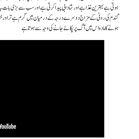
ہوتی ہے بہترین غذا ہے اور شادابی پیدا کرتی ہے اور سب سے بڑی بات یہ 
گندم کی روٹی کے مزاج دوسرے درجہ کے درمیان میں گرم ہے تر اور
ہونے کا مادہ اس میں آگ پر پکائےجانے کی وجہ سے ہوتا ہے