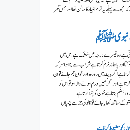
جھ سے پہلے یہ تمام انبیاء کا سالن تھا اور جس گھر
ب نبویﷺ
ی ہے وہ تیسرے درجہ میں خشک ہے اس میں
تا اور پاخانہ نرم کرتا ہے شراب سے بنا ہوا سرکہ
کرتا ہے اگر پیٹ میں دودھ اور خون جم جائے تو ان
رتا ہے اور اگر کہیں ورم ہونے والا ہو تو اس کو
ہضم بناتا ہے خون کو پتلا کرتا ہے
تو کے ساتھ کھایا جائے تو تالوکی جڑ سے چسپاں
ھوں کو مضبوط کرتا ہے