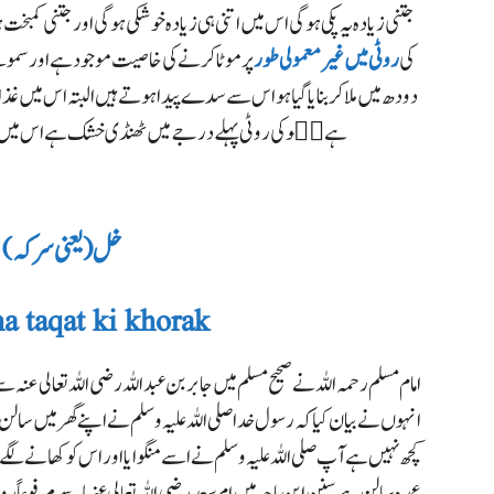
جتنی زیادہ یہ پکی ہو گی اس میں اتنی ہی زیادہ خوشکی ہوگی اور جتنی کمب
کی
روٹی میں غیر معمولی طور
پر موٹا کرنے کی خاصیت موجود ہے اور سموسے
دودھ میں ملا کر بنایا گیا ہو اس سے سدےپیدا ہوتے ہیں البتہ اس میں غذا
ہے
جٙو کی روٹی پہلے درجے میں ٹھنڈی خشک ہے اس میں گ
خل( یعنی سرکہ )
a taqat ki khorak
امام مسلم رحمہ اللہ نے صحیح مسلم میں جابر بن عبداللہ رضی اللہ تعالی عن
انہوں نے بیان کیا کہ رسول خدا صلی اللہ علیہ وسلم نے اپنے گھر میں سالن
کچھ نہیں ہے آپ صلی اللہ علیہ وسلم نے اسے منگوایا اور اس کو کھانے لگے
عمدہ سالن ہے
سنن ابن ماجہ میں ام سعد رضی اللہ تعالی عنہا سے مرفوعاً ر