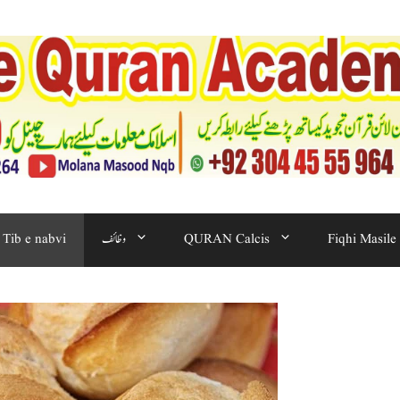
Fiqhi Masile
QURAN Calcis
وظائف
Tib e nabvi