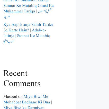
Ghusl Ka Masnoon Tariqa |
Sunnat Ke Mutabiq Ghusl Ka
Mukammal Tariqa | غسل کا مسنون
طریقہ
Kya Aap Istinja Sahih Tarike
Se Karte Hain? | Adab-e-
Istinja | Sunnat Ke Mutabiq
آدابِ استنجا
Recent
Comments
Masood
on
Miya Biwi Me
Mohabbat Badhane Ki Dua |
Miya Biwi ke Darmiyan