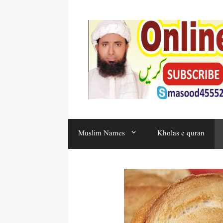
Muslim Names
Kholas e quran