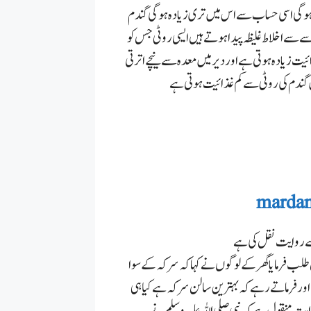
خت ہو گی اسی حساب سے اس میں تری زیادہ ہوگی
گندم
 سے اخلاط غلیظہ پیدا ہوتے ہیں
ایسی روٹی جس کو
ئیت زیادہ ہوتی ہے اور دیر میں معدہ سے نیچے اترتی
ندم کی روٹی سے کم غذائیت ہوتی ہے
mardan
ہ سے روایت نقل کی ہے
 طلب فرمایا گھر کے لوگوں نے کہا کہ سرکہ کے سوا
 اور فرماتے رہے کہ بہترین سالن سرکہ ہے کیا ہی
وایت منقول ہے کہ نبی صلی اللہ علیہ وسلم نے