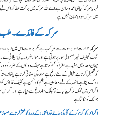
فرمایا
سرکہ کیا ہی عمدہ سالن ہے اے اللہ سرکہ میں برکت عطا کر اس لیے کہ م
میں سرکہ ہو وہ محتاج نہیں ہے
سرکہ کے فائدے ۔ط
سرکہ
حرارت اور برودت سے مرکب ہے مگر برودت اس میں زیادہ ہوت
قوت تجفیف غیر معمولی طور پر ہوتی ہے اور مواد ضروریہ کی سیلانی سے روک
ہیجان معدہ میں مفید ہے صفرا کو ختم کرتا ہے مہلک دواؤں کے ضرر کو دور 
کو تحلیل کرتا ہے طحال کے لئے نافع ہے معدہ کی صفائی کرتا ہے پاخانہ بستہ ک
روک دیتا ہے ہاضمہ کے لیے معاون ہے بلغم کا دشمن ہے کثیف غذاؤں کو زود 
اگر اس میں نمک ملا کر پیا جائے تو مہلک سماروغ سے بچاتا ہے اور اگر اس س
جونک کو نکالتا ہے
اگر اس کو گرم کرکے کلی کی جائے تو دانتوں کے درد کو ختم کرتا ہے مسوڑ