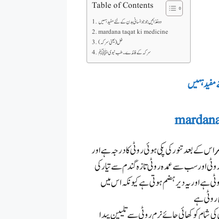
Table of Contents
وہ غذائیں جو جو انسانی بدن کے لئے مفید ہہیں
mardana taqat ki medicine
خل( یعنی سرکہ )
سرکہ کے فائدے ۔طب نبویﷺ
ے مفید ہہیں
mardana
ر
اس کے بعد تنور کی پکی ہوئی روٹی کا درجہ ہے اور
 روٹی اور سب سے عمدہ روٹی تازہ گندم سے تیار کی
ٹی ہے اور یہ دیر ہضم ہوتی ہے
کیونکہ اس میں
ی روٹی ہے
ی شام کو کھائی جائے نرم روٹی سے تلیین پیدا