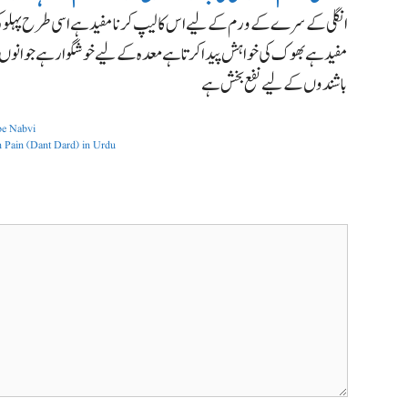
انگلی کے سرے کے ورم کے لیے اس کا لیپ کرنا مفید ہے اسی طرح پہلو کی
مفید ہے بھوک کی خواہش پیدا کرتا ہے معدہ کے لیے خوشگوار ہے
جوانوں 
باشندوں کے لیے نفع بخش ہے
Roti banane ka tarika | Chapati ka Trikah | روٹی ک
Dant Dard Ka Fori Ilaj |دانت کے درد کا فوری علاج |) in Urdu