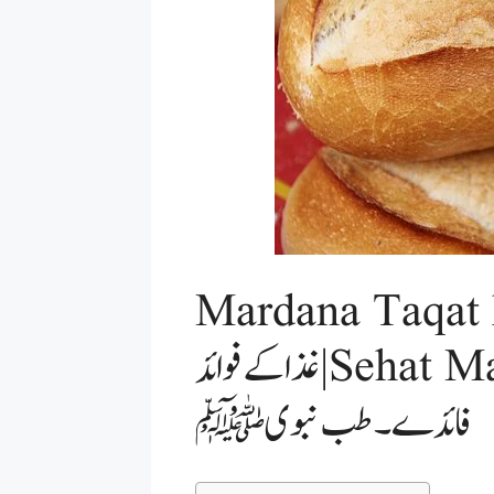
Mardana Ta | اچھی
غذا کے فوائد | Sehat Mand Zindagi | سرکہ کے
فائدے ۔طب نبویﷺ