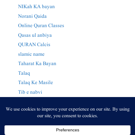
NIKah KA bayan
Norani Qaida
Online Quran Classes
Qasas ul anbiya
QURAN Calcis
slamic name
Taharat Ka Bayan
Talaq
Talaq Ke Masile
Tib e nabvi
Wazaif Qurani
وراثت کے احکام
وظائف