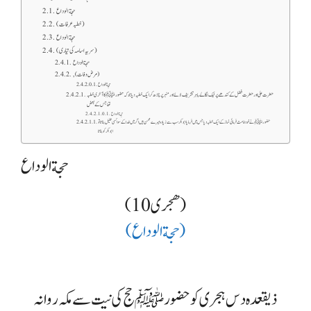
حجةالوداع
(خطبہ عرفات)
حجةالوداع
(سریہ اسامہ کی تیاری)
حجةالوداع
,(مرض وفات)
حجةالوداع
حضرت علی اور حضرت فضل کے کندھے پر ٹیک لگاۓ باہر تشریف لائے اور منبر پر چڑھ کر ایک خطبہ دیا جوکہ حضور ﷺ کا آخری خطبہ
تھا جس کے بعض
حجةالوداع
حضور ﷺ نے خود امامت فرمائی نماز کے ایک خطبہ دیا جس میں فرمایا ابوبکرسب سے زیادہ میرے محسن ہیں اگر میں خدا کے سوا کسی خلیل بناتا تو
ابوبکر کو بناتا
حجةالوداع
(10 ھجری)
(حجةالوداع)
ذیقعدہ دس ہجری کو حضور ﷺ حج کی نیت سے مکہ روانہ