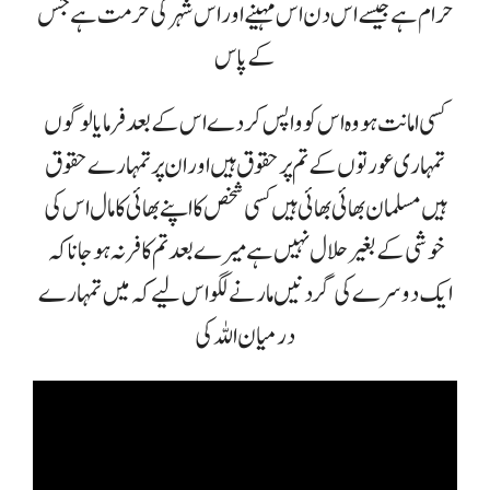
حرام ہے جیسے اس دن اس مہینے اور اس شہر کی حرمت ہے جس
کے پاس
کسی امانت ہو وہ اس کو واپس کردے اس کے بعد فرمایا لوگوں
تمہاری عورتوں کے تم پر حقوق ہیں اور ان پر تمہارے حقوق
ہیں مسلمان بھائی بھائی ہیں کسی شخص کا اپنے بھائی کا مال اس کی
خوشی کے بغیر حلال نہیں ہے میرے بعد تم کافر نہ ہوجانا کہ
ایک دوسرے کی گردنیں مارنے لگو اس لیے کہ میں تمہارے
درمیان اللہ کی