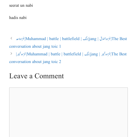
seerat un nabi
hadis nabi
غزوہ احد | Muhammad | battle | battlefield | جنگ | jang | غزوہ خندق | The Best
conversation about jang toic 1
| غزوہ خیبر | Muhammad | battle | battlefield | جنگ | jang | غزوہ خیبر | The Best
conversation about jang toic 2
Leave a Comment