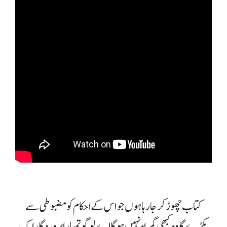
کتاب چھوڑ کر جا رہا ہوں جو اس کے احکام کو مضبوطی سے
پکڑے گا وہ کبھی گمراہ نہیں ہو گا اے لوگو تمہارا پروردگار ایک