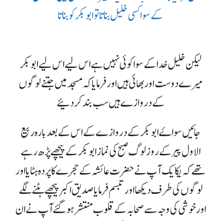
کے سوا کسی خلیل بناتا تو ابوبکر کو بناتا
لیکن خلیل خدا کے سوا کوئی نہیں ہے اس لیے اس لیے ابوبکر
میرے دوست اور بھائی ہیں اور فرمایا کہ مسجد میں جتنے لوگوں
کے دروازے ہیں سب بند کر دئیے
جائیں سواۓ ابوبکر کے دروازے کے اس کے بعد بارہ ربیع
الاول پیر کے روز لوگ صبح کی نماز ابوبکر کے پیچھے پڑھ رہے
تھے کہ یکایک آپ نے حضرت عائشہ کے حجرے کا پردہ ہٹایا اور
لوگوں کی طرف دیکھا اور تبسم فرمایا صدیق اکبر پیچھے ہٹنے لگے
اور خوشی کی وجہ سے صحابہ کے قلوب منتشر ہوگئے آپ نے ان