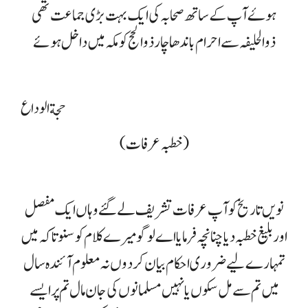
ہوۓ آپ کے ساتھ صحابہ کی ایک بہت بڑی جماعت تھی
ذوالحلیفہ سے احرام باندھا چار ذوالحج کو مکہ میں داخل ہوئے
حجةالوداع
(خطبہ عرفات)
نویں تاریخ کو آپ عرفات تشریف لے گئے وہاں ایک مفصل
اور بلیغ خطبہ دیا چنانچہ فرمایا اے لوگو میرے کلام کو سنو تاکہ میں
تمہارے لیے ضروری احکام بیان کردوں نہ معلوم آئندہ سال
میں تم سے مل سکوں یا نہیں مسلمانوں کی جان مال تم پر ایسے