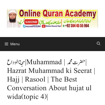
Menu
حجةالوداع | Muhammad | حضرت محمد |
Hazrat Muhammad ki Seerat |
Hajj | Rasool | The Best
Conversation About hujat ul
wida(topic 4)|