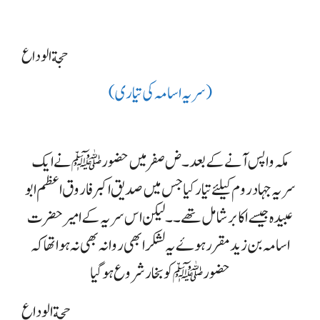
حجةالوداع
(سریہ اسامہ کی تیاری)
مکہ واپس آنے کے بعد۔ض صفر میں حضور ﷺ نے ایک
سریہ جہاد روم کیلئے تیار کیا جس میں صدیق اکبر فاروق اعظم ابو
عبیدہ جیسے اکابر شامل تھے ۔۔لیکن اس سریہ کے امیر حضرت
اسامہ بن زید مقرر ہوۓ یہ لشکر ابھی روانہ بھی نہ ہوا تھا کہ
حضور ﷺ کو بخار شروع ہوگیا
حجةالوداع