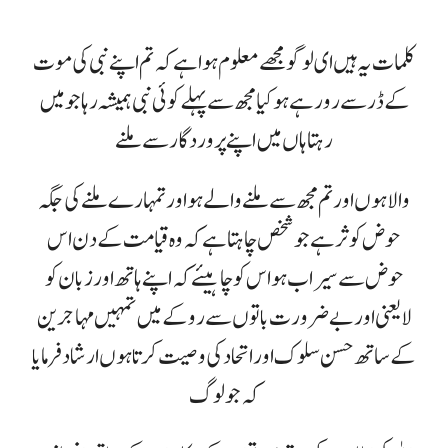
کلمات یہ ہیں ای لوگو مجھے معلوم ہوا ہے کہ تم اپنے نبی کی موت
کے ڈر سے رو رہے ہو کیا مجھ سے پہلے کوئی نبی ہمیشہ رہا جو میں
رہتا ہاں میں اپنے پروردگار سے ملنے
والاہوں اور تم مجھ سے ملنے والے ہو اور تمہارے ملنے کی جگہ
حوض کوثر ہے جو شخص چاہتا ہے کہ وہ قیامت کے دن اس
حوض سے سیراب ہو اس کو چاہیئے کہ اپنے ہاتھ اور زبان کو
لایعنی اور بے ضرورت باتوں سے روکے میں تمہیں مہاجرین
کے ساتھ حسن سلوک اور اتحاد کی وصیت کرتا ہوں ارشاد فرمایا
کہ جو لوگ