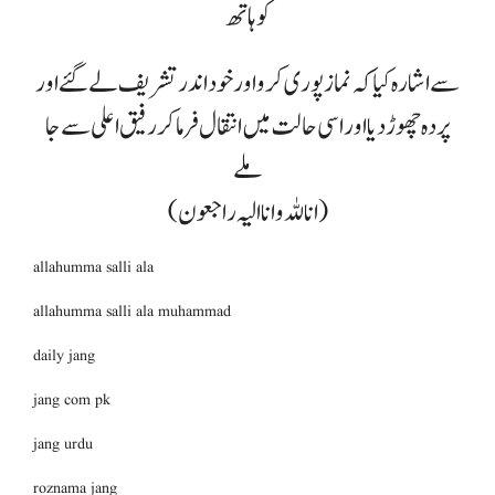
کو ہاتھ
سے اشارہ کیا کہ نماز پوری کرو اور خود اندر تشریف لے گئے اور
پردہ چھوڑ دیا اور اسی حالت میں انتقال فرما کر رفیق اعلی سے جا
ملے
(انا للہ وانا الیہ راجعون)
allahumma salli ala
allahumma salli ala muhammad
daily jang
jang com pk
jang urdu
roznama jang