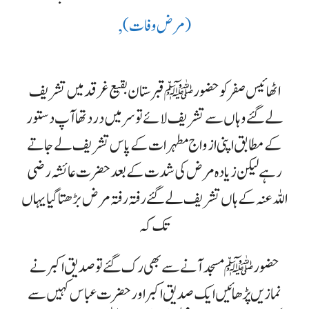
,(مرض وفات)
اٹھائیس صفر کو حضور ﷺ قبرستان بقیع غرقد میں تشریف
لے گئے وہاں سے تشریف لائے تو سر میں درد تھا آپ دستور
کے مطابق اپنی ازواج مطہرات کے پاس تشریف لے جاتے
رہے لیکن زیادہ مرض کی شدت کے بعد حضرت عائشہ رضی
اللہ عنہ کے ہاں تشریف لے گئے رفتہ رفتہ مرض بڑھتا گیا یہاں
تک کہ
حضور ﷺ مسجد آنے سے بھی رک گئے تو صدیق اکبر نے
نمازیں پڑھائیں ایک صدیق اکبر اور حضرت عباس کہیں سے