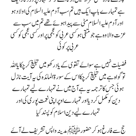
ہے تمہارے باپ ایک ہیں تم سب آدم علیہ السلام کی اولاد ہو
اور آدم علیہ السلام مٹی سے پیدا ہوئے تھے تم میں سب سے
عزت والا وہ ہے جو متقی ہو کسی عربی کو عجمی پر اور کسی عجمی کو کسی
عربی پر کوئی
فضیلت نہیں ہے سواۓ تقوی کے یاد رکھو میں تبلیغ کرچکا یا اللہ
تو گواہ ہے میں تبلیغ کرچکا اس کے سورۃ المائدہ کی یہ آیت نازل
ہوئی جس کا ترجمہ یہ ہے آج میں نے تمہارے لیے تمہارے
دین کو مکمل کر دیا اور تمہارے اوپر اپنی نعمت پوری کی اور
تمہارے لیے دین اسلام کو پسند کیا
حج سے فارغ ہوکر حضور ﷺ مدینہ واپس تشریف لے آۓ