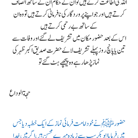
اللہ کی اطاعت کرتے ہیں تو ان کے حکام ان کے ساتھ انصاف
کرتے ہیں اور جو اپنے پروردگار کی نافرمانی کرتے ہیں تو وہ ان
کے ساتھ بے رحمی کرتے ہیں
اس کے بعد حضور مکان میں تشریف لے گئے اور وفات سے
تین یا پانچ روز پہلے تشریف لاۓ حضرت صدیق اکبر ظہر کی
نماز پڑھا رہے وہ پیچھے ہٹ گئے تو
حجةالوداع
حضور ﷺ نے خود امامت فرمائی نماز کے ایک خطبہ دیا جس
میں فرمایا ابوبکرسب سے زیادہ میرے محسن ہیں اگر میں خدا