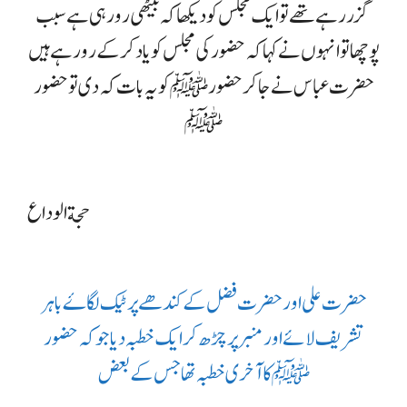
گزر رہے تھے تو ایک مجلس کو دیکھا کہ بیٹھی رو رہی ہے سبب
پوچھا تو انہوں نے کہا کہ حضور کی مجلس کو یاد کر کے رو رہے ہیں
حضرت عباس نے جا کر حضور ﷺ کو یہ بات کہ دی تو حضور
ﷺ
حجةالوداع
حضرت علی اور حضرت فضل کے کندھے پر ٹیک لگاۓ باہر
تشریف لائے اور منبر پر چڑھ کر ایک خطبہ دیا جوکہ حضور
ﷺ کا آخری خطبہ تھا جس کے بعض