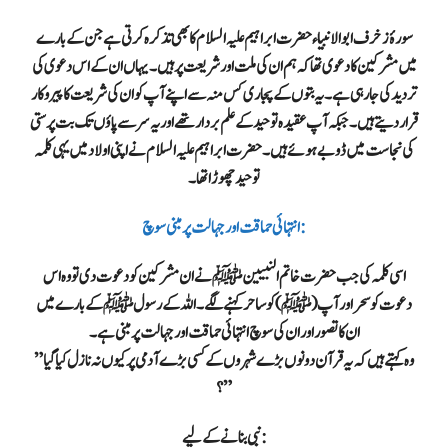
سورۂ زخرف ابو الانبیاء حضرت ابراہیم علیہ السلام کا بھی تذکرہ کرتی ہے جن کے بارے
میں مشرکین کا دعوی تھا کہ ہم ان کی ملت اور شریعت پر ہیں۔ یہاں ان کے اس دعوی کی
تردید کی جارہی ہے۔ یہ بتوں کے پجاری کس منہ سے اپنے آپ کو ان کی شریعت کا پیروکار
قرار دیتے ہیں۔ جبکہ آپ عقیدہ توحید کے علم بردار تھے اور یہ سر سے پاؤں تک بت پرستی
کی نجاست میں ڈوبے ہوئے ہیں۔ حضرت ابراہیم علیہ السلام نے اپنی اولاد میں یہی کلمہ
توحید چھوڑا تھا۔
انتہائی حماقت اور جہالت پر مبنی سوچ:
اسی کلمہ کی جب حضرت خاتم النبیین ﷺ نے ان مشرکین کو دعوت دی تو وہ اس
دعوت کو سحر اور آپ (ﷺ) کو ساحر کہنے لگے۔ اللہ کے رسول ﷺ کے بارے میں
ان کا تصور اور ان کی سوچ انتہائی حماقت اور جہالت پر مبنی ہے۔
” وہ کہتے ہیں کہ یہ قرآن دونوں بڑے شہروں کے کسی بڑے آدمی پر کیوں نہ نازل کیا گیا
؟”
نبی بنانے کے لیے: