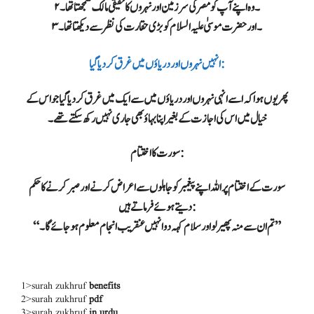
۲۔ وہ اپنے آپ کو مصر کی سرزمین اور نہروں کا حقیقی مالک سمجھتا تھا۔
۳۔ اور حضرت موسیٰ علیہ السلام کو بڑی حقارت کی نظر سے دیکھتا تھا۔
انہیں نہروں اور دریاؤں میں غرق کر دیا گیا:
پھر یوں ہوا کہ اسے انہی نہروں اور دریاؤں میں سے ایک میں غرق کر دیا گیا جو اس کے
خیال میں اس کی اجازت کے بغیر اپنا بہاؤ بھی جاری نہیں رکھ سکتے تھے۔
سورت کا اختتام :
سورت کے اختتام پر اللہ اپنے پیغمبر کو جاہلوں سے اعراض کرنے اور صبر کرنے کا حکم
دیتے ہوئے فرماتے ہیں:
“تم ان سے منہ پھیر لو اور سلام کہہ دو انہیں عنقریب انجام معلوم ہو جائے گا۔”
1>surah zukhruf
benefits
2>surah zukhruf
pdf
3>surah zukhruf
in urdu