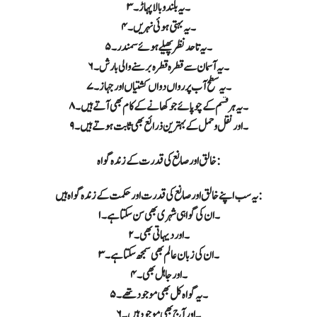
۳۔ یہ بلند و بالا پہاڑ۔
۴۔ یہ بہتی ہوئی نہریں۔
۵۔ یہ تا حد نظر پھیلے ہوئے سمندر۔
۶۔ یہ آسمان سے قطرہ قطرہ بر سنے والی بارش۔
۷۔ یہ سطح آب پر رواں دواں کشتیاں اور جہاز۔
۸۔ یہ ہر قسم کے چوپائے جو کھانے کے کام بھی آتے ہیں۔
۹۔ اور نقل وحمل کے بہترین ذرائع بھی ثابت ہوتے ہیں۔
خالق اور صانع کی قدرت کے زندہ گواہ:
یہ سب اپنے خالق اور صانع کی قدرت اور حکمت کے زندہ گواہ ہیں:
۱۔ ان کی گواہی شہری بھی سن سکتا ہے۔
۲۔ اور دیہاتی بھی۔
۳۔ ان کی زبان عالم بھی سمجھ سکتا ہے۔
۴۔ اور جاہل بھی۔
۵۔ یہ گواہ کل بھی موجود تھے۔
۶۔ اور آج بھی موجود ہیں۔