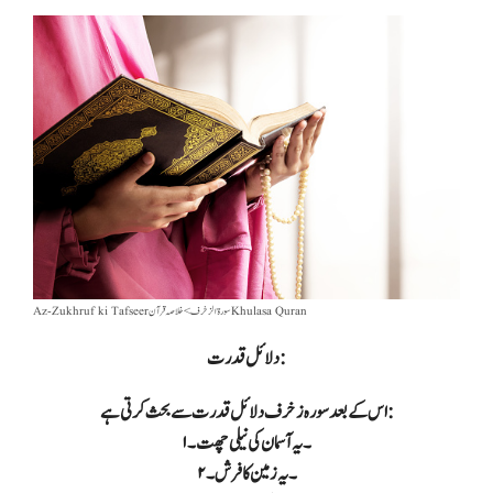
Az-Zukhruf ki Tafseerسورة الزخرف> خلاصہ قرآن Khulasa Quran
دلائل قدرت:
اس کے بعد سورہ زخرف دلائل قدرت سے بحث کرتی ہے:
۱۔ یہ آسمان کی نیلی چھت۔
۲۔ یہ زمین کا فرش۔