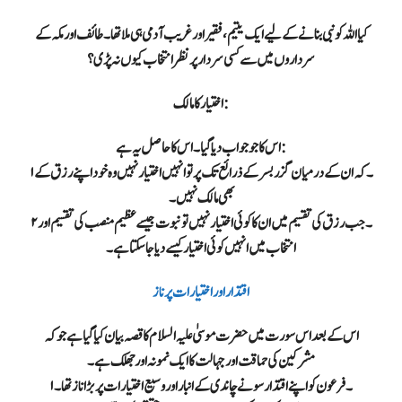
کیا اللہ کو نبی بنانے کے لیے ایک یتیم، فقیر اور غریب آدمی ہی ملا تھا۔ طائف اور مکہ کے
سرداروں میں سے کسی سردار پر نظر انتخاب کیوں نہ پڑی؟
اختیار کا مالک:
اس کا جو جواب دیا گیا۔ اس کا حاصل یہ ہے:
۱۔ کہ ان کے درمیان گزر بسر کے ذرائع تک پر تو انہیں اختیار نہیں وہ خود اپنے رزق کے
بھی مالک نہیں۔
۲۔ جب رزق کی تقسیم میں ان کا کوئی اختیار نہیں تو نبوت جیسے عظیم منصب کی تقسیم اور
انتخاب میں انہیں کوئی اختیار کیسے دیا جاسکتا ہے۔
اقتدار اور اختیارات پر ناز
اس کے بعد اس سورت میں حضرت موسیٰ علیہ السلام کا قصہ بیان کیا گیا ہے جو کہ
مشرکین کی حماقت اور جہالت کا ایک نمونہ اور جھلک ہے۔
۱۔ فرعون کو اپنے اقتدار سونے چاندی کے انبار اور وسیع اختیارات پر بڑا ناز تھا۔