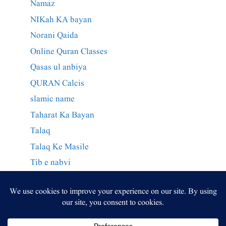
Namaz
NIKah KA bayan
Norani Qaida
Online Quran Classes
Qasas ul anbiya
QURAN Calcis
slamic name
Taharat Ka Bayan
Talaq
Talaq Ke Masile
Tib e nabvi
Wazaif Qurani
وراثت کے احکام
وظائف