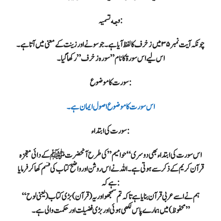
وجه تسمیہ:
چونکہ آیت نمبر ۳۵ میں زخرف کا لفظ آیا ہے۔ جو سونے اور زینت کے معنی میں آتا ہے۔
اس لیے اس سورۃ کا نام ” سورہ زخرف ” رکھا گیا۔
سورت کا موضوع:
اس سورت کا موضوع اصول ایمان ہے۔
سورت کی ابتداء:
اس سورت کی ابتداء بھی دوسری “حوامیم” کی طرح آنحضرت ﷺ کے دائی معجزہ
قرآن کریم کے ذکر سے ہوتی ہے۔ اللہ نے اس روشن اور واضح کتاب کی قسم کھا کر فرمایا
ہے کہ:
“ہم نے اسے عربی قرآن بنایا ہے تا کہ تم سمجھو اور یہ (قرآن) بڑی کتاب ( یعنی لوح
محفوظ) میں ہمارے پاس لکھی ہوئی اور بڑی فضیلت اور حکمت والی ہے۔”