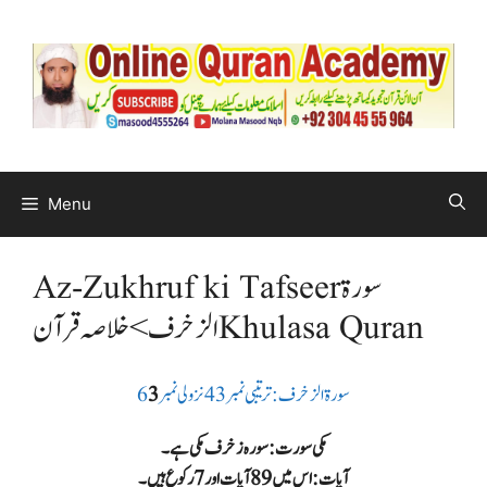
Menu
سورة
Az-Zukhruf ki Tafseer
الزخرف> خلاصہ قرآن Khulasa Quran
سورة الزخرف: ترتیبی نمبر 43 نزولی نمبر 6
3
مکی سورت: سورہ زخرف مکی ہے۔
آیات: اس میں 89 آیات اور 7 رکوع ہیں۔