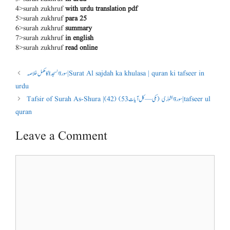
4>surah zukhruf
with urdu translation pdf
5>surah zukhruf
para 25
6>surah zukhruf
summary
7>surah zukhruf
in english
8>surah zukhruf
read online
سورۃ السجدۃ کا مکمل خلاصہ | Surat Al sajdah ka khulasa | quran ki tafseer in
urdu
Tafsir of Surah As-Shura |(42) (مکی — کل آیات 53) سورة الشورٰی| tafseer ul
quran
Leave a Comment