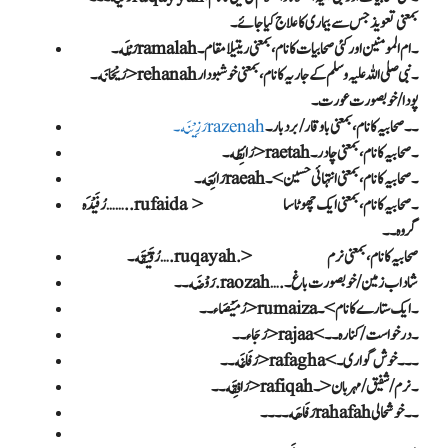
بمعنی تعویذ جس سے بیماری کا علاج کیا جائے ۔
رَمْلَه۔ ramalah۔ام المومنین اور کئی صحابیات کا نام، بمعنی ریتیلا مقام ۔
رَیْحَانَه۔> rehanah۔نبی صلی اللہ علیہ وسلم کے جاریہ کا نام، بمعنی خوشبودار
پودا/ خوبصورت عورت ۔
۔۔صحابیہ کا نام، بمعنی باوقار/ بردبار ۔
رَزِیْنَه۔razenah
رَائِطَه۔> raetah۔صحابیہ کا نام، بمعنی چادر ۔
رَائِعَه۔raeah۔صحابیہ کا نام، بمعنی انتہائی حسین > ۔
رُفَیْدَه……..rufaida > ۔صحابیہ کا نام، بمعنی ایک چھوٹا سا
گروہ۔۔
رَوْضَه۔۔.raozah….شاداب زمین/ خوبصورت باغ ۔
رُمَیْصَاء۔۔>rumaiza۔ایک ستارے کا نام >۔
رَجَاء۔۔>rajaa<۔درخواست/کنارہ ۔۔
رَفَاغَه۔۔>rafagha<۔۔۔خوش گواری ۔
رَافِقَه۔۔>rafiqah۔نرم/ شفیق/ مہربان< ۔