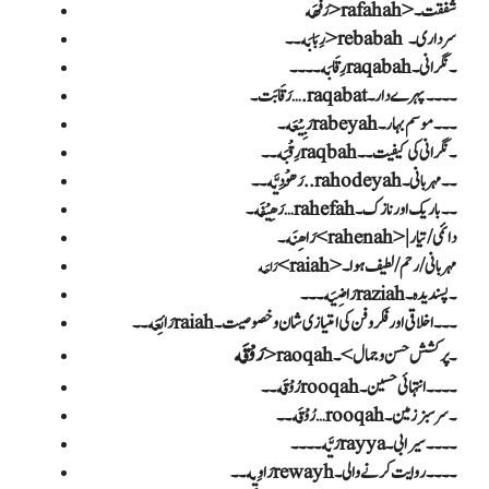
رَفَھَه>rafahah>شفقت۔
رِبَابَه۔۔>rebabah سرداری ۔
رِقَابَه۔۔۔۔raqabah۔نگرانی ۔
رَقَابَت۔….raqabat۔۔۔۔پہرے دار ۔
رَبِیْعَه۔rabeyah۔۔۔موسم بہار ۔
رِقْبَه۔۔raqbah۔نگرانی کی کیفیت ۔۔
رَھُوْدِیَّه۔۔..rahodeyah۔۔مہربانی ۔
رَھِیْفَه۔…rahefah۔۔باریک اور نازک ۔
<raiah>مہربانی/ رحم/ لطیف ہوا ۔
رَاحَه
رَاضِیَه۔۔۔raziah۔پسندیدہ ۔
رَائِعَه۔۔raiah۔۔۔اخلاقی اور فکروفن کی امتیازی شان و خصوصیت ۔
رَوْقَه
> raoqah۔پر کشش حسن و جمال >۔
رُوْقَه۔۔rooqah۔۔۔۔انتہائی حسین ۔
رُوْقَه۔۔…rooqah۔سرسبز زمین ۔
رَیَّه۔۔۔۔rayya۔۔۔۔سیرابی ۔
رَاوِیِه۔۔rewayh۔۔۔۔روایت کرنے والی ۔