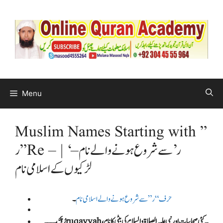
Menu
Muslim Names Starting with ”
ر ” Re – | ‘ر’ سے شروع ہونے والے نام –
لڑکیوں کے اسلامی نام
حرف “ر”سے شروع ہونے والے اسلامی نام
۔
رُقَیَّه۔۔۔ruqayyah۔کئی صحابیات اور نبی علیہ الصلاۃ و السلام کی بیٹی کا نام،