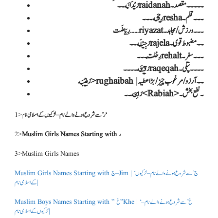
رَیْدَانَه۔۔raidanah۔۔۔۔۔مقصد ۔
رِیْشَه۔۔۔resha۔۔۔قلم ۔
رِیَاضَت……riyazat۔۔۔ورزش/ مجاہد ۔
رَجِیْلَه۔۔rajela۔۔مضبوط قوی ۔
رِحْلَت۔۔۔rehalt۔۔۔سفر ۔
رَقِیْقَه۔۔۔۔raqeqah۔۔۔۔پتلی ۔
رَابِحَه۔۔<Rabiah>۔نفع بخش ۔
1>
م
‘ر’ سے شروع ہونے والے نام – لڑکیوں کے اسلامی نا
2>
Muslim Girls Names Starting with ر
3>Muslim Girls Names
Muslim Girls Names Starting with ج – Jim | ‘ج’ سے شروع ہونے والے نام – لڑکیوں
کے اسلامی نام |
Muslim Boys Names Starting with ” خ ” Khe | ‘خ’ سے شروع ہونے والے نام –
لڑکیوں کے اسلامی نام |