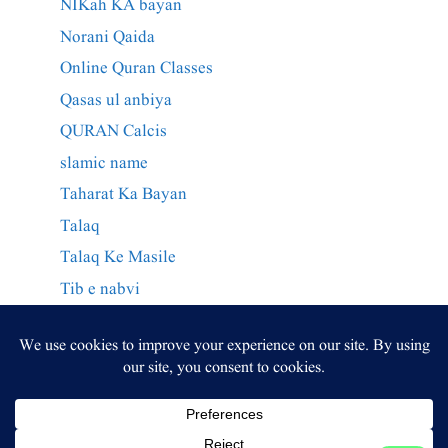
NIKah KA bayan
Norani Qaida
Online Quran Classes
Qasas ul anbiya
QURAN Calcis
slamic name
Taharat Ka Bayan
Talaq
Talaq Ke Masile
Tib e nabvi
Wazaif Qurani
وراثت کے احکام
وظائف