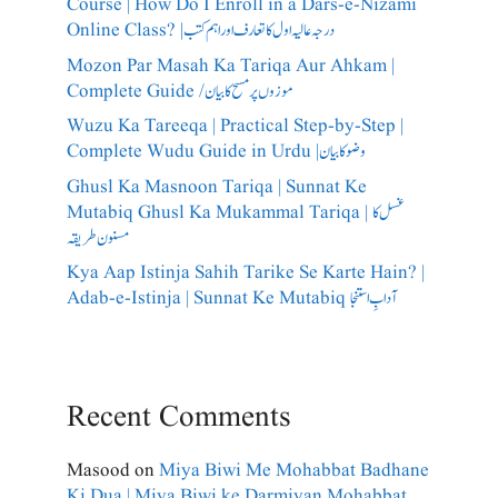
Course | How Do I Enroll in a Dars-e-Nizami
Online Class? |درجہ عالیہ اول کا تعارف اور اہم کتب
Mozon Par Masah Ka Tariqa Aur Ahkam |
Complete Guide /​موزوں پر مسح کا بیان
Wuzu Ka Tareeqa | Practical Step-by-Step |
Complete Wudu Guide in Urdu |وضو کا بیان
Ghusl Ka Masnoon Tariqa | Sunnat Ke
Mutabiq Ghusl Ka Mukammal Tariqa | غسل کا
مسنون طریقہ
Kya Aap Istinja Sahih Tarike Se Karte Hain? |
Adab-e-Istinja | Sunnat Ke Mutabiq آدابِ استنجا
Recent Comments
Masood
on
Miya Biwi Me Mohabbat Badhane
Ki Dua | Miya Biwi ke Darmiyan Mohabbat