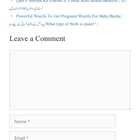
Qast e Shireen Ke Fawaid II Costus Root Health Benefits | قسط(
کست) یہ دونوں الفاظ مترادف ہیں
Powerful Wazifa To Get Pregnant/Wazifa For Baby/Bacha |
پیدائش کے وقت آسانی كے لیے دعا | What type of birth is easier? |
Leave a Comment