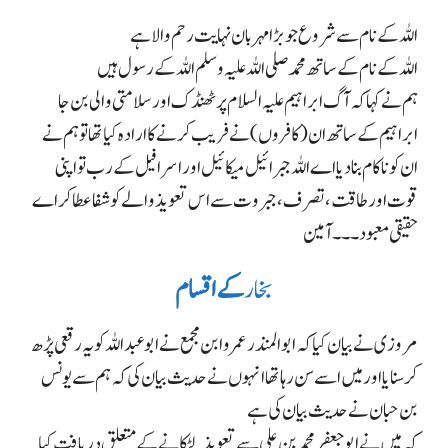
اللہ کے نام سے شروع جو بڑا مہربان نہایت رحم والا ہے
اللہ کے نام کے ساتھ محمد صلی اللہ علیہ وسلم اللہ کے رسول ہیں
ہم نے کہا کہ آگ ابراہیم علیہ السلام پر ٹھنڈک اور سلامتی والی بن جا
ابراہیم کے ساتھ ان (کافروں) نے فریب کرنے کا ارادہ کیا تھا تو ہم نے
ان کو ناکام بنا دیا
اے اللہ جبرائیل میکائیل اور اسرافیل کے رب تو اپنی
قوت اور طاقت، تصرف، جبروت سے اس تعویذ والے کو شفا عطا کر اے
حقیقی معبود ۔۔۔آمین
بخار
کے اقسام
مروزی نے بیان کیاکہ ابوالمنذر عمرو ابن مجمع نے ابو عبداللہ کو یہ رقعی پڑھ
کر سنایا اور میں اسے سن رہا تھا انہوں نے حدیث بیان کی کہ ہم سے یونس
بن حبان نے حدیث بیان کی ہے
کہ میں نے ابو جعفر محمد بن علی سے تعویذ لٹکانے کے متعلق دریافت کیا