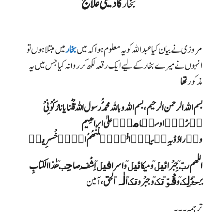
بخار
کا دیسی علاج
مروزی نے بیان کیا عبدالله کو یہ معلوم ہوا کہ میں
بخار
میں مبتلا ہوں تو
انہوں نے میرے بخار کے لیےایک رقعہ لکھ کر روانہ کیا جس میں یہ
مذکور
تھا
بسم الله الرحمن الرحیم،بسم الله وباللہ محمدُُ رسول اللہ قُلْنا یانارُکُوْنِیْ
بٙرْدٙٙا وسلٙا ماٙٙ علیٰ ابراھِیم
واٙرادُوْ بہِ کٙیدٙٙا فجٙعٙلنٰھُمُ الْاٙخْسرِینٙ
اللھم ربّٙ جِبْرائیلٙ و میکائیلٙ واسرافیلٙ اِشْفِ صاحِِبٙ ھٰذاالکتابِ
بحٙوْلِکٙ وقُوّٙتکٙ وجبْروتکٙ الٰہٙ الحق ،
آمین
ترجمہ۔ ۔۔