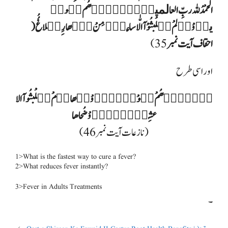
الْحمْدُللہ ربِّ العالمینٙ کٙاٙنّٙھُم یٙومٙ
یرٙوْنٙ لمْ یٙلْبثُوْآ الّٰا ساعةٙٙ مِنْ نّٙھارِِ بٙلاغُُ (
احقاف آیت نمبر
اور اسی طرح
کٙاٙنّٙھُمْ یٙوْمٙ یٙرٙوْنٙھا لٙمْ یٙلْبثُوآ الا
عشِیّٙةٙٙ اٙوْ ضُحاھا
( نازعات آیت نمبر 46)
1>What is the fastest way to cure a fever?
2>What reduces fever instantly?
3>Fever in Adults Treatments
۔