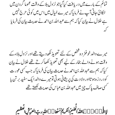
تمائم کے بارے میں دریافت کیا گیا جو نزول بلا کے وقت عموما گردن میں
لٹکائ جاتی آپ نے فرمایا کہ میرے خیال میں اس میں کوئی حرج نہیں
ہے
خلال نے بیان کیا کہ ہم سے عبدالله بن احمد نے حدیث بیان کی فرمایا
کہ
میرے والد خوفزدہ شخص کے لئے تعویذ لکھ دیتے تھے اور نزول بلاءکے
وقت ہونے والے بخار کے لیے بھی تعویذ لکھا کرتے تھے
خلال نے بیان
کیا کہ ہم سے عبداللہ بن احمد نے حدیث بیان کی فرمایا کہ جب کسی عورت
کو درد زہ ہوتا اور ولادت کی پریشانی ہوتی تو میرے والد ایک سفید برتن یا
کسی صاف پاک چیز میں عبداللہ بن عباس کی حدیث لکھتے تھے
لاالٰہٙ الّٙااللہُ الْحلیمُ الْکریمُ سُبْحانٙ اللهِ ربِّ الْعرْشِ الْعظیم