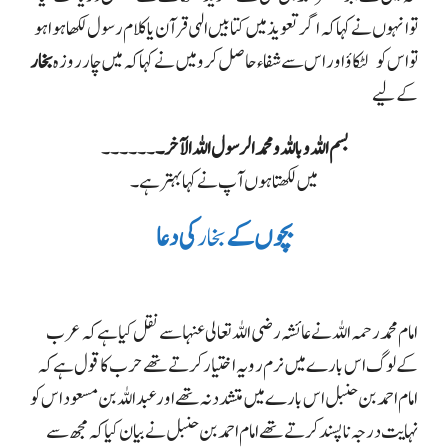
تو انہوں نے کہا کہ اگر تعویذ میں کتابیں الہی قرآن یا کلام رسول لکھا ہوا ہو
تو اس کو لٹکاؤ اور اس سے شفاء حاصل کرو
میں نے کہا کہ میں چار روزہ
بخار
کے لیے
بسم اللہ و باللہ و محمد الرسول اللہ الآخر۔
۔۔۔۔۔۔
میں لکھتا ہوں آپ نے کہا بہتر ہے ۔
بچوں کے
بخار
کی دعا
امام محمد رحمہ اللہ نے عائشہ رضی اللہ تعالی عنہاسے نقل کیا ہے کہ عرب
کے لوگ اس بارے میں نرم رویہ اختیار کرتے تھے
حرب کا قول ہے کہ
امام احمد بن حنبل اس بارے میں متشدد نہ تھے
اور عبداللہ بن مسعود اس کو
نہایت درجہ ناپسند کرتے تھے
امام احمد بن حنبل نے بیان کیا کہ مجھ سے