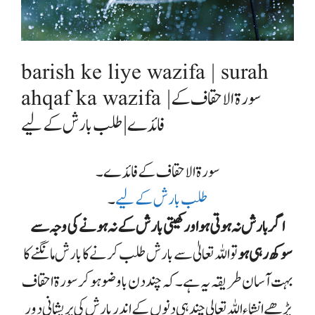
barish ke liye wazifa | surah
ahqaf ka wazifa |سورۃ الاحقاف کے
فائدے | طلب بارش کے لیے
سورۃ الاحقاف کے فائدے ۔
طلب بارش کے لیے
۔
اگر بارش نہ ہوتی ہو اور کھیتی بارش کے نہ ہونے کی وجہ سے
سوکھ رہی ہو
تو اللہ تعالیٰ سے بارش طلب کرنے کا بارش مانگنے کا
بہت آسان طریقہ یہ ہے ۔ کہ چند دن با وضو ہو کر سورۃ احقاف
پڑھے انشاء اللہ تعالی چند ہی دنوں کے اندر بارش کی پریشانی دور