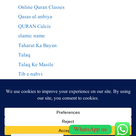
Online Quran Classes
Qasas ul anbiya
QURAN Calcis
slamic name
Taharat Ka Bayan
Talaq
Talaq Ke Masile
Tib e nabvi
Wazaif Qurani
وراثت کے احکام
وظائف
WhatsApp us
© 2026 Molana Masood Nqb
• Built with
GeneratePress