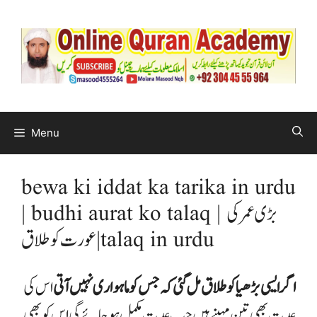
Menu
bewa ki iddat ka tarika in urdu
| budhi aurat ko talaq | بڑی عمرکی
عورت کو طلاق | talaq in urdu
اگر ایسی بڑھیا کو طلاق مل گئی کہ جس کو ماہواری نہیں آتی
اس کی
عدت بھی تین مہینے ہیں جب عدت مکمل ہو جائے گی اس کو بھی