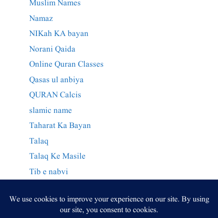
Muslim Names
Namaz
NIKah KA bayan
Norani Qaida
Online Quran Classes
Qasas ul anbiya
QURAN Calcis
slamic name
Taharat Ka Bayan
Talaq
Talaq Ke Masile
Tib e nabvi
Wazaif Qurani
وراثت کے احکام
وظائف