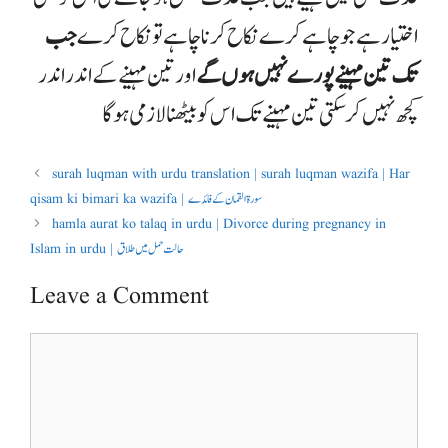
اختیار ہے جو چاہے کرے نکاح کرنا چاہے تو نکاح کرے
جب
تک تین مہینے پورے نہیں ہوں گے
اور تین مہینے کے اندر اندر
کچھ نہیں کر سکتی تین مہینے تک اس کو بیٹھنا لازمی ہوگا
surah luqman with urdu translation | surah luqman wazifa | Har
qisam ki bimari ka wazifa | سورۃ القمان کے فائدے
hamla aurat ko talaq in urdu | Divorce during pregnancy in
Islam in urdu | حالت حمل میں طلاق
Leave a Comment