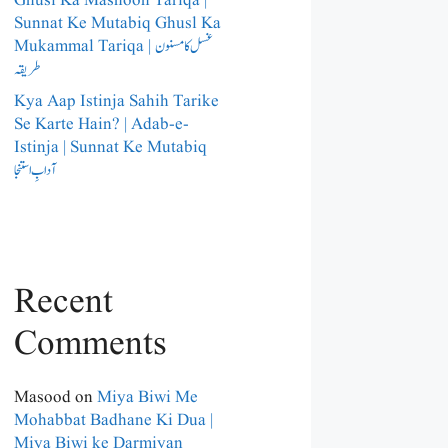
Ghusl Ka Masnoon Tariqa |
Sunnat Ke Mutabiq Ghusl Ka
Mukammal Tariqa | غسل کا مسنون
طریقہ
Kya Aap Istinja Sahih Tarike
Se Karte Hain? | Adab-e-
Istinja | Sunnat Ke Mutabiq
آدابِ استنجا
Recent
Comments
Masood
on
Miya Biwi Me
Mohabbat Badhane Ki Dua |
Miya Biwi ke Darmiyan