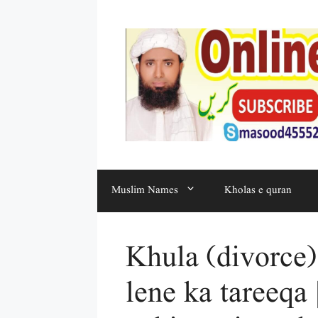
Muslim Names
Kholas e quran
Khula (divorce)
lene ka tareeqa 