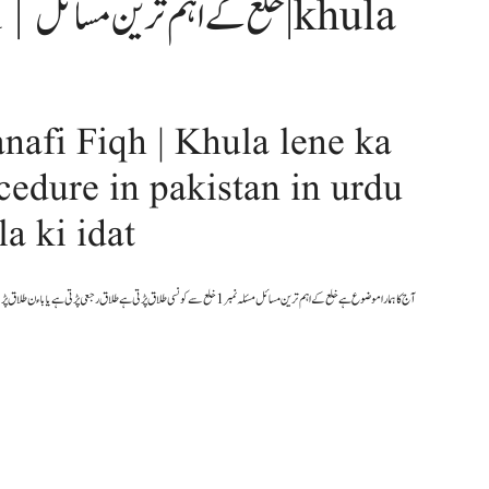
 khula
nafi Fiqh | Khula lene ka
cedure in pakistan in urdu
خلع کے اہم | khula ki idat
آج کا ہمارا موضوع ہے خلع کے اہم ترین مسائل مسئلہ نمبر 1 خلع سے کونسی طلاق پڑتی ہے طل