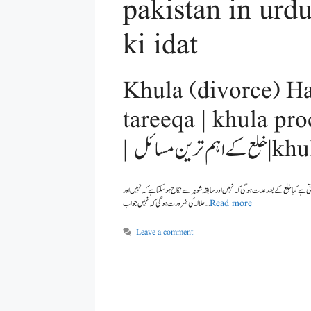
pakistan in urdu | خلع کے اہم ترین مسائل |
ki idat
Khula (divorce) Ha
tareeqa | khula pro
|  ترین مسائل
اق رجعی پڑتی ہے یا باءن طلاق پڑتی ہے کیا خلع کے بعد عدت ہوگی کہ نہیں اور سابقہ شوہر سے نکاح ہو سکتا ہے کہ نہیں اور
حلالہ کی ضرورت ہوگی کہ نہیں جواب …
Read more
Leave a comment