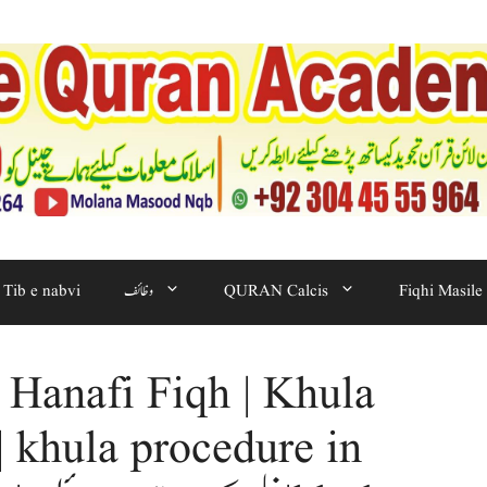
Tib e nabvi
وظائف
QURAN Calcis
Fiqhi Masile
 Hanafi Fiqh | Khula
| khula procedure in