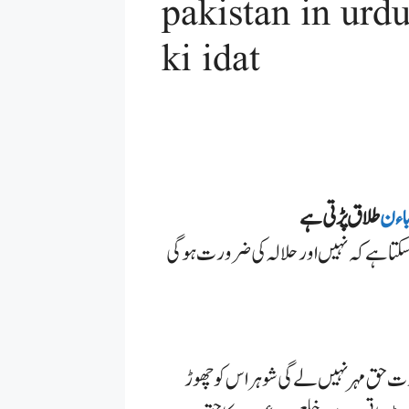
pakistan i | خلع کے اہم ترین مسائل | khula
ki idat
طلاق پڑتی ہے
سکتا ہے کہ نہیں اور حلالہ کی ضرورت ہوگی
ت حق مہر نہیں لے گی شوہر اس کو چھوڑ