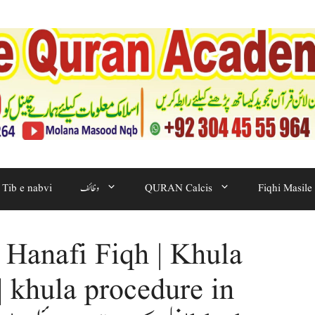
Fiqhi Masile
QURAN Calcis
وظائف
Tib e nabvi
 Hanafi Fiqh | Khula
| khula procedure in