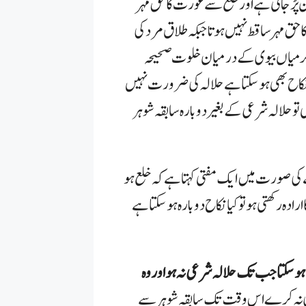
جاتی ہے اور خلع سے عورت کا حق مہر
حق مہر ساقط نہیں ہوتا جبکہ طلاق مرد کی
میاں بیوی کے درمیان خلوت صحیحہ
نکاح بھی ہو سکتا ہے حلالہ کی ضرورت نہیں
تو حلالہ شرعی کے بغیر دوبارہ سابقہ شوہر
کی صورت میں ایک مفتی کہتا ہے کہ خلع
ہو
رادہ رکھتی ہو تو کیا نکاح دوبارہ ہو سکتا ہے
 سکتا جب تک حلالہ شرعی نہ ہو اور وہ
ی نہ کرے اس وقت تک سابقہ شوہر سے