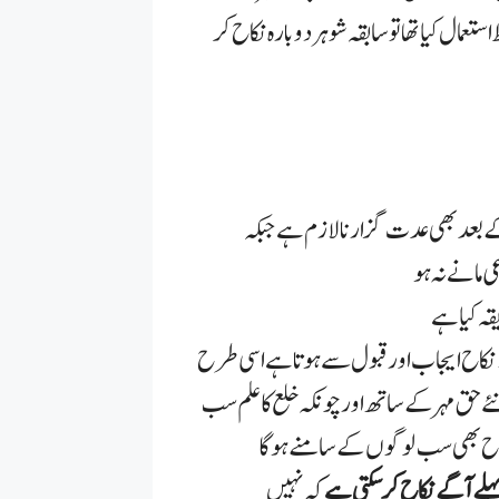
 استعمال کیا تھا تو سابقہ شوہر دوبارہ نکاح کر
بعد بھی عدت گزارنا لازم ہے جبکہ
 مانے نہ ہو
 نکاح ایجاب اور قبول سے ہوتا ہے اسی طرح
ئے حق مہر کے ساتھ اور چونکہ خلع کا علم سب
نکاح بھی سب لوگوں کے سامنے ہوگا
پہلے آگے نکاح کرسکتی ہے
کہ نہیں