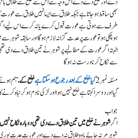
دے اور خلع دے دے اس وجہ سے اس سے خلع سے طلاق بائن پڑ 
بھی ساقط ہو جاتا ہے جبکہ طلاق سے ایسا نہیں طلاق سے عورت کا 
طرف سے ہوتی ہے عورت قبول کرے یا نہ کرے اس لیے اگر 
ہوچکی ہو تو عورت پر عدت گزانہ لازم ہوگا اور سابقہ شوہر سے 
البتہ اگر عورت کے مطالبے پر شوہر نے تین طلاق دے
دی تھی 
سے نکاح کرنا درست نہ ہوگا
مسئلہ نمبر 2
کیا خلع کے بعد رجوع ہو سکتا ہے
خلع کے م
بہم ہونے 
گیا اور دوسرا کہتا ہےخلع
نہیں ہوا اور لڑکی نادم ہوکر نباہ
کرنے کا ا
جواب
اگر
شوہر نے خلع میں تین طلاق دے دی تھی دوبارہ نکاح نہیں ہو
شوہر مر نہ جائے یا وہ طلاق نہ دے دے اور عورت عدت پور