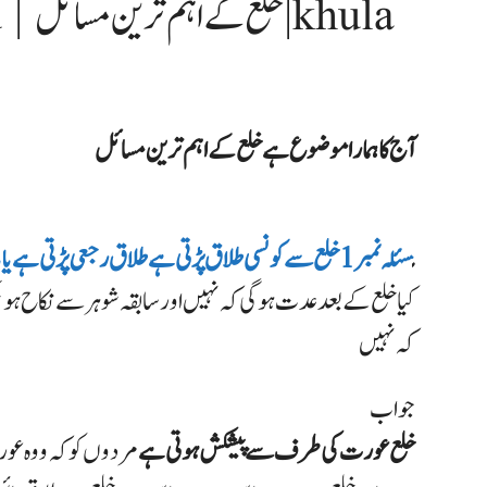
n urdu
آج کا ہمارا موضوع ہے خلع
کے اہم ترین مسائل
م
سئلہ نمبر 1 خلع سے کونسی طلاق پڑتی ہے طلاق رجعی پڑتی ہے یا باءن
کیا خلع کے بعد عدت ہوگی کہ نہیں اور سابقہ شوہر سے نکاح ہو 
کہ نہیں
جواب
خلع عورت کی طرف سے پیشکش ہوتی ہے
مردوں کو کہ ووہ عور