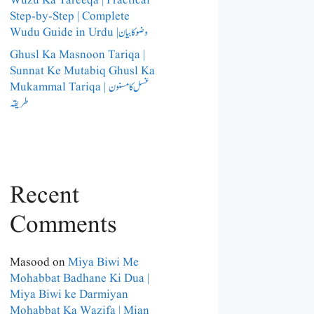
Wuzu Ka Tareeqa | Practical
Step-by-Step | Complete
Wudu Guide in Urdu |وضو کا بیان
Ghusl Ka Masnoon Tariqa |
Sunnat Ke Mutabiq Ghusl Ka
Mukammal Tariqa | غسل کا مسنون
طریقہ
Recent
Comments
Masood
on
Miya Biwi Me
Mohabbat Badhane Ki Dua |
Miya Biwi ke Darmiyan
Mohabbat Ka Wazifa | Mian