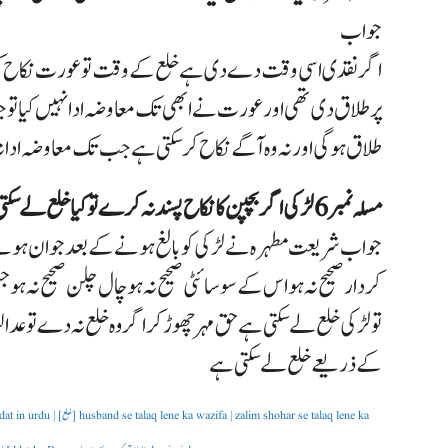
جواب
اگر نقدی اسی وقت دے دی ہے خلع کے وقت تو عورت نکاح کر س
پر طلاق دی تھی اور عورت نے ابھی تک معاوضہ ادا نہیں کیا تو
طلاق ہوگی اور نہ
وہ آگے نکاح کر سکتی ہے جب تک معاوضہ ادا
مسلہ نمبر 6 لڑکی اگر بچپن کا نکاح پسند نہ کرے تو کیا خلع لے سکتی ہے
جواب شریعت مطہرہ نے لڑکی کو بالغ ہونے کے بعد جوان ہونے 
کردار صحیح نہ ہو اس کے سوسائٹی صحیح نہ ہو چال چلن صحیح نہ ہو
تو لڑکی خلع لے سکتی ہے حق مہر چھوڑ کر اگر وہ خلع نہ دے ت
کے ذریعے خلع لے سکتی ہے
ki iddat ki muddat in urdu