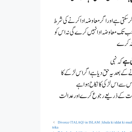
کتی ہے اور اگر معاوضہ ادا کرنے کی شرط
 جب تک معاوضہ ادا نہیں کرے گی نہ اس کو
 نہ کرے
کہ نہی
کے بعد یہ حق دیا ہے اگر اس لڑکے کا
 جس سے اس لڑکی کا نکاح ہوا ہے
و عدالت کے ذریعے رجوع کرے اور عدالت
Divorce (TALAQ) in ISLAM | khula  | [خلع] husband se talaq lene ka wazifa | zalim shohar se talaq lene ka
trika