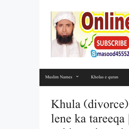
Muslim Names
Kholas e quran
Khula (divorce)
lene ka tareeqa 