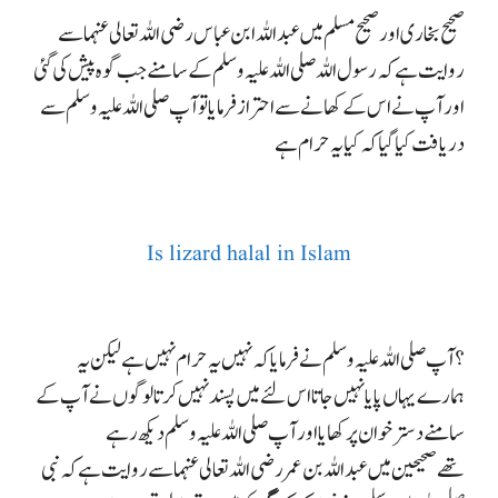
صحیح بخاری اور صحیح مسلم میں عبداللہ ابن عباس رضی اللہ تعالی عنہما سے
روایت ہے
کہ رسول اللہ صلی اللہ علیہ وسلم کے سامنے جب گوہ پیش کی گئی
اور آپ نے اس کے کھانے سے احتراز فرمایا تو آپ صلی اللہ علیہ وسلم سے
دریافت کیا گیا کہ کیا یہ حرام ہے
Is lizard halal in Islam
؟
آپ صلی اللہ علیہ وسلم نے فرمایا کہ نہیں یہ حرام نہیں ہے لیکن یہ
ہمارے یہاں پایا نہیں جاتا اس لئے میں پسند نہیں کرتا لوگوں نے آپ کے
سامنے دسترخوان پر کھایا اور آپ صلی اللہ علیہ وسلم دیکھ رہے
تھے
صحیحین میں عبداللہ بن عمر رضی اللہ تعالی عنہما سے روایت ہے کہ نبی