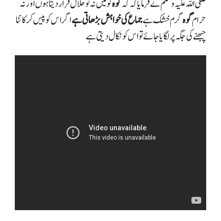
صلی اللہ علیہ وسلم نے فرمایا کہ
کہ
گوہ
کو میں نہ تو حلال قرار دیتا ہوں اور نہ
حرام
گوہ
گرم خشک ہے
جماع کی خواہش بڑھاتی ہے
اگر اس کو پیس کر کانٹا
چبھنے کی جگہ پر لگایا جائے تو اس کو نکال دیتی ہے