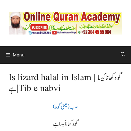
Menu
Is lizard halal in Islam | گوہ کھانا کیسا
ہے | Tib e nabvi
ضب (یعنی گوہ)
گوہ کھانا کیسا ہے