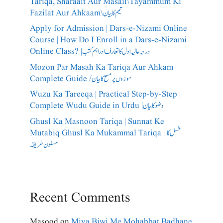
Tariqa, Sharaait Aur Masail\Tayammum Ki
Fazilat Aur Ahkaam\تیمم کا بیان
Apply for Admission | Dars-e-Nizami Online
Course | How Do I Enroll in a Dars-e-Nizami
Online Class? |درجہ عالیہ اول کا تعارف اور اہم کتب
Mozon Par Masah Ka Tariqa Aur Ahkam |
Complete Guide /​موزوں پر مسح کا بیان
Wuzu Ka Tareeqa | Practical Step-by-Step |
Complete Wudu Guide in Urdu |وضو کا بیان
Ghusl Ka Masnoon Tariqa | Sunnat Ke
Mutabiq Ghusl Ka Mukammal Tariqa | غسل کا
مسنون طریقہ
Recent Comments
Masood
on
Miya Biwi Me Mohabbat Badhane