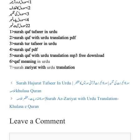
1>سورہ
ق
اردو ترجمہ
2>سورہ
ق
کا تعارف
3>سورہ
ق
کی تفسیر
4>سورہ
ق
پارہ نمبر
آیت نمبر
ق
سورہ
22
1>surah qaf tafseer in urdu
2>surah qaf with urdu translation pdf
3>surah tur tafseer in urdu
4>surah qaf pdf
5>surah qaf with urdu translation
mp3 free download
6>qaf meaning
in urdu
7>surah
zariyat with
urdu
translation
Surah Hujurat Tafseer In Urdu | سورۃ الحجرات کی تفسیر | سورۃ الحجرات قرآنی سورتوں کا مختصر
خلاصہ khulasa Quran
سورۃ الذاريات -مختصر خلاصہ | Surah Az-Zariyat with Urdu Translation-
Khulasa e Quran
Leave a Comment