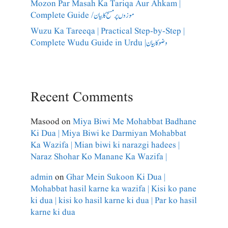
Mozon Par Masah Ka Tariqa Aur Ahkam |
Complete Guide /​موزوں پر مسح کا بیان
Wuzu Ka Tareeqa | Practical Step-by-Step |
Complete Wudu Guide in Urdu |وضو کا بیان
Recent Comments
Masood
on
Miya Biwi Me Mohabbat Badhane
Ki Dua | Miya Biwi ke Darmiyan Mohabbat
Ka Wazifa | Mian biwi ki narazgi hadees |
Naraz Shohar Ko Manane Ka Wazifa |
admin
on
Ghar Mein Sukoon Ki Dua |
Mohabbat hasil karne ka wazifa | Kisi ko pane
ki dua | kisi ko hasil karne ki dua | Par ko hasil
karne ki dua