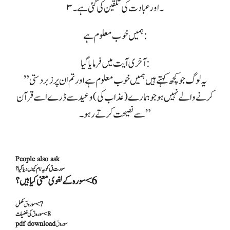
۳۔ اور عبادت کی تلقین کی گئی ہے۔
ہمیں خوب معلوم ہے:
آخری آیت میں فرمایا گیا:
” یہ لوگ جو کچھ کہتے ہیں ہمیں خوب معلوم ہے اور تم ان پر زبردستی
کرنے والے نہیں ہو جو ہمارے (عذاب کی) وعید سے ڈرے اسے قرآن
سے نصیحت کرتے رہو۔”
People also ask
سورت ق کو یہ نام کیوں دیا گیا؟
6>سورہ کے لغوی معنی کیا ہیں؟
7>سورہ
ق
مکمل
8>سورہ
ق
کی فضیلت
pdf download
ق
سورہ