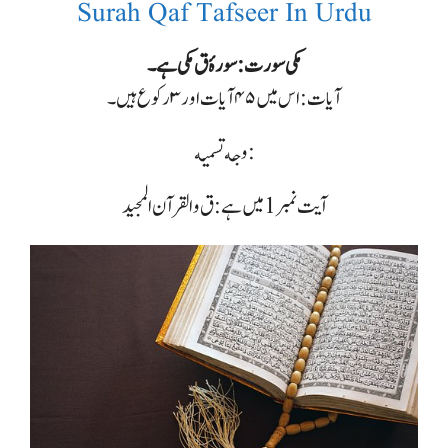
Surah Qaf Tafseer In Urdu
مکی سورت : سورۂ ق مکی ہے۔
آیات : اس میں ۴۵ آیات اور ۳ رکوع ہیں۔
وجه تسمیه :
آیت نمبر 1 میں ہے: ق والقرآن المجيد