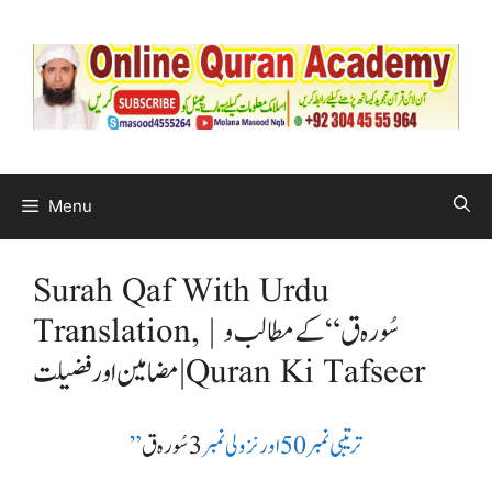
Menu
Surah Qaf With Urdu
Translation, | سُورہ ق “کے مطالب و
مضامین اور فضیلت | Quran Ki Tafseer
” ترتیبی نمبر 50 اور نزولی نمبر
3سُورہ ق