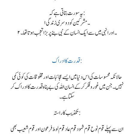
یہ سورت بتاتی ہے کہ:
۱۔ مشرکین کو دوسری زندگی
۲۔ اور انہی میں سے ایک انسان کے نبی بنے پر بڑا تعجب ہوتا تھا۔
قدرت کا ادراک :
حالانکہ محسوسات کی اس دنیا میں ایسے عجائبات اور مخلوقات کی کوئی کمی
نہیں۔ جن میں غور وفکر کر کے انسان اللہ کی بے پناہ قدرت کا ادراک کر
سکتا ہے۔
تکذیب کا راستہ :
ان سے پہلے قوم نوح قوم ثمود قوم عاد قوم لوط فرعون اور قوم شعیب بھی