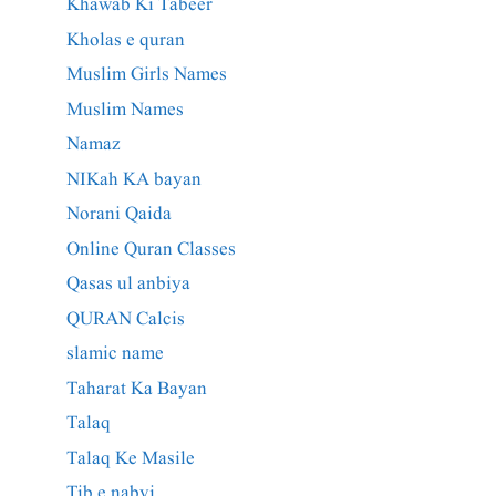
Khawab Ki Tabeer
Kholas e quran
Muslim Girls Names
Muslim Names
Namaz
NIKah KA bayan
Norani Qaida
Online Quran Classes
Qasas ul anbiya
QURAN Calcis
slamic name
Taharat Ka Bayan
Talaq
Talaq Ke Masile
Tib e nabvi