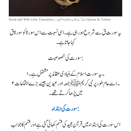
Surah Qaf With Urdu Translation, | سُورہ ق “کے مطالب و مضامین اور فضیلت | Quran Ki Tafseer
یہ سورت ق سے شروع ہو رہی ہے۔ اسی نسبت سے اس سورۃ کو سورۃ ق
کہا جاتا ہے۔
سورت کی خصوصیت:
۱۔ یہ سورت اسلام کے بنیادی عقائد پر مشتمل ہے۔
۲۔ اسے عام طور پر نبی کریم ﷺ جمعہ اور عیدین جیسے بڑے اجتماعات
میں پڑھا کرتے تھے۔
سورت کی ابتداء:
اس سورت کی ابتداء میں قرآن مجید کی قسم کھائی گئی ہے اور قسم کا جواب