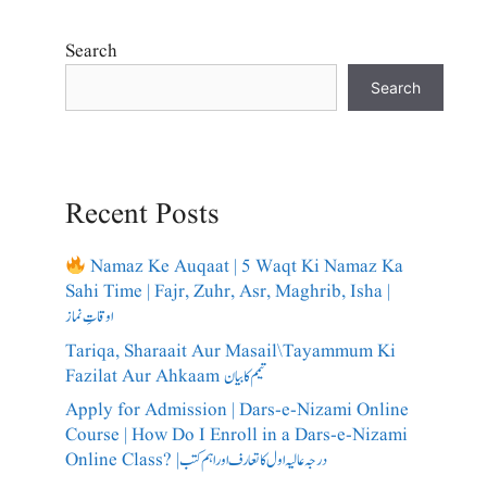
Search
Search
Recent Posts
Namaz Ke Auqaat | 5 Waqt Ki Namaz Ka
Sahi Time | Fajr, Zuhr, Asr, Maghrib, Isha |
اوقاتِ نماز
Tariqa, Sharaait Aur Masail\Tayammum Ki
Fazilat Aur Ahkaam تیمم کا بیان
Apply for Admission | Dars-e-Nizami Online
Course | How Do I Enroll in a Dars-e-Nizami
Online Class? |درجہ عالیہ اول کا تعارف اور اہم کتب