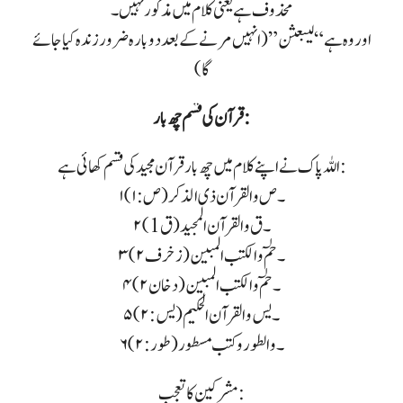
محذوف ہے یعنی کلام میں مذکور نہیں۔
اور وہ ہے “لیبعثن” (انہیں مرنے کے بعد دوبارہ ضرور زندہ کیا جائے
گا)
قرآن کی قسم چھ بار:
اللہ پاک نے اپنے کلام میں چھ بار قرآن مجید کی قسم کھائی ہے:
۱۔ ص والقرآن ذى الذكر (ص: ۱)
۲۔ ق والقرآن المجيد (ق 1)
۳۔ حٰمٓ والكتب المبين (زخرف ۲)
۴۔ حٰمٓ والكتب المبين (دخان ۲)
۵۔ يس والقرآن الحكيم (يس:۲)
۶۔ والطور وكتب مسطور (طور :۲)
مشرکین کا تعجب: