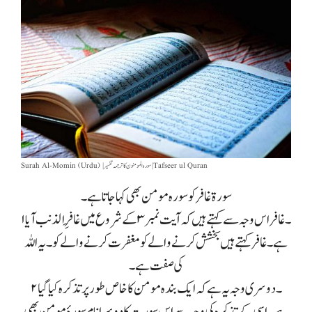
Surah Al-Momin (Urdu) |سورہ المومنون کا ترجمہ تفسیر | Tafseer ul Quran
سورة غافر کو سورہ مومن بھی کہا جاتا ہے۔
۱۔ غافر اس وجہ سے کہتے ہیں کہ آیت نمبر ۳ کے شروع میں غافِرِ الذنب آیا
ہے۔ غافر کہتے ہیں بخشش کرنے والے کو مغفرت کرنے والے کو۔ یہ اللہ
کی صفت ہے۔
۲۔ دوسری وجہ یہ ہے کہ ایک بندہ مومن کا خاص طور پر تذکرہ کیا گیا
ہے۔ اسی کے تذکرہ کی وجہ سے اس سورت کا دوسرا نام سورۂ مومن بھی