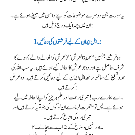
یہ سورت جن دوسرے موضوعات کو اپنے دامن میں سمیٹے ہوئے ہے۔
ان میں چند ایک درج ذیل ہیں:
1۔ اہل ایمان کے لیے فرشتوں کی دعائیں:
وہ فرشتے جنہیں “حملة العرش” ( عرش کو اٹھانے والے ) ہونے کا
شرف حاصل ہے اور وہ جو عرش کا احاطہ کیے ہوئے ہیں۔ یہ سب اللہ کی
حمد وتسبیح کے ساتھ ساتھ اہل ایمان کے لیے دعائیں کرتے ہیں۔ وہ عرض
کرتے ہیں:
۱۔ اے ہمارے رب! تیری رحمت اور علم ہر چیز کو اپنے احاطہ میں لیے
ہوئے ہے۔ پس تو مغفرت فرمادے ان لوگوں کی جو تو بہ کرتے ہیں اور
تیری راہ کی اتباع کرتے ہیں۔
۲۔ اور انہیں دوزخ کے عذاب سے بچالے۔