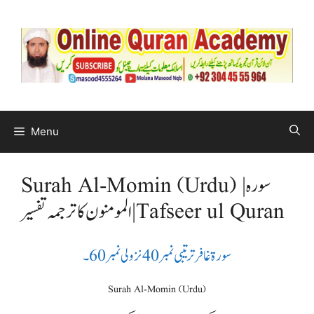
Menu
Surah Al-Momin (Urdu) |سورہ
المومنون کا ترجمہ تفسیر | Tafseer ul Quran
سورة غافر ترتیبی نمبر 40 نزولی نمبر 60۔
Surah Al-Momin (Urdu)