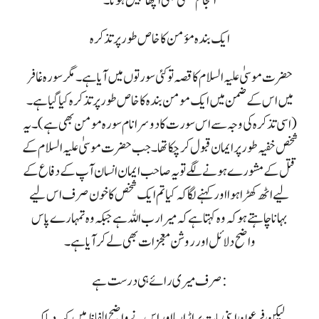
انجام کبھی بھی اچھا نہیں ہوتا۔
ایک بندہ مؤمن کا خاص طور پر تذکرہ
حضرت موسیٰ علیہ السلام کا قصہ تو کئی سورتوں میں آیا ہے۔ مگر سورہ غافر
میں اس کے ضمن میں ایک مومن بندہ کا خاص طور پر تذکرہ کیا گیا ہے۔
(اسی تذکرہ کی وجہ سے اس سورت کا دوسرا نام سورہ مومن بھی ہے)۔ یہ
شخص خفیہ طور پر ایمان قبول کر چکا تھا۔ جب حضرت موسیٰ علیہ السلام کے
قتل کے مشورے ہونے لگے تو یہ صاحب ایمان انسان آپ کے دفاع کے
لیے اٹھ کھڑا ہوا اور کہنے لگا کہ کیا تم ایک شخص کا خون صرف اس لیے
بہانا چاہتے ہو کہ وہ کہتا ہے کہ میرا رب اللہ ہے جبکہ وہ تمہارے پاس
واضح دلائل اور روشن معجزات بھی لے کر آیا ہے۔
صرف میری رائے ہی درست ہے:
لیکن فرعون اپنی بات پر اڑا رہا اور اس نے واضح الفاظ میں کہہ دیا کہ