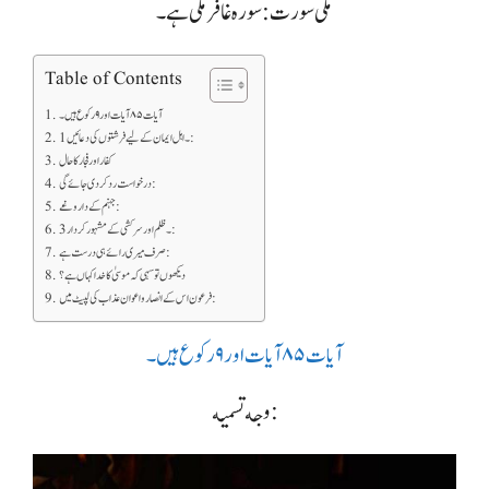
مکی سورت : سورہ غافر مکی ہے۔
Table of Contents
آیات ۸۵ آیات اور ۹ رکوع ہیں۔
1۔ اہل ایمان کے لیے فرشتوں کی دعائیں:
کفار اور فجار کا حال
درخواست رد کر دی جائے گی:
جہنم کے داروغے:
3۔ ظلم اور سرکشی کے مشہور کردار:
صرف میری رائے ہی درست ہے:
دیکھوں تو سہی کہ موسیٰ کا خدا کہاں ہے؟
فرعون اس کے انصار و اعوان عذاب کی لپیٹ میں:
آیات ۸۵ آیات اور ۹ رکوع ہیں۔
وجه تسمیه: