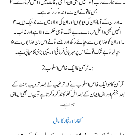
۳۔ اے ہمارے رب! تو انہیں بھی ان دائمی باغات میں داخل فرمادے۔
جن کا تو نے ان سے وعدہ کر رکھا ہے۔
۴۔ اور ان کے آباؤ ان کی بیویوں اور ان کی اولاد میں سے جو نیک ہیں۔
انہیں بھی داخل فرما دے۔ بے شک تو ہی حکمت والا ہے اور غالب۔
۵۔ اور ان کو عذابوں سے بچائے رکھ اور جسے تو نے اس دن عذابوں سے
بچالیا تو بے شک تو نے اس پر مہربانی فرمائی اور یہی بڑی کامیابی ہے۔
2۔ قرآن کا ایک خاص اسلوب :
قرآن کا جو ایک خاص اسلوب ہے کہ ترغیب کے بعد ترہیب جنت کے
بعد جہنم اور اہل ایمان کے بعد اہل کفر کا تذکرہ کرتا ہے تو یہاں بھی ایسا ہی
ہوا ہے۔
کفار اور فجار کا حال