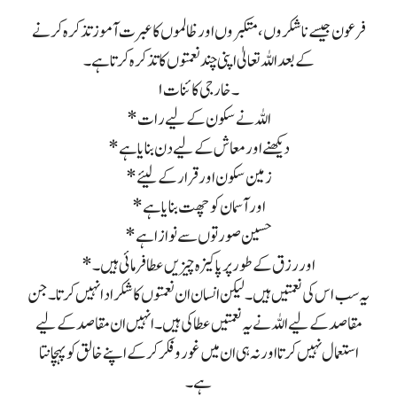
فرعون جیسے ناشکروں، متکبروں اور ظالموں کا عبرت آموز تذکرہ کرنے
کے بعد اللہ تعالیٰ اپنی چند نعمتوں کا تذکرہ کرتا ہے۔
۱۔ خارجی کائنات
*اللہ نے سکون کے لیے رات
*دیکھنے اور معاش کے لیے دن بنایا ہے
*زمین سکون اور قرار کے لیئے
* اور آسمان کو چھت بنایا ہے
*حسین صورتوں سے نوازا ہے
*اور رزق کے طور پر پاکیزہ چیزیں عطا فرمائی ہیں۔
یہ سب اس کی نعمتیں ہیں۔ لیکن انسان ان نعمتوں کا شکر ادا نہیں کرتا ۔ جن
مقاصد کے لیے اللہ نے یہ نعمتیں عطا کی ہیں۔ انہیں ان مقاصد کے لیے
استعمال نہیں کرتا اور نہ ہی ان میں غور و فکر کر کے اپنے خالق کو پہچانتا
ہے۔