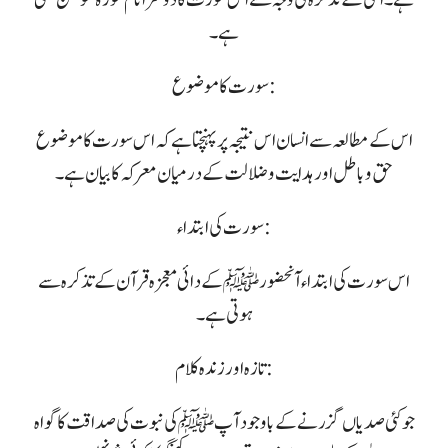
ہے۔
سورت کا موضوع :
اس کے مطالعہ سے انسان اس نتیجہ پر پہنچتا ہے کہ اس سورت کا موضوع
حق و باطل اور ہدایت و ضلالت کے درمیان معرکہ کا بیان ہے۔
سورت کی ابتداء:
اس سورت کی ابتداء آنحضور ﷺ کے دائی معجزہ قرآن کے تذکرہ سے
ہوتی ہے۔
تازہ اور زندہ کلام :
جو کئی صدیاں گزرنے کے باوجود آپ ﷺ کی نبوت کی صداقت کا گواہ