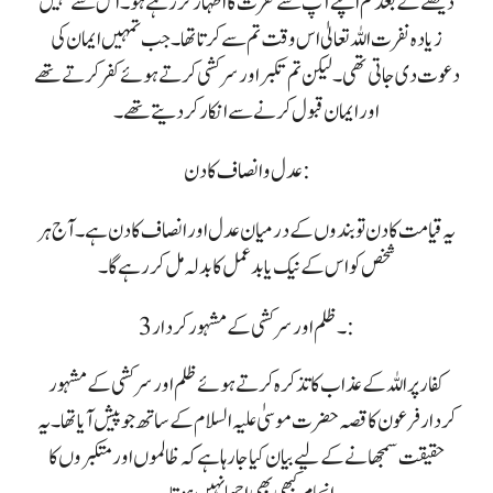
دیکھنے کے بعد تم اپنے آپ سے نفرت کا اظہار کر رہے ہو۔ اس سے کہیں
زیادہ نفرت اللہ تعالیٰ اس وقت تم سے کرتا تھا۔ جب تمہیں ایمان کی
دعوت دی جاتی تھی۔ لیکن تم تکبر اور سرکشی کرتے ہوئے کفر کرتے تھے
اور ایمان قبول کرنے سے انکار کر دیتے تھے۔
عدل و انصاف کا دن :
یہ قیامت کا دن تو بندوں کے درمیان عدل اور انصاف کا دن ہے۔ آج ہر
شخص کو اس کے نیک یا بدعمل کا بدلہ مل کر رہے گا۔
3۔ ظلم اور سرکشی کے مشہور کردار:
کفار پر اللہ کے عذاب کا تذکرہ کرتے ہوئے ظلم اور سرکشی کے مشہور
کردار فرعون کا قصہ حضرت موسیٰ علیہ السلام کے ساتھ جو پیش آیا تھا۔ یہ
حقیقت سمجھانے کے لیے بیان کیا جارہا ہے کہ ظالموں اور متکبروں کا