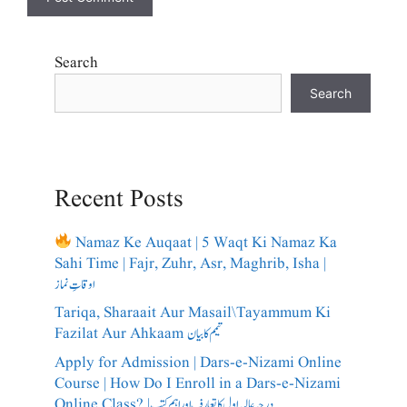
Search
Search
Recent Posts
Namaz Ke Auqaat | 5 Waqt Ki Namaz Ka
Sahi Time | Fajr, Zuhr, Asr, Maghrib, Isha |
اوقاتِ نماز
Tariqa, Sharaait Aur Masail\Tayammum Ki
Fazilat Aur Ahkaam تیمم کا بیان
Apply for Admission | Dars-e-Nizami Online
Course | How Do I Enroll in a Dars-e-Nizami
Online Class? |درجہ عالیہ اول کا تعارف اور اہم کتب