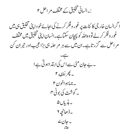
۲۔ انسانی تخلیق کے مختلف مراحل :
اگر انسان خارجی کائنات پر غور وفکر کرنے کی بجائے خود اپنی تخلیق ہی میں
غور وفکر کرلے تو وہ اللہ کو پہچان سکتا ہے۔ انسان اپنی تخلیق میں مختلف
مراحل سے گزرتا ہے۔ ان میں سے ہر مرحلہ ہی بڑا عجیب اور حیران کن
ہے۔
۱۔ بے جان مئی سے اس کی ابتدا ہوتی ہے
۲۔ پھر نطفه
۲۔ جما ہوا خون
۴۔ گوشت کی بوٹی
۵۔ ہڈیاں
۶۔ ڈھانچہ
۷۔ جان