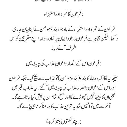
فرعون کا تمرد اور استہزاء:
فرعون کے تمرد اور استہزاء کے باوجود بندۂ مؤمن نے اپنا بیان جاری
رکھا۔ لیکن ظاہر ہے فرعون نہ خود ایمان پر آمادہ ہوا نہ اپنے مقربین کو اس
طرف آنے دیا۔
فرعون اس کے انصار و اعوان عذاب کی لپیٹ میں:
نتیجہ یہ نکلا کہ وہ اللہ کا بندہ (بندہ مومن) تو عذاب سے بچ گیا۔ جبکہ فرعون
اور اس کے اعوان و انصار عذاب کی لپیٹ میں آگئے ۔ یہ عذاب قبر میں
بھی ان کا پیچھا نہیں چھوڑے گا اور صبح و شام ان پر پیش کیا جاتا رہے گا۔
آخرت میں تو انہیں شدید ترین عذاب کا سامنا کرنا ہی پڑے گا۔
4۔ چند نعمتوں کا تذکرہ: