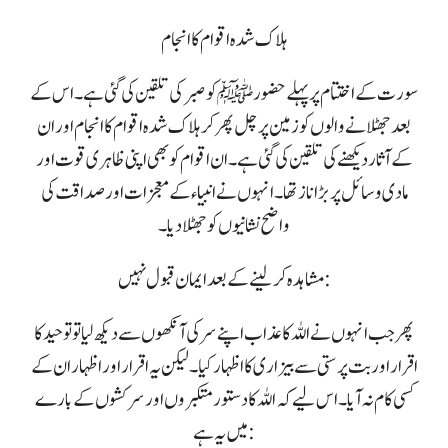
ہلاک شدہ اقوام کا انجام
سورت کے اختتام پر پہلے حضور ﷺ کو صبر کی تلقین کی گئی ہے۔ اس کے
بعد جھٹلانے والوں کو زمین پر چل پھر کر ہلاک شدہ اقوام کا انجام اور ان
کے آثار دیکھنے کی تلقین کی گئی ہے۔ ان اقوام کو بھی اپنی ظاہری قوت اور
مادی وسائل پر بڑا ناز تھا۔ انہوں نے انبیاء کے معجزات اور صداقت کی
واضح نشانیوں کو جھٹلا دیا۔
مشاہدہ کر لینے کے بعد ایمان قبول نہیں :
پھر جب انہوں نے اللہ کا عذاب اپنے سر کی آنکھوں سے دیکھ لیا تو توحید کا
اقرار اور بت پرستی سے بیزاری کا اظہار کیا۔ لیکن یہ اقرار اور اظہار ان کے
کسی کام نہ آیا۔ اس لیے کہ اللہ کا دستور متکبروں اور سرکشوں کے بارے
میں یہ ہے: