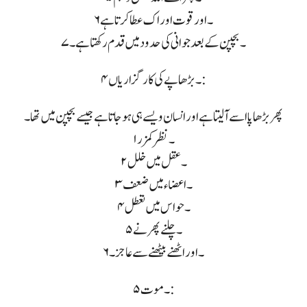
۶۔ اور قوت اور اک عطا کرتا ہے
۷۔ بچپن کے بعد جوانی کی حدود میں قدم رکھتا ہے۔
۴۔ بڑھاپے کی کارگزاریاں :
پھر بڑھاپا اسے آلیتا ہے اور انسان ویسے ہی ہو جاتا ہے جیسے بچپن میں تھا۔
۱۔ نظر کمزر
۲۔ عقل میں خلل
۳۔ اعضاء میں ضعف
۴۔ حواس میں تعطل
۵۔ چلنے پھرنے
۶۔ اور اٹھنے بیٹھنے سے عاجز ۔
۵۔ موت: