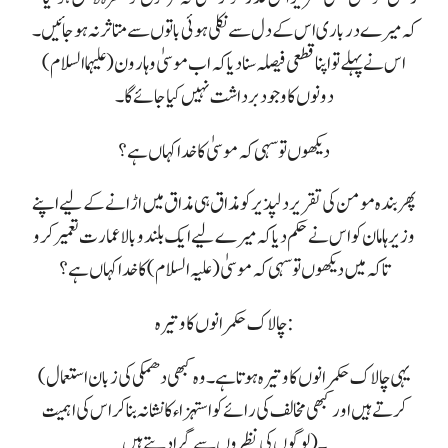
کہ میرے درباری اس کے دل سے نکلی ہوئی باتوں سے متاثر نہ ہو جائیں۔
اس نے پہلے تو اپنا قطعی فیصلہ سنا دیا کہ اب موسیٰ و ہارون (علیہماالسلام )
دونوں کا وجود برداشت نہیں کیا جائے گا۔
دیکھوں تو سہی کہ موسیٰ کا خدا کہاں ہے؟
پھر بندہ مومن کی تقریر دلپذیر کو مذاق ہی مذاق میں اڑانے کے لیے اپنے
وزیر ہامان کو اس نے حکم دیا کہ میرے لیے ایک بلند و بالا عمارت تعمیر کرو
تا کہ میں دیکھوں تو سہی کہ موسیٰ (علیہ السلام) کا خدا کہاں ہے؟
چالاک حکمرانوں کا وتیرہ :
(یہی چالاک حکمرانوں کا وتیرہ ہوتا ہے۔ وہ کبھی دھمکی کی زبان استعمال
کرتے ہیں اور کبھی مخالف کی رائے کو استہزاء کا نشانہ بنا کر اس کی اہمیت
لوگوں کی نظروں سے گرا دیتے ہیں)۔