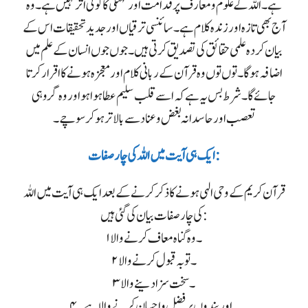
ہے۔ اللہ کے علوم و معارف پر قدامت اور کہنگی کا کوئی اثر نہیں ہے۔ وہ
آج بھی تازہ اور زندہ کلام ہے۔ سائنسی ترقیاں اور جدید تحقیقات اس کے
بیان کردہ علمی حقائق کی تصدیق کرتی ہیں۔ جوں جوں انسان کے علم میں
اضافہ ہوگا۔ توں توں وہ قرآن کے ربانی کلام اور معجزہ ہونے کا اقرار کرتا
جائے گا۔ شرط بس یہ ہے کہ اسے قلب سلیم عطا ہوا ہو اور وہ گروہی
تعصب اور حاسدانہ بغض و عناد سے بالا تر ہوکر سوچے۔
ایک ہی آیت میں اللہ کی چار صفات:
قرآن کریم کے وحی الہی ہونے کا ذکر کرنے کے بعد ایک ہی آیت میں اللہ
کی چار صفات بیان کی گئی ہیں:
۱۔ وہ گناہ معاف کرنے والا
۲۔ توبہ قبول کرنے والا
۳۔ سخت سزا دینے والا
۴۔ اور بندوں پر فضل و احسان کرنے والا ہے۔