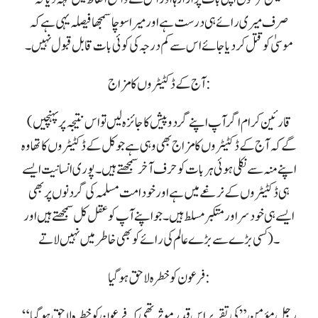
صرف میری رائے ہی درست ہے اور میرا سوچا سمجھا فیصلہ یہی ہے کہ
موسیٰ کو قتل کر دیا جائے اس سے کم درجہ کی کوئی بات قابل قبول نہیں۔
آج کے ڈکٹیٹروں کا مزاج:
( قارئین کرام اگر آپ اپنے گرد و پیش کا جائزہ لیں تو اس نتیجہ پر پہنچیں
گے کہ آج کے ڈکٹیٹروں کا مزاج بھی وہی ہے جو کل کے ڈکٹیٹروں کا تھا وہ
اپنے منہ سے نکلی ہوئی ہر بات کو حرف آخر سمجھتے ہیں۔ پوری انسانیت ایسے
ہی ڈکٹیٹروں کے نرغے میں ہے اور خود امت مسلمہ کی گردنوں پر بھی
ایسے ہی خود سر اور متکبر مسلط ہیں۔ جو اپنے آپ کو عقل کل سمجھتے ہیں اور
کسی بڑے سے بڑے عالم کی رائے کو بھی خاطر میں نہیں لاتے)۔
فرعون کو خطرہ لاحق ہو گیا:
“رجل مؤمن” کی تقریر اس قدر موثر تھی کہ فرعون کو خطرہ لاحق ہو گیا