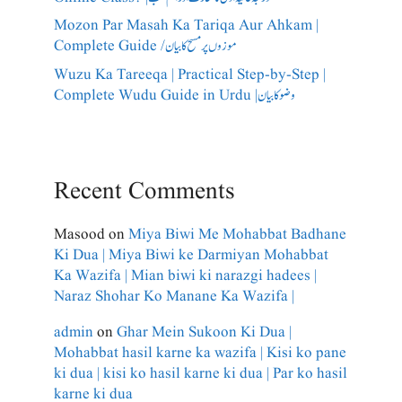
Mozon Par Masah Ka Tariqa Aur Ahkam |
Complete Guide /​موزوں پر مسح کا بیان
Wuzu Ka Tareeqa | Practical Step-by-Step |
Complete Wudu Guide in Urdu |وضو کا بیان
Recent Comments
Masood
on
Miya Biwi Me Mohabbat Badhane
Ki Dua | Miya Biwi ke Darmiyan Mohabbat
Ka Wazifa | Mian biwi ki narazgi hadees |
Naraz Shohar Ko Manane Ka Wazifa |
admin
on
Ghar Mein Sukoon Ki Dua |
Mohabbat hasil karne ka wazifa | Kisi ko pane
ki dua | kisi ko hasil karne ki dua | Par ko hasil
karne ki dua