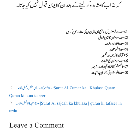
کہ عذاب کا مشاہدہ کرلینے کے بعد ان کا ایمان قبول نہیں کیا جاتا۔
1>سورت المؤمنون کی روشنی میں اہل ایمان کی صفات تحریر کریں
2>سورہ مومنون کا شان نزول
3>سورہ النور اردو ترجمہ
4>سورۃ المومنون
5>قرآن کا ترجمہ اور تفسیر
6>سورہ مومنون کی فضیلت
7>أفحسبتم أنما خلقناكم عبثا اردو ترجمہ
8>سورہ المومنون
کی آخری چار آیات
سورة الزمر کا اردو میں مختصر ، مکمل خلاصہ Surat Al Zumar ka | Khulasa Quran |
Quran ki asan tafseer
سورۃ السجدۃ کا مکمل خلاصہ | Surat Al sajdah ka khulasa | quran ki tafseer in
urdu
Leave a Comment