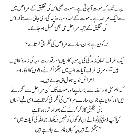
یہاں تک کہ موت آجاتی ہے۔ موت بھی اس کی تخلیق کے مراحل میں
سے ایک مرحلہ ہے۔ موت کے بعد دوبارہ زندگی دی جاتی ہے۔ تا کہ اس
کی تخلیق کے بقیہ مراحل سی بھی تحمیل ہو جائے۔
۶۔ کون ہے جو ان سارے مراحل کی نگرانی کرتا ہے:
ایک طرف انسانی زندگی کی یہ جو بہ کاریاں اور قدرت الہیہ کی زندہ نشانیاں
ہیں تو دوسری طرف آیات الہیہ میں جھگڑا کرنے والوں کا انکار اور
اعراض جو یہ بھول ہی جاتے ہیں۔
کہ ہم مٹی اور نطفہ سے بڑھاپے اور موت تک کن مراحل سے گزرتے
ہیں اور کون ہے جو ان سارے مراحل کی نگرانی کرتا ہے۔ اسی لیے انسان
کی تخلیق کا ذکر کرنے کے بعد ارشاد ہوتا ہے:
“کیا آپ (ﷺ) نے ان لوگوں کو نہیں دیکھا۔ جو اللہ کی آیات میں
جھگڑتے ہیں یہ کہاں پھرے جارہے ہیں۔”