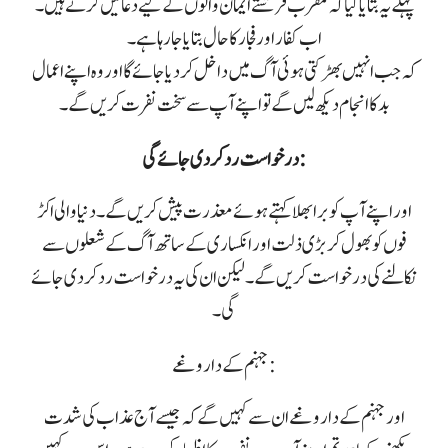
پہلے یہ بتایا گیا کہ مقرب فرشتے ایمان والوں کے لیے دعائیں کرتے ہیں۔
اب کفار اور فجار کا حال بتایا جا رہا ہے۔
کہ جب انہیں بھڑکتی ہوئی آگ میں داخل کر دیا جائے گا اور وہ اپنے اعمال
بد کا انجام دیکھ لیں گے تو اپنے آپ سے سخت نفرت کریں گے۔
درخواست رد کر دی جائے گی:
اور اپنے آپ کو برا بھلا کہتے ہوئے معذرت پیش کریں گے۔ دنیا والی اکڑ
فوں کو بھول کر بڑی ذلت اور انکساری کے ساتھ آگ کے شعلوں سے
نکالنے کی درخواست کریں گے۔ لیکن ان کی یہ درخواست رد کر دی جائے
گی۔
جہنم کے داروغے:
اور جہنم کے داروغے ان سے کہیں گے کہ جیسے آج عذاب کی شدت