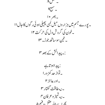
۸۔ عقل
۹۔ سمع
۱۰۔ بصر
۱۱۔ پورے جسم میں ہزاروں میل لمبی پھیلی ہوئی رگوں کا جال
۱۲۔ خون کی گردش دل کی حرکت
۱۳۔ تین سو ساتھ جوڑ ۔
۳۔ پیدائش کے بعد :
پیدا ہوتا ہے:
۱۔ تو از حد کمزور
۲۔ اور عاجز
۳۔ نه طاقت گفتار
۴۔ نه تمیز و عرفان
۵۔ پھر اسے اللہ عقل و فہم