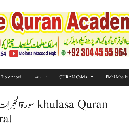
Fiqhi Masile
QURAN Calcis
وظائف
Tib e nabvi
سورۃ الحجرات قرآنی
rat