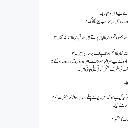
 کے لیے اس کو سجا دیا۔
ے اور اس میں ہر مناسب چیزاگائی۔
۳۔ ہم ہی پانی سے بھری ہوئی ہوائیں چلاتے ہیں اور ہم ہی آسمان سے بارش برساتے ہیں اور ہم ہی تم کو اس کا پانی پلاتے ہیں اور تم اس کا خزانہ نہیں
لہ تعالی کا حکم ہوتا ہے اسے برسا دیتی ہیں۔
۵۔ یہ ہوائیں ہی ہیں جو درخت کو بارآور کرتی ہیں۔ یہ وہی کام سر انجام دیتی ہیں جو نرحیوان مادہ کے لیے سر انجام دیتا ہے۔ ان ہواؤں میں نر اور مادہ کے
ت کی طرف منتقل کرتی چلی جاتی ہیں۔
 کیا گیا ہے جو کہ اس دنیا کے پہلے انسان ابوالبشر حضرت آدم
سامنے آیا۔