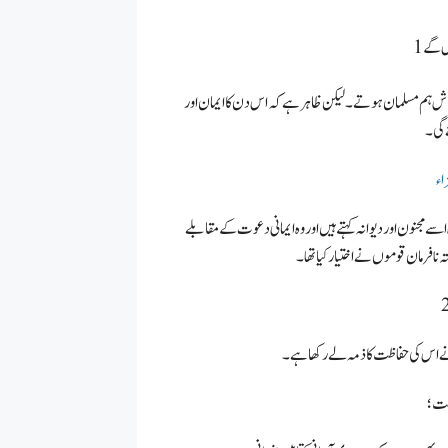
ش ہم مسلمان ہوتے۔ لیکن ظاہر ہے کہ اس دن کا ایمان اور
 گی۔
سے مجنون اور دیوانہ کہتے ہیں اور وہ ایمانی دعوت کے مقابلے
تہ نافرمان قوموں نے اختیار کیا تھا۔
نے اس کی حفاظت کا ذمہ لے رکھا ہے۔
اظت؛