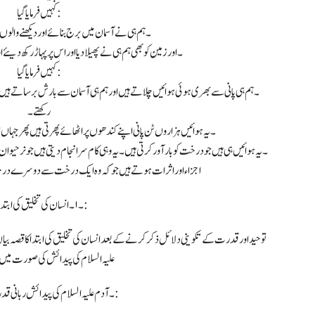
کہیں فرمایا گیا:
۱۔ ہم ہی نے آسمان میں برج بنائے اور دیکھنے والوں
۲۔ اور زمین کو بھی ہم ہی نے پھیلا دیا اور اس پر پہاڑ رکھ دیئ
کہیں فرمایا گیا:
رکھتے۔
۴۔ یہ ہوائیں ہزاروں ٹن پانی اپنے کندھوں پر اٹھائے پھرتی ہیں پھر جہاں ال
اجزاء اور اثرات ہوتے ہیں جو کہ وہ ایک درخت سے دوسرے درخ
4۔ ۱۔ انسان کی تخلیق کی ابتدا:
توحید اور قدرت کے تکوینی دلائل ذکر کرنے کے بعد انسان کی تخلیق کی ابتدا کا قصہ بیان
علیہ السلام کی پیدائش کی صورت میں 
۲۔ آدم علیہ السلام کی پیدائش ربانی قدرت کا مظہر: