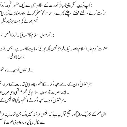
آپ کی پیدائش یقینا ربانی قدرت کے مظاہر میں سے ایک مظہر تھی۔ کیونکہ بے جان مٹی سے ایک شخصیت پیدا کر دینا جسے:
حرکت کرنے،،اٹھنے بیٹھنے،، چلنے پھرنے،، عناصر کو مسخر کرنے،، اور امکانات کی دنیا
حکیم ہونے کی بہت بڑی دلیل
۳۔ آدم علیہ السلام کا قصہ ایک فرد کا نہیں انسانیت کا قصہ ہے:
حضرت آدم علیہ السلام کا قصہ ایک فرد کا نہیں بلکہ پوری انسانیت کا قصہ ہے۔ جس وقت اللہ
روح پھونکی۔
۴۔ فرشتوں کو سجدے کا حکم:
فرشتوں کو ان کے سامنے سجدہ کرنے کا حکم دیا اور اپنی قدرت کے اسرارو حکمت کے عجائب ان پر کھولے تو ان تمام امور میں:
۱۔ جیسے حضرت آدم علیہ السلام کی تکریم تھی اسی طرح ان
۲۔ فرشتوں کو جب سجدہ کرنے کا حکم دیا گیا تو ابلیس ک
اہل علم کے نزدیک راجح اور صحیح قول یہ ہے کہ ابلیس فرشتہ نہیں بلکہ جن تھا۔ البتہ فر
سے نکال دیا گیا اور وہ ابدی لعنت کا م