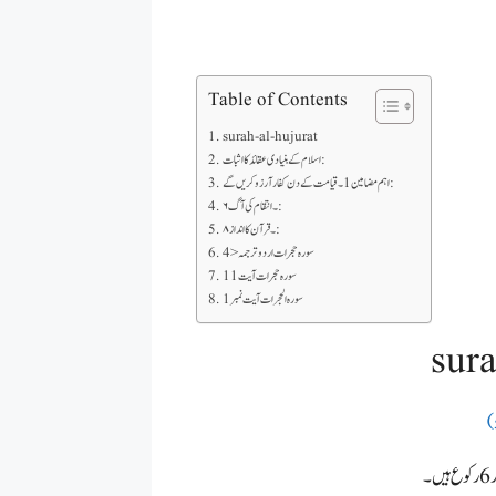
Table of Contents
surah-al-hujurat
اسلام کے بنیادی عقائد کا اثبات:
اہم مضامین 1۔ قیامت کے دن کفار آرزو کریں گے:
۶۔ انتقام کی آگ:
۸۔ قرآن کا انداز:
4>سورہ حجرات اردو ترجمہ
سورہ حجرات آیت 11
سورہ الحجرات آیت نمبر 1
sura
)