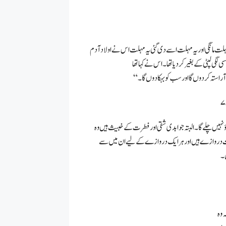
 مانگی اور یہ مہلت اسے دی گئی یہ مہلت اس نے اولاد آدم
آراستہ کر دوں گا اور سب کو بہکا دوں گا۔
داؤنہیں چلے گا۔ البتہ جوابدی شقی اور فطرت کے خبیث ہیں وہ
ات دروازے ہیں اور ہر ایک دروازے کے لیے ان میں سے
ں۔