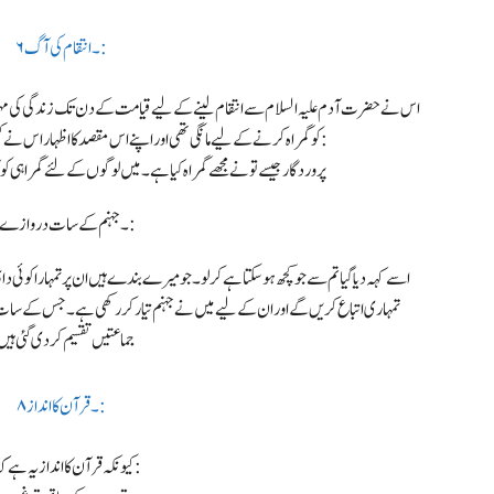
۶۔ انتقام کی آگ:
اس نے حضرت آدم علیہ السلام سے انتقام لینے کے لیے قیامت کے دن تک زندگی کی مہلت
کو گمراہ کرنے کے لیے مانگی تھی اور اپنے اس مقصد کا اظہار اس نے کسی لگی لپٹی کے بغیر کر دیا تھا۔ اس نے کہا تھا:
“پروردگار جیسے تو نے مجھے گمراہ کیاہے۔ میں لوگوں کے لئے گمراہی کو 
۷۔ جہنم کے سات دروازے:
اسے کہہ دیا گیا تم سے جو کچھ ہو سکتا ہے کرلو۔ جو میرے بندے ہیں ان پر تمہارا کوئی 
تمہاری اتباع کریں گے اور ان کے لیے میں نے جہنم تیار کر رکھی ہے۔ جس کے س
جماعتیں تقسیم کر دی گئی ہی
۸۔ قرآن کا انداز:
کیونکہ قرآن کا انداز یہ ہے کہ وہ: