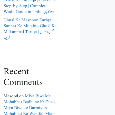
Wuzu Ka Tareeqa | Practical
Step-by-Step | Complete
Wudu Guide in Urdu |وضو کا بیان
Ghusl Ka Masnoon Tariqa |
Sunnat Ke Mutabiq Ghusl Ka
Mukammal Tariqa | غسل کا مسنون
طریقہ
Recent
Comments
Masood
on
Miya Biwi Me
Mohabbat Badhane Ki Dua |
Miya Biwi ke Darmiyan
Mohabbat Ka Wazifa | Mian