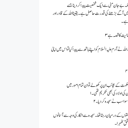
 میں آگے بڑھنے کی قدرت حاصل ہے۔ یقینا اللہ کے قادر اور
 ہے۔
 نے آدم علیہ السلام کو اپنے ہاتھ سے پیدا کیا تو اس میں اپنی
 کی اولاد کی بھی تکریم تھی۔
ے سوا سب نے سجدہ کر دیا۔
شتوں کے درمیان رہتا تھا۔ سجدہ سے انکار کی وجہ سے آسمانوں
ستحق ٹھہرا۔