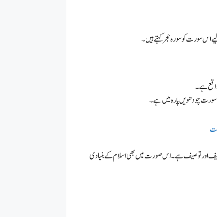
لیے اس سورت کو سورہ حجر کہتے ہیں۔
 واقع ہے۔
 سورت چودھویں پارہ میں ہے۔
ریف اور توصیف ہے۔ اس صورت میں بھی اسلام کے بنیادی