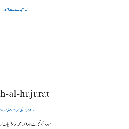
۔ سجدے سے انکار:
h-al-hujurat
سورۃ الحجر (ترتیبی نمبر 15 نزولی نمبر 54
سورہ حجر مکی ہے اور اس میں 99 آیات اور 6 رکوع ہیں۔