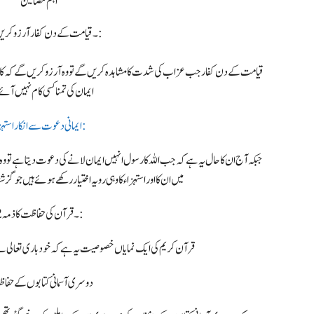
اہم مضامین
1۔ قیامت کے دن کفار آرزو کریں گے:
قیامت کے دن کفار جب عزاب کی شدت کا مشاہدہ کریں گے تو وہ آرزو کریں گے کہ کا
ایمان کی تمنا کسی کام نہیں آئے
ایمانی دعوت سے انکار استہزاء:
جبکہ آج ان کا حال یہ ہے کہ جب اللہ کا رسول انہیں ایمان لانے کی دعوت دیتا ہے تو وہ ا
میں ان کا اور استہزاء کا وہی رویہ اختیار رکھے ہوئے ہیں جو گزش
2۔ قرآن کی حفاظت کا ذمہ:
قرآن کریم کی ایک نمایاں خصوصیت یہ ہے کہ خود باری تعالی 
دوسری آسمانی کتابوں کے حف