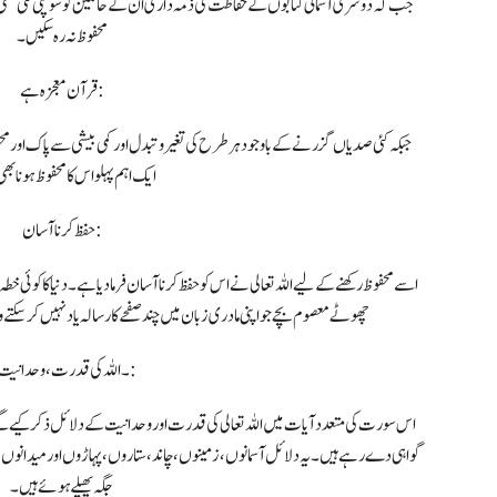
جب کہ دوسری آسمانی کتابوں کے حفاظت کی ذمہ داری ان کے حاملین کو سونپی گئی تھی
محفوظ نہ رہ سکیں۔
قرآن معجزہ ہے:
جبکہ کئی صدیاں گزرنے کے باوجود ہر طرح کی تغیروتبدل اور کمی بیشی سے پاک اور
ایک اہم پہلو اس کا محفوظ ہونا بھ
حفظ کرنا آسان:
اسے محفوظ رکھنے کے لیے اللہ تعالی نے اس کو حفظ کرنا آسان فرما دیا ہے۔ دنیا کا کوئ
چھوٹے معصوم بچے جو اپنی مادری زبان میں چند صفحے کا رسالہ یاد نہیں کر سکتے 
3۔ اللہ کی قدرت،وحدانیت:
اس سورت کی متعدد آیات میں اللہ تعالی کی قدرت اور وحدانیت کے دلائل ذکر کیے گئے 
گواہی دے رہے ہیں۔ یہ دلائل آسمانوں، زمینوں، چاند، ستاروں، پہاڑوں اور میدانوں
جگہ پھیلے ہوئے ہیں۔