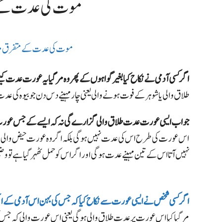
Urdu | موت کی عدت
موت کی عدت کے متفرق م
اگر کسی آدمی نے نکاح کیا بغیر گواہوں کے پھر وہ مر گیا یہ عورت عدت کی
طلاق والی یا شوہر کے فوت ہونے والی یعنی چار مہینے دس دن جو بیوہ کی ع
جواب ایسی عورت عدت طلاق والی گزارے گی نہ کہ ایسے کے جس عورت ک
اس عورت کی طرح اس کی عدت نہیں ہوگی بلکہ اگر وہ عورت حیض والی 
نہیں آتا اس کے تین مہینےعدت ہوگی اور اگر اس کو حمل ٹھہر گیا ہے تو 
اگر کسی شخص نے ایسی عورت سے نکاح کیا کہ جس کی بہن اس آدمی کے اب
مر گیا کیا اس عورت پر عدت طلاق والی ہوگی یعنی اس عورت والی کہ جس ک