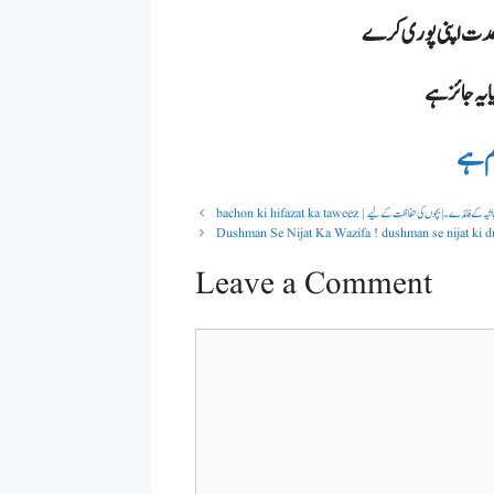
کر عدت اپنی پوری کرے
م ہے
bachon ki hifaz | سورۃ الجاثیہ کے فائدے ۔ |بچوں کی حفاظت کے لیے
Dushman Se Nijat Ka Wazifa ! dushman se nijat ki 
Leave a Comment