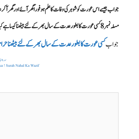
جواب جیسے اس عورت کو شوہر کی وفات کا علم ہو فورا گھر آئے اور گھر آ
مسلہ نمبر 8 کسی عورت کا بطور عدت کے سال بھر کے لئے بیٹھنا کیسا ہے کیا یہ جائز ہے
جواب
کسی عورت کا بطور عدت کے سال بھر کے لئے بیٹھنا حرا
at ka taweez
dua ! Surah Nahal Ka Wazif