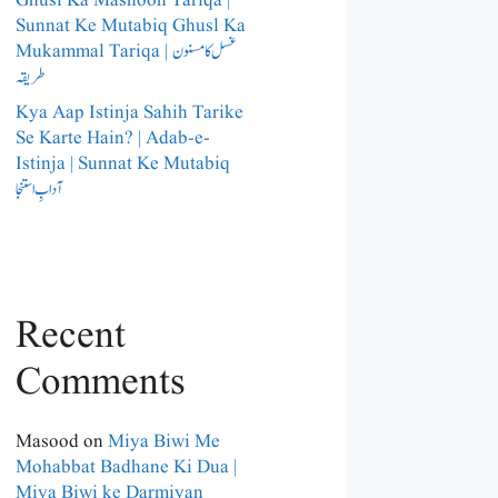
Ghusl Ka Masnoon Tariqa |
Sunnat Ke Mutabiq Ghusl Ka
Mukammal Tariqa | غسل کا مسنون
طریقہ
Kya Aap Istinja Sahih Tarike
Se Karte Hain? | Adab-e-
Istinja | Sunnat Ke Mutabiq
آدابِ استنجا
Recent
Comments
Masood
on
Miya Biwi Me
Mohabbat Badhane Ki Dua |
Miya Biwi ke Darmiyan