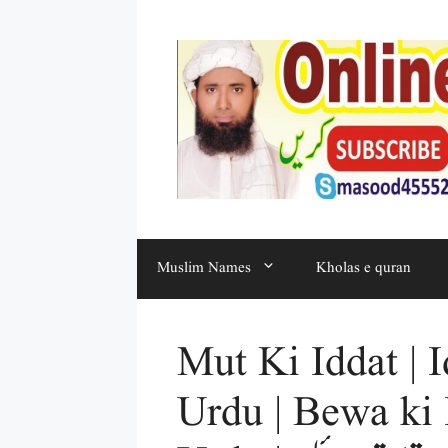
Muslim Names
Kholas e quran
Mut Ki Iddat | 
Urdu | Bewa ki 