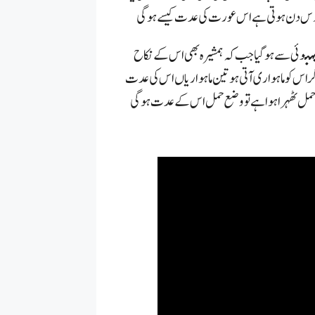
 دس دن ہوتی ہے اس عورت کی عدت کیسے ہوگی
ہن
وئی سے ہو گیا جب کہ ہمشیرہ بھی اس کے نکاح
ر اس کو ماہواری آتی ہو تین ماہواریاں اس کی عدت
کو حمل ٹھہرا ہوا ہے تو وضع حمل اس کے عدت ہوگی