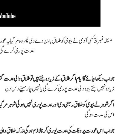
مسئلہ نمبر 3 کسی آدمی نے بیوی کو طلاق باءن دے دی پھر وہ مر گی
عدت پوری کرے گی
جواب
دیکھا جائے گا ایام اگر طلاق کے زیادہ بنتے ہیں تو طلاق والی عدت
زیادہ نہیں بنتے بیوہ والی عدت پوری کرے گی یا نہیں چار مہینے دس دن
اگر شوہر نے بیوی کو طلاق رجعی دی اور عدت پوری نہیں ہوئی شوہر مر گیا ت
اس کی عدت ہوگی
جواب اس عورت پر وفات کی عدت پوری کرنا لازم ہوگی نہ کہ طلاق وال