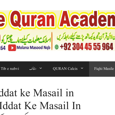
Fiqhi Masile
QURAN Calcis
وظائف
Tib e nabvi
Iddat ke Masail in
Iddat Ke Masail In