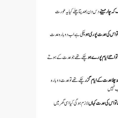
دس دن بعد پتا چلے کیا یہ عورت
ے تو اس کی عدت پوری ہو
چکی ہے اب دوبارہ عدت
چکے تھے جو عدت کے ہوتے
تہ چلا عدت کے ایام گزر
چکے تھے تو عدت دوبارہ
ب نہیں
لازم ہوگی کیا اسی گھر میں