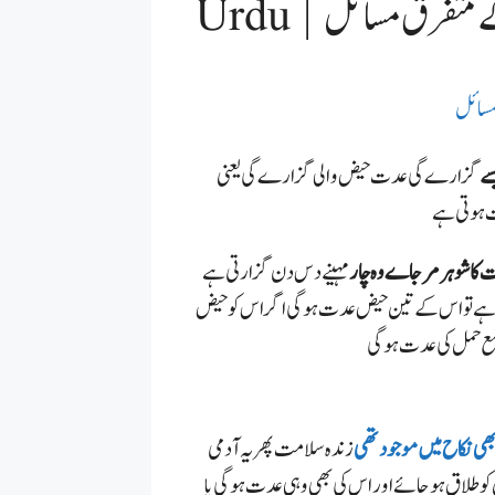
 کے متفرق مسائل
سائل
سے
گزارے گی عدت حیض والی گزارے گی یعنی
دت ہوتی ہے
ا شوہر مر جاے وہ چار
مہینے دس دن گزارتی ہے
ہے تو اس کے تین حیض عدت ہوگی اگر اس کو حیض
وضع حمل کی عدت ہوگی
ھی نکاح میں موجود تھی
زندہ سلامت پھر یہ آدمی
و طلاق ہو جائے اور اس کی بھی وہی عدت ہو گی یا