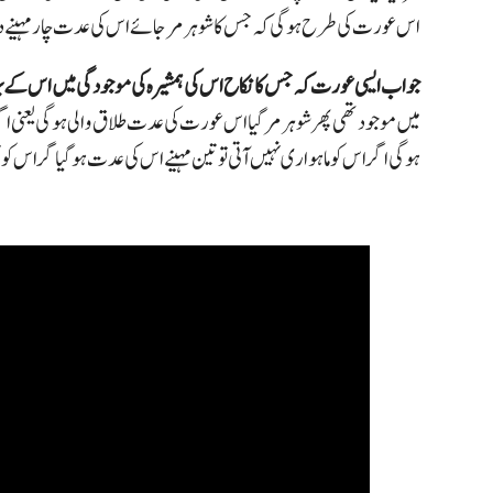
اس عورت کی طرح ہوگی کہ جس کا شوہر مر جائے اس کی عدت چار مہینے
جواب ایسی عورت کہ جس کا نکاح اس کی ہمشیرہ کی موجودگی میں اس کے ب
میں موجود تھی پھر شوہر مر گیا اس عورت کی عدت طلاق والی ہوگی یعنی اگ
ہوگی اگر اس کو ماہواری نہیں آتی تو تین مہینے اس کی عدت ہوگیاگر اس 