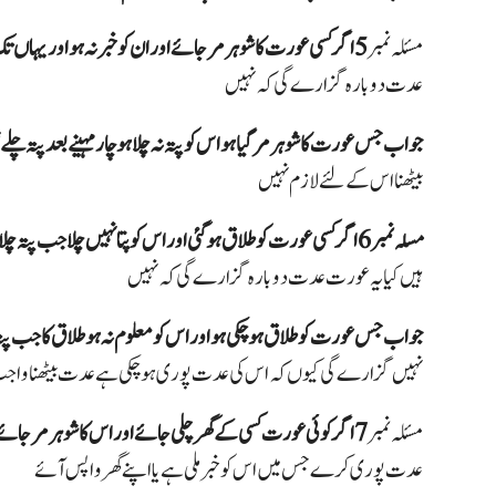
مسئلہ نمبر
عدت دوبارہ گزارے گی کہ نہیں
جواب جس عورت کا شوہر مر گیا ہو اس کو پتہ نہ چلا ہو چار مہینے بعد پتہ چل
بیٹھنا اس کے لئے لازم نہیں
مسلہ نمبر 6 اگر کسی عورت کو طلاق ہو گئی اور اس کو پتا نہیں چلا جب پتہ چلا تو اتنے ایام پورے ہو
ہیں کیا یہ عورت عدت دوبارہ گزارے گی کہ نہیں
جواب
جس عورت کو طلاق ہو چکی ہو اور اس کو معلوم نہ ہو طلاق کا جب پ
نہیں گزارے گی کیوں کہ اس کی عدت پوری ہو چکی ہےعدت بیٹھنا واج
مسئلہ نمبر
7 اگر کوئی عورت کسی کے گھر چلی جائے اور اس کا شوہر مر جائے تو اس کی عدت کہاں
عدت پوری کرے جس میں اس کو خبر ملی ہے یا اپنے گھر واپس آئے