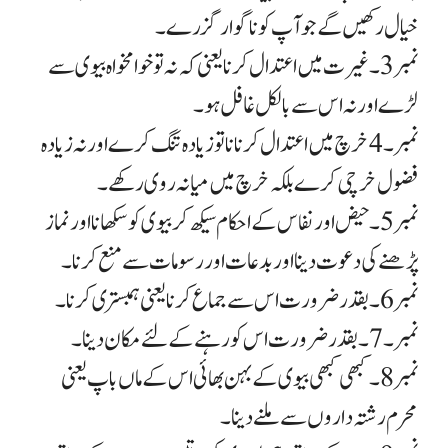
خیال رکھیں گے جو آپ کو ناگوار گزرے ۔
نمبر 3 ۔ غیرت میں اعتدال کرنا یعنی کہ نہ تو خوامخواہ بیوی سے
لڑے اور نہ اس سے بالکل غافل ہو ۔
نمبر۔ 4 خرچ میں اعتدال کرنا نا تو زیادہ تنگ کرے اور نہ زیادہ
فضول خرچی کرے بلکہ خرچ میں میانہ روی رکھے۔
نمبر 5 ۔ حیض اور نفاس کے احکام سیکھ کر بیوی کو سکھانا اور نماز
پڑھنے کی دعوت دینا اور بدعات اور رسومات سے منع کرنا ۔
نمبر6 ۔ بقدر ضرورت اس سے جماع کرنا یعنی ہمبستری کرنا ۔
نمبر۔7۔ بقدر ضرورت اس کو رہنے کے لئے مکان دینا ۔
نمبر 8 ۔ کبھی کبھی بیوی کے بہن بھائی اس کے ماں باپ یعنی
محرم رشتہ داروں سے ملنے دینا ۔