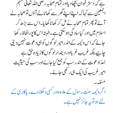
ہے کہ دستر خوان بچھا دیا اور تمام صحابہ رضی اللہ تعالیٰ عنہم
اجمعین سے کہا کہ اپنے اپنے گھر سے کھانا لے آؤں تو صحابہ لے
آئے تو پھر تمام صحابہ نے مل کر کھانا کھایا ۔ اس سے بڑھ کر
اسلام میں اور کیا سادگی ہو سکتی ہے ۔ البتہ اس کا پورا لحاظ رکھا
جائے کہ اس ولیمہ کے اندر امیر لوگوں کو ہی دعوت نہیں دینی
چاہیے بلکہ غریب غربا اور دیندار لوگوں کا زیادہ حق ہے
لہذا دعوت کے اندر سب کو جمع کیا جائے اور سب کی حیثیت
امیر غریب کی ایک ہی رکھی جائے ۔
مسئلہ ۔
اگر ولیمہ سنت رسول کے علاوہ اور کسی دکھلاو ے ریاکاری کے
لئے ہو تو یہ جائز نہیں ہے
۔