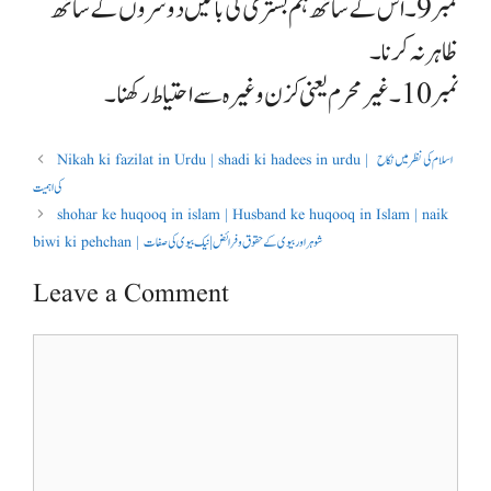
نمبر 9۔ اس کے ساتھ ہم بستری کی باتیں دوسروں کے ساتھ
ظاہر نہ کرنا ۔
نمبر 10 ۔غیر محرم یعنی کزن وغیرہ سے احتیاط رکھنا ۔
Nikah ki fazilat in Urdu | shadi ki hadees in urdu | اسلام کی نظر میں نکاح
کی اہمیت
shohar ke huqooq in islam | Husband ke huqooq in Islam | naik
biwi ki pehchan | شوہر اور بیوی کے حقوق و فرائض | نیک بیوی کی صفات
Leave a Comment