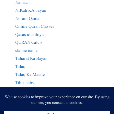
Namaz
NIKah KA bayan
Norani Qaida
Online Quran Classes
Qasas ul anbiya
QURAN Calcis
slamic name
Taharat Ka Bayan
Talaq
Talaq Ke Masile
Tib e nabvi
Wazaif Qurani
وراثت کے احکام
وظائف