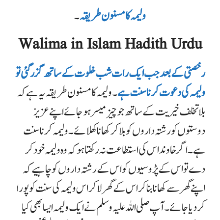
ولیمہ کا مسنون طریقہ
۔
Walima in Islam Hadith Urdu
رخصتی کے بعد جب ایک رات شب خلوت کے ساتھ گزر گئی تو
ولیمہ کی دعوت کرنا سنت ہے
۔ولیمہ کا مسنون طریقہ یہ ہے کہ
بلا تخلف خیریت کے ساتھ جو چیز میسر ہوجائے اپنے عزیز
دوستوں کو رشتہ داروں کو بلا کر کھانا کھلائے ۔ولیمہ کرنا سنت
ہے ۔ اگر خاوند اس کی استطاعت نہ رکھتا ہو کہ وہ ولیمہ خود کر
دے تو اس کے پڑوسیوں کو اس کے رشتہ داروں کو چاہیے کہ
اپنے گھر سے کھانا بنا کر اس کے گھر لا کر اس ولیمہ کی سنت کو پورا
کردیا جائے ۔ آپ صلی اللہ علیہ وسلم نے ایک ولیمہ ایسا بھی کیا