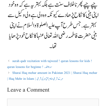
چپے چپے پھرنا خلاف سنت ہے بلکہ بہتر یہ ہے کہ وہ خود
اپنی بیٹی کا نکاح پڑھا دے کیونکہ وہ ولی ہے ولی وکیل سے
بہتر ہے .جس طرح آپ علیہ الصلوۃ والسلام نے اپنی
بیٹی حضرت فاطمہ رضی اللہ تعالی عنہا کا نکاح خود پڑھایا
تھا ۔
surah qadr recitation with tajweed ! quran lessons for kids !
quran lessons for beginne ! سورة القدر
Sharai Haq mehar amount in Pakistan 2021 | Sharai Haq mehar
| Haq Mehr in Islam | مہر کے شرعی احکام | حق مہر کی شرعی
Leave a Comment