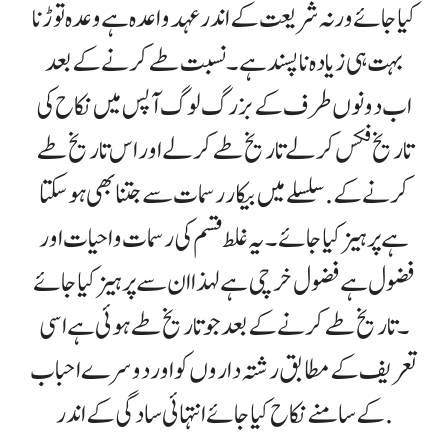
کیا جائے ورنہ شریعت کے اندر عہد واعدہ ہے وعدہ توڑنا
بہت ہی زیادہ ناپسند ہے ۔نسبت طے کرنے کے بعد
اب دونوں طرف کے بزرگ لوگ آپس میں نکاح کی
تاریخ فکس کر لے تاریخ طے کرلے اور اس تاریخ طے
کرنے کے .سلسلے میں بیکار رسمات سے جتنا بھی ہوسکتا
ہے پرہیز کیا جائے ۔یہ غلط قسم کی رسمات واحیات اور
فضول ہے فضول خرچی ہے لہذا ان سے پرہیز کیا جائے
۔تاریخ طے کرنے کے بعد جو تاریخ طے ہوئی ہے اسی
تعریف کے مطابق رشتہ داروں کو اور دوسرے احباب
کے سامنے نکاح کیا جائے انتہائی سادگی کے اندر .