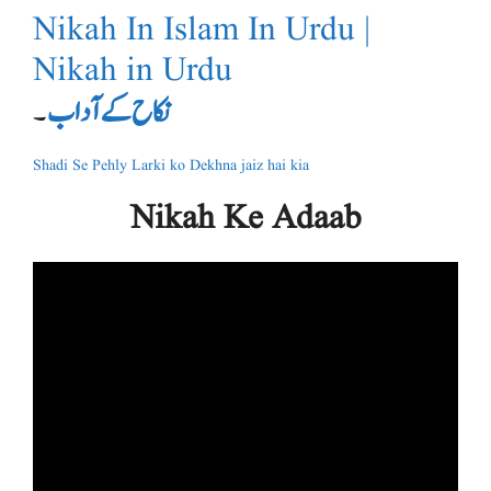
Nikah In Islam In Urdu |
Nikah in Urdu
نکاح کے آداب
۔
Shadi Se Pehly Larki ko Dekhna jaiz hai kia
Nikah Ke Adaab