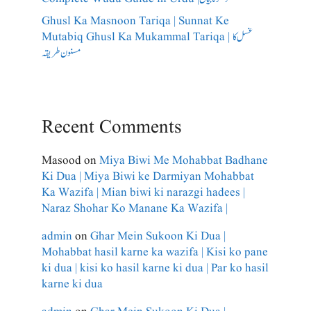
Ghusl Ka Masnoon Tariqa | Sunnat Ke
Mutabiq Ghusl Ka Mukammal Tariqa | غسل کا
مسنون طریقہ
Recent Comments
Masood
on
Miya Biwi Me Mohabbat Badhane
Ki Dua | Miya Biwi ke Darmiyan Mohabbat
Ka Wazifa | Mian biwi ki narazgi hadees |
Naraz Shohar Ko Manane Ka Wazifa |
admin
on
Ghar Mein Sukoon Ki Dua |
Mohabbat hasil karne ka wazifa | Kisi ko pane
ki dua | kisi ko hasil karne ki dua | Par ko hasil
karne ki dua