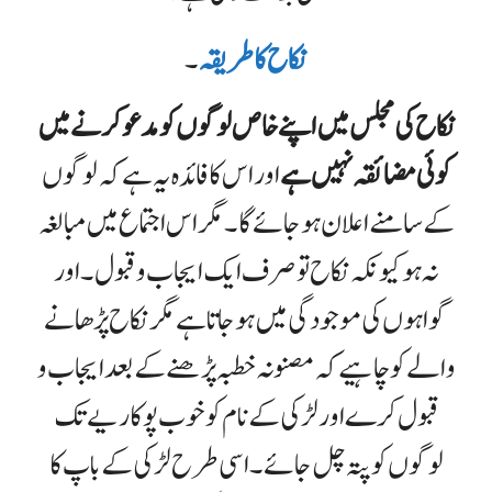
نکاح کا طریقہ
۔
نکاح کی مجلس میں اپنے خاص لوگوں کو مدعو کرنے میں
کوئی مضائقہ نہیں ہے
اور اس کا فائدہ یہ ہے کہ لوگوں
کے سامنے اعلان ہوجائے گا ۔مگر اس اجتماع میں مبالغہ
نہ ہو کیونکہ نکاح تو صرف ایک ایجاب و قبول ۔ اور
گواہوں کی موجودگی میں ہو جاتا ہے مگرنکاح پڑھانے
والے کو چاہیے کہ مصنونہ خطبہ پڑھنے کے بعد ایجاب و
قبول کرے اور لڑکی کے نام کو خوب پوکاریے تک
لوگوں کو پتہ چل جائے ۔اسی طرح لڑکی کے باپ کا