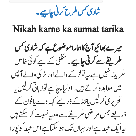
شادی کس طرح کرنی چاہیے ۔
Nikah karne ka sunnat tarika
میرے بھائیو آج کا ہمارا موضوع ہے کہ شادی کس
طریقے سے کرنی چاہیے
۔منگنی کے لیے کوئی خاص
طریقہ نہیں ہے یہ تو لڑکے والے اور لڑکی والے آپس
میں معاہدہ کرتے ہیں ۔اولیاء چاہے تو زبانی کر لیں یا
تحریری کر لیں یا خط کے ذریعے کہہ دے یا فون کے
ذریعے جس مرضی طریقے سے وہ یہ نسبت کر سکتے ہیں
یہ ایک عہد ہے اور جہاں تک ہو سکتا ہے اس عہد کو پورا