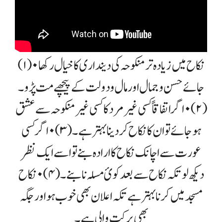
(۱) ۰ نکاح میں زیادہ تر منکوحہ کی دینداری کا خیال رکھا
جائے حسن و جمال اور مال و دولت کے پیچھے مت پڑو ۔
(۲) ۰ اگر اتفاقاً کسی غیر مرد کا کسی غیر منکوحہ سے عشق
ہو جائے تو ان کا نکاح کر دینا بہتر ہے ۔(۳) ۰ اگر کسی
عورت سے اچانک نکاح کا ارادہ بنے تو اسے ایک نظر
دیکھ لو تکہ نکاح سے بعد کوئ مسلہ نا بنے۔(۴)۰ نکاح
مسجد میں کرنا بہتر ہے تکہ اعلان بھی خوب ہو اور جگہ
بھی برکت والی ہے ۔