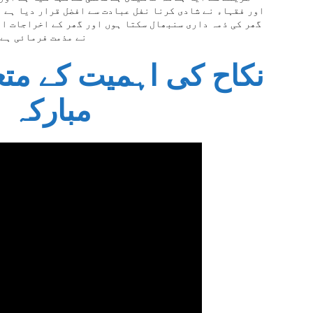
اور فقہاء نے شادی کرنا نفل عبادت سے افضل قرار دیا ہے ا
گھر کی ذمہ داری سنبھال سکتا ہوں اور گھر کے اخراجات اٹ
نے مذمت فرمائی ہے 
نکاح کی اہمیت کے متع
مبارکہ
۔