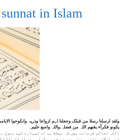
 sunnat in Islam
ولقد ارسلنا رسلا من قبلک وجعلنا لہم ازواجا وذریۃ وانکوحوا الایا
یکونو فکرأء یغنھم اللہ من فضلہ.واللہ واسع علیم۔
اللہ تعالی فرماتے ہیں کہ بیشک ہم نے تمہارے لیے رسول بھ
اور اولاد بنائی ہے تم میں سے جو بے گناہ ہوں ان کا نکاح ک