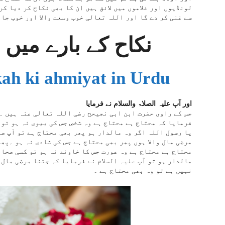
لونڈیوں اور غلاموں میں لائق ہیں ان کا بھی نکاح کر دیا ک
سے غنی کر دے گا اور اللہ تعالی خوب وسعت والا اور خوب جان
نکاح کے بارے میں 
ah ki ahmiyat in Urdu
اور آپ علیہ الصلاۃ والسلام نے فرمایا
جس کے راوی حضرت ابن ابی نجیحح رضی اللہ تعالی عنہ ہیں ۔
فرمایا کہ محتاج ہے محتاج ہے وہ شخص جس کی بیوی نہ ہو تو
یا رسول اللہ اگر وہ مالدار ہو پھر بھی محتاج ہے تو آپ ص
مرضی مال والا ہوں پھر بھی محتاج ہے جس کی شادی نہ ہو ۔پھ
محتاج ہے محتاج ہے وہ عورت جس کا خاوند نہ ہو تو کسی صحاب
مالدار ہو تو آپ علیہ السلام نے فرمایا کہ جتنا مرضی مال 
نہیں ہے تو وہ بھی محتاج ہے ۔