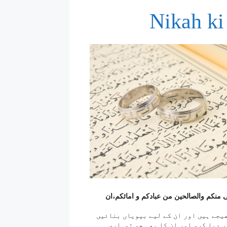
Nikah ki
می منکم والصالحین من عبادکم و امائکم،ان
یجے ہیں اور ان کے لیے بیویاں بنائیں
ر دیا کرو اور ان کا بھی جو تمہاری