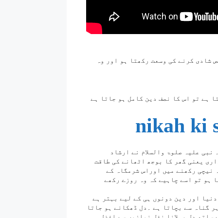
ص شادی کرنے کی وسعت رکھتا ہو اور وہ
ا ہے تو اس کا نصف دین کامل ہو جاتا ہے
nikah ki 
 نبی علیہ صلوۃ والسلام نے ارشاد
اری یعنی گھر کا بوجھ اٹھانے کی طاقت
 نیچی رکھنے میں اوراس شرمگاہ کے
ا ہو تو اسے چاہیے کہ وہ روزے رکھے
دنیا اور دین دونوں ہی کے لیے بہتر ہے
ہر گناہ سے بچاتا ہے ۔دل ڈھکانے ہو جاتا
 ساتھ دل بہلانا نفل نمازوں سے افضل ۔