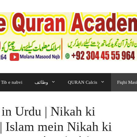
Fiqhi Masi
QURAN Calcis
وظائف
Tib e nabvi
 in Urdu | Nikah ki
 | Islam mein Nikah ki