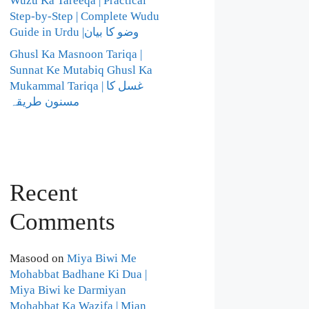
Wuzu Ka Tareeqa | Practical
Step-by-Step | Complete Wudu
Guide in Urdu |وضو کا بیان
Ghusl Ka Masnoon Tariqa |
Sunnat Ke Mutabiq Ghusl Ka
Mukammal Tariqa | غسل کا
مسنون طریقہ
Recent
Comments
Masood
on
Miya Biwi Me
Mohabbat Badhane Ki Dua |
Miya Biwi ke Darmiyan
Mohabbat Ka Wazifa | Mian