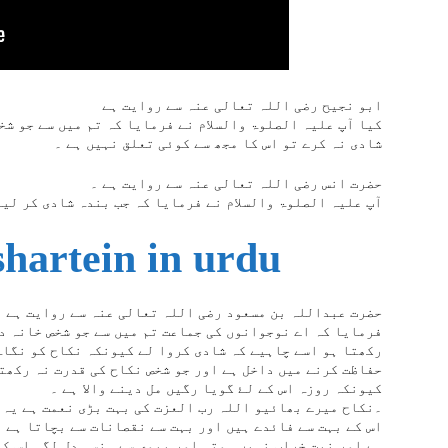
ابو نجیح رضی اللہ تعالی عنہ سے روایت ہے
کیا آپ علیہ الصلوۃ والسلام نے فرمایا کہ تم میں سے جو شخ
شادی نہ کرے تو اس کا مجھ سے کوئی تعلق نہیں ہے ۔
حضرت انس رضی اللہ تعالی عنہ سے روایت ہے ۔
آپ علیہ الصلوۃ والسلام نے فرمایا کہ جب بندہ شادی کر لیت
shartein in urdu
حضرت عبداللہ بن مسعود رضی اللہ تعالی عنہ سے روایت ہے ۔
فرمایا کہ اے نوجوانوں کی جماعت تم میں سے جو شخص خانہ د
رکھتا ہو اسے چاہیے کہ شادی کروا لے کیونکہ نکاح کو نگاہ
حفاظت کرنے میں داخل ہے اور جو شخص نکاح کی قدرت نہ رکھت
کیونکہ روزہ اس کے لۓ گویا رگیں مل دینے والا ہے ۔
۔نکاح میرے بھائیو اللہ رب العزت کی بہت بڑی نعمت ہے یہ 
اس کے بہت سے فائدے ہیں اور بہت سے نقصانات سے بچاتا ہے 
ہے اور نیت خراب نہیں ہوتی اور بیوی سے ہنسی دل لگی اس کے