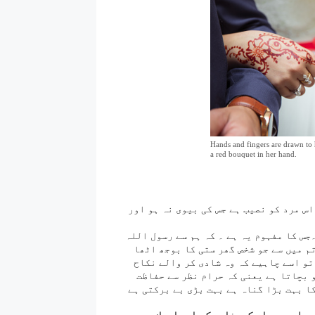
Hands and fingers are drawn to 
a red bouquet in her hand.
اس مرد کو نصیب ہے جس کی بیوی نہ ہو اور
جس کا مفہوم یہ ہے ۔ کہ ہم سے رسول اللہ
م میں سے جو شخص گھر ستی کا بوجھ اٹھا
تو اسے چاہیے کہ وہ شادی کر والے نکاح
 بچاتا ہے یعنی کہ حرام نظر سے حفاظت
ا بہت بڑا گناہ ہے بہت بڑی بے برکتی ہے