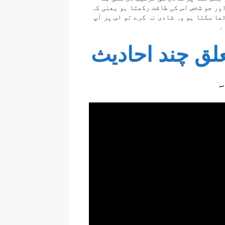
ور جو شخص اس کی طاقت رکھتا ہو یعنی کہ
ھا سکتا ہو وہ شادی نہ کرے تو اس پر آپ
۔
لق چند احادیث