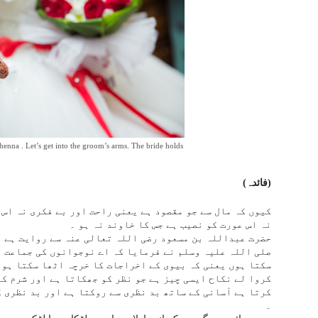
henna . Let’s get into the groom’s arms. The bride holds
(فائدہ)
کیوں کہ مال سے جو مقصود ہے یعنی راحت اور بے فکری نہ اس 
نہ اس عورت کو نصیب ہے جس کا خاوند نہ ہو ۔
حضرت عبداللہ بن مسعود رضی اللہ تعالی عنہ سے روایت ہے ۔
صلی اللہ علیہ وسلم نے فرمایا کہ اے نوجوانوں کی جماعت ت
سکتا ہوں یعنی کہ بیوی کے اخراجات کا خرچہ اٹھا سکتا ہو 
کروا لے نکاح ایسی چیز ہے جو نظر کو جھکاتا ہے اور شرم کو
کرتا ہے آسانی کے ساتھ بد نظری سے روکتا ہے اور بد نظری ک
۔