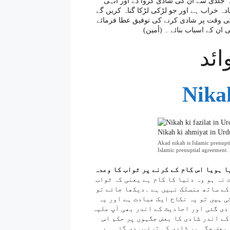
 وہ جلدی سے ان کی شادی کروا دے اور انہی
دہ خراب ہے اور جو لڑکی لڑکا گناہ کریں گے
 کی وقت پر شادی کرنے کی توفیق عطا فرمائے
ان کے اسباب بنائے ۔ (أمین)
ائد
Nika
Akad nikah is Islamic prenupt
Islamic prenuptial agreement.
ا ہویا اس کام کے کرنے پر ثواب کا وعدہ
 نہ ہو وہ دنیا کا کام ہے یعنی کہ ثواب
 کے ساتھ منسلک نہیں ہے ۔دیکھا جائے تو
ی ہیں تو یہ نکاح ایک عبادت ہے اور یہ
 دی گئی اور احادیث کے اندر بھی آپ علیہ
کے اندر شادی کا بعض جگہوں پر حکم اس
 بعض جگہ پر شادی کی ترغیب دی گئی ہے