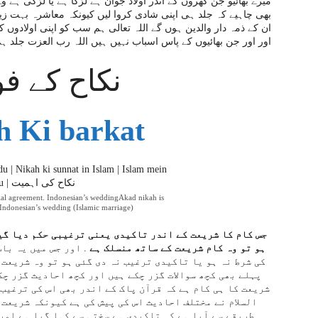
میرے بھائیو جن گھروں کے اندر اولاد جوان ہے لڑکا ہے یا لڑکی ہے
بھی چاہیے کہ جلد ہی اپنی شادی کروا لیں کیونکہ معاشرہ بہت زیا
ان کے ذمہ دار والدین ہوں گے اللہ تعالی ہم سب کو اپنی اولادوں
اور اور جن بھائیوں کے پاس اسباب نہیں ہیں اللہ رب العزت جلد ہی 
نکاح کے فو
h Ki barkat
ial agreement. Indonesian’s weddingAkad nikah is
 Indonesian’s wedding (Islamic marriage)
جس کام کا شریعت کے اندر تاکیدی یعنی ترغیبی حکم دیا گی
ہو تو وہ کام شریعت کے ساتھ منسلک ہے
. اور جس میں یہ بات
کی شرط نہ ہو یا تاکیدی ترغیب نہ دی گئی ہو تو وہ شریعت
پہلے بھی کچھ سوالات گزر چکے ہیں اور کچھ احادیث گزر چک
شریعت کا ہی کام ہے کہ قرآن پاک کے اندر بھی اس کی ترغیب
السلام نے مختلف احادیث اس کی پیش کی ہے کیونکہ شریعت 
طریقے سے آیا ہے کہ تاکیدی ہے سختی سے کہا گیا ہے اور