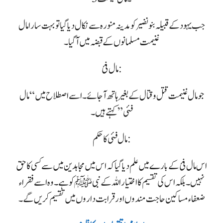
جب یہود کے قبیلہ بنو نضیر کو مدینہ منورہ سے نکال دیا گیا تو بہت سارا مال
غنیمت مسلمانوں کے قبضہ میں آگیا۔
مال فئ :
جو مال غنیمت قتل و قتال کے بغیر ہاتھ آجائے۔ اسے اصطلاح میں “مال
فئی” کہتے ہیں۔
مال فئی کا حکم:
اس مال فئ کے بارے میں علم دیا گیا کہ اس میں مجاہدین میں سے کسی کا حق
نہیں۔ بلکہ اس کی تقسیم کا اختیار اللہ کے نبی ﷺ کو ہے۔ وہ اسے فقراء
ضعفاء مساکین حاجت مندوں اور قرابت داروں میں تقسیم کریں گے۔