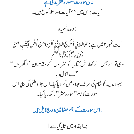
مدنی سورت : سورہ حشر مدنی ہے
۔
آیات : اس میں ۲۴ آیات اور ۳ رکوع ہیں۔
وجه تسمیه :
آیت نمبر ۲ میں ہے: هُوَ الَّذِي أَخْرَجَ الَّذِيْنَ كَفَرُوا مِنْ أَهْلِ الْكِتَبِ مِنْ
دِيَارِهِمْ لِاَوَّلِ الْحَشْرِ)
” وہی تو ہے جس نے کفار اہل کتاب کو حشر اول کے وقت ان کے گھروں
سے نکال دیا”
یہود مدینہ کو شام کی طرف جلا وطن کر دیا گیا۔ اس جلا وطنی کی بنا پر اس
سورت کا نام” سورہ حشر” رکھ دیا گیا۔
اس سورت کے اہم مضامین درج ذیل ہیں:
1۔ ابتداء میں بتایا گیا ہے: