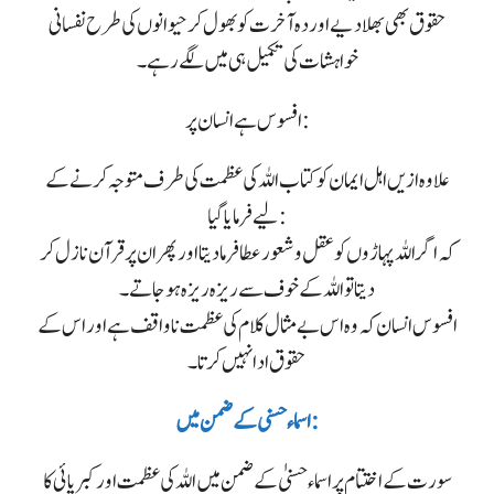
حقوق بھی بھلا دیے اور دہ آخرت کو بھول کر حیوانوں کی طرح نفسانی
خواہشات کی تکمیل ہی میں لگے رہے۔
افسوس ہے انسان پر :
علاوہ ازیں اہل ایمان کو کتاب اللہ کی عظمت کی طرف متوجہ کرنے کے
لیے فرمایا گیا:
کہ اگر اللہ پہاڑوں کو عقل و شعور عطا فرما دیتا اور پھر ان پر قرآن نازل کر
دیتا تو اللہ کے خوف سے ریزہ ریزہ ہو جاتے۔
افسوس انسان کہ وہ اس بے مثال کلام کی عظمت ناواقف ہے اور اس کے
حقوق ادا نہیں کرتا۔
اسماء حسنی کے ضمن میں :
سورت کے اختتام پر اسماء حسنیٰ کے ضمن میں اللہ کی عظمت اور کبریائی کا