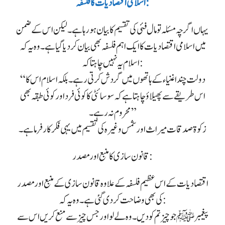
اسلامی اقتصادیات کا فلسفہ :
یہاں اگر چہ مسئلہ تو مال فئی کی تقسیم کا بیان ہو رہا ہے۔ لیکن اس کے ضمن
میں اسلامی اقتصادیات کا ایک اہم فلسفہ بھی بیان کر دیا گیا ہے۔ وہ یہ کہ
اسلام یہ نہیں چاہتا کہ:
“دولت چند اغنیاء کے ہاتھوں میں گردش کرتی رہے۔ بلکہ اسلام اس کا
اس طریقے سے پھیلاؤ چاہتا ہے کہ سوسائٹی کا کوئی فرد اور کوئی طبقہ بھی
محروم نہ رہے۔”
زکوۃ صدقات میراث اور شمس وغیرہ کی تقسیم میں یہی فکر کار فرما ہے۔
قانون سازی کا منبع اور مصدر :
اقتصادیات کے اس عظیم فلسفہ کے علاوہ قانون سازی کے منبع اور مصدر
کی بھی وضاحت کر دی گئی ہے۔ وہ یہ کہ:
پیغمبرﷺ جو چیز تم کو دیں۔ وہ لے لو اور جس چیز سے منع کریں اس سے