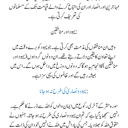
مہاجرین اور انصار اور ان کی اتباع کرنے والے قیامت تک کے مسلمانوں
کی تعریف کرتی ہے۔
یہود اور منافقین:
وہیں ان منافقوں کی مذمت بھی کرتی ہے۔ جو یہود کو برے وقت میں
اپنے تعاون کا یقین دلاتے رہتے تھے۔ ان دونوں گروہوں (یہود اور
منافقین) کا انجام یہ ہوگا کہ دونوں دوزخ میں داخل ہوں گے۔ اس میں
ہمیشہ رہیں گے اور ظالموں کی یہی سزا ہے۔
:
یہود و نصاریٰ کی طرح نہ ہو جانا
سورہ حشر کے آخری رکوع میں ایمان والوں کو اللہ سے ڈرنے کا حکم ہے۔
انہیں سمجھایا گیا ہے کہ تم ان یہود و نصاری کی طرح نہ ہو جاتا۔ جنہوں نے
حقوق اللہ کو بھلا دیا۔ جس کی پاداش میں اللہ نے انہیں خود ان کی ذات کے