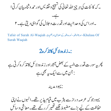
۱۔ کہ کائنات کی ہر چیز اللہ تعالیٰ کی تسبیح و تقدیس اور حمد و ثناء بیان کرتی
ہے۔
۲۔ اور اس کی وحدانیت اور قدرت و جلال کی گواہی دیتی ہے۔
Tafsir of Surah Al-Waqiah سورۃ الواقعہ -سُورہ واقعہ کے مضامین اور فضیلت-Khulasa Of
Surah Waqiah
2۔ زندہ دلائل کا تذکرہ:
پھر یہ سورت قدرت الہیہ کے بعض آثار اور زندہ دلائل کا تذکرہ کرتی ہے
جن میں سے ایک یہ بھی ہے:
یہود مدینہ :
یہود جو کہ عرصہ دراز سے یثرب میں قیام پذیر تھے۔ انہوں نے اپنی
حفاظت کے لیے بڑے مضبوط قلعے تعمیر کر رکھے تھے۔ معاشی وسائل