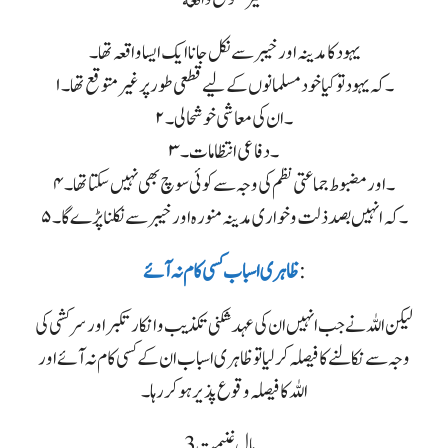
یہود کا مدینہ اور خیبر سے نکل جانا ایک ایسا واقعہ تھا۔
۱۔ کہ یہود تو کیا خود مسلمانوں کے لیے قطعی طور پر غیر متوقع تھا۔
۲۔ ان کی معاشی خوشحالی ۔
۳۔ دفاعی انتظامات۔
۴۔ اور مضبوط جماعتی نظم کی وجہ سے کوئی سوچ بھی نہیں سکتا تھا۔
۵۔ کہ انہیں بصد ذلت و خواری مدینہ منورہ اور خیبر سے نکلنا پڑے گا۔
:
ظاہری اسباب کسی کام نہ آئے
لیکن اللہ نے جب انہیں ان کی عہد شکنی تکذیب و انکار تکبر اور سرکشی کی
وجہ سے نکالنے کا فیصلہ کر لیا تو ظاہری اسباب ان کے کسی کام نہ آئے اور
اللہ کا فیصلہ وقوع پذیر ہو کر رہا۔
3۔ مال غنیمت