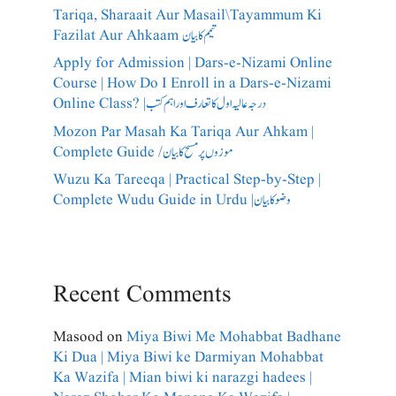
Tariqa, Sharaait Aur Masail\Tayammum Ki
Fazilat Aur Ahkaam تیمم کا بیان
Apply for Admission | Dars-e-Nizami Online
Course | How Do I Enroll in a Dars-e-Nizami
Online Class? |درجہ عالیہ اول کا تعارف اور اہم کتب
Mozon Par Masah Ka Tariqa Aur Ahkam |
Complete Guide /​موزوں پر مسح کا بیان
Wuzu Ka Tareeqa | Practical Step-by-Step |
Complete Wudu Guide in Urdu |وضو کا بیان
Recent Comments
Masood
on
Miya Biwi Me Mohabbat Badhane
Ki Dua | Miya Biwi ke Darmiyan Mohabbat
Ka Wazifa | Mian biwi ki narazgi hadees |