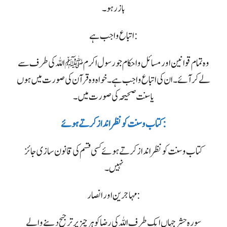
باز رہو۔
اتباع واجب ہے:
وہ تمام قوانین اور مسائل و احکام جو رسول اکرم ﷺ اللہ کی طرف سے
لے کر آئے۔ ان کی اتباع واجب ہے۔ خواہ وہ قرآن کی صورت میں ہوں
یا سنت صحیحہ کی صورت میں۔
کتاب وسنت کو نظر انداز کرتے ہوئے:
کتاب و سنت کو نظر انداز کرتے ہوئے کسی قسم کی قانون سازی جائز
نہیں۔
مہاجرین اور انصار :
سورہ حشر جہاں ایک طرف اللہ کی رضا کو ہر چیز پر ترجیح دینے والے