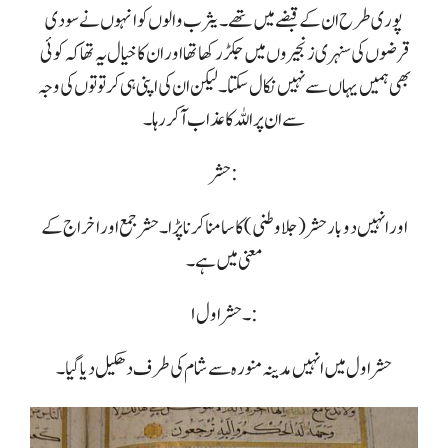
پوری طرح ان کے قبضے میں تھے۔ یثرب والوں کو انہوں نے سودی
قرضوں کی سنہری زنجیروں میں جکڑ رکھا تھا اور ان کا خیال یہ تھا کہ کوئی
بھی ہمیں یہاں سے نہیں نکال سکتا۔ لیکن ان کی اپنی ہی کرتوتوں کی وجہ
سے ان پر اللہ کا عذاب آ کر رہا۔
حشر :
اور انہیں دو بار حشر ( جلا وطنی) کا سامنا کرنا پڑا۔ حشر جمع اور اخراج کے
معنی میں ہے۔
۱۔ حشر اول:
حشر اول میں انہیں مدینہ منورہ سے شام کی طرف دھکیل دیا گیا۔