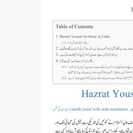
Table of Contents
Hazrat Yousaf As Story in Urdu
11۔ پاکدامنی کی شہادتیں :
ان تمام شہادتوں سے یوسف علیہ السلام کی پاکدامنی ثابت ہوتی ہے۔
12۔ تقدیر بہرصورت غالب رہتی ہے
“ان کے قصوں میں عقلمندوں کے لیے عبرت ہے یہ قرآن ایسی بات نہیں جس سے خود بنا لیا جائے بلکہ یہ ان کتابوں کی تصدیق کرنے والا ہے جو اس سے پہلے نازل ہوئی ہیں اور مومنوں کے لئے ہدایت اور رحمت ہے۔ گویا اس طرف متوجہ
السلام کو کنویں سے نکال کر تخت پر بٹھا سکتا ہے۔ وہ اللہ اس بات پر قادر ہے کہ محمد صلی اللہ
 وسلم کو بھی عزت عطا کرے۔ اور ان کے لائے ہوئے دین کو تمام ادیان پر غالب کر دے۔
Hazrat Yous
surah yusuf with urdu translation _quran ka tarju
علیہ السلام نے کنوئیں کی تاریکی سے جیل کی تنہائی تک اور
ن تھامے رکھا۔ اس صبر کے جو نتائج سامنے آئے وہ کسی سے