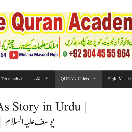
Fiqhi Masile
QURAN Calcis
وظائف
Tib e nabvi
s Story in Urdu |
Prophet Stories | يوسف علیہ السلام