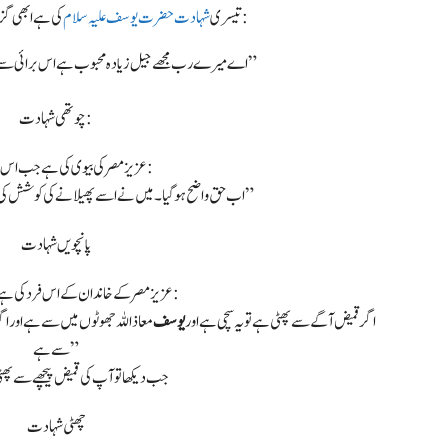
کی ہے ابھی گزرا ہے کہ انہوں نے فرمایا تھا کہ:
تیسری
شہادت حضرت یوسف علیہ سلام
“اے میرے رب مجھے جیل زیادہ محبوب ہے اس برائی سے جس کی طرف یہ مجھے بلاتی ہیں”
چوتھی شہادت:
عزیز مصر کی بیوی کی ہے جب اس نے کہا تھا:
“اب حق واضح ہو گیا۔ میں نے اسے پھیلانے کی کوشش کی تھی۔ یہ سوچوں میں سے ہے”
پانچویں شہادت
عزیز مصر کے خاندان کے اس فرد کی ہے جس نے کہا تھا:
“اگر قمیض آگے سے پھٹی ہے تو یہ سچی ہے اور
یوسف
معاذاللہ جھوٹوں میں سے ہےاور اگر 
سے ہے”
جب دیکھا تو آپ کی قمیض پیچھے سے پھٹ
چھٹی شہادت