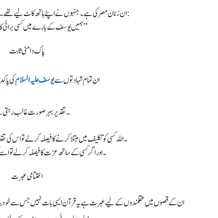
ان زنان مصر کی ہے۔ جنہوں نے اپنے ہاتھ کاٹ لیے تھے۔ انہوں نے گواہی دیتے ہوئے کہا تھا:
“ہمیں یوسف کے بارے میں کسی برائی کا علم نہیں ہے”
پاک دامنی ثابت
ان تمام شہادتوں سے
یوسف علیہ السلام
کی پاکد
12۔ تقدیر بہرصورت غالب رہتی 
۱۔ اللہ کسی کو تکلیف میں مبتلا کرنے کا فیصلہ کر لے تو اس کی تقد
۲۔ اور اگر کسی کے ساتھ عزت کا فیصلہ کر لے تو اس
اختتامی عبرت