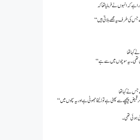
قمیض پیچھے سے پھٹی ہے توزلیخا جھوٹی ہے اور یہ سچوں میں
ی ہوئی تھی۔