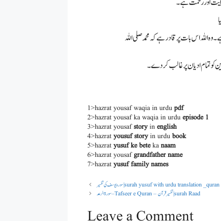
ہدایت اور رحمت ہے۔
ے۔ وہ اللہ اس بات پر قادر ہے کہ محمد صلی اللہ
 کو تمام ادیان پر غالب کر دے۔
1>hazrat yousaf waqia in urdu
pdf
2>hazrat yousaf ka waqia in urdu
episode 1
3>hazrat yousaf
story
in
english
4>hazrat
yousuf story
in urdu
book
5>hazrat
yusuf ke bete
ka
naam
6>hazrat yousaf
grandfather name
7>hazrat
yusuf family names
surah yusuf with urdu translation _quran ka tarjuma tafs
سورۃ الرعد – Tafseer e Quran – تفسیر قرآن | surah Raad
Leave a Comment