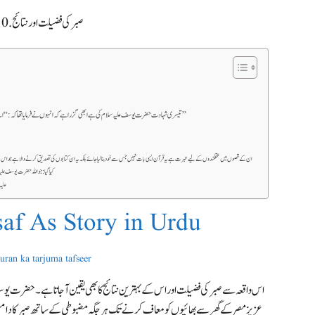
10. صبر کی فضیلت اور نتائج
تیسری شہادت حضرت یوسف علیہ سلام کی ہے ابھی گزرا ہے کہ انہوں نے فرمایا تھا کہ: “اے میرے رب مجھے جیل زیادہ محبوب ہے اس برائی سے جس کی طرف یہ مجھے بلاتی ہیں”
کیا گیا: جو اللہ حضرت یوسف علیہ 
علیہ
af As Story in Urdu
سورہ یوسف کی تفسیر | ma tafseer
اس واقعہ سے صبر کی فضیلت اور اس کے بہترین نتائج کا بھی یقین آجاتا ہے۔ حضرت یوسف 
عزیز مصر کے گھر سے بھائیوں کو معاف کرنے تک ہر جگہ مضبوطی کے ساتھ صبر کا دام