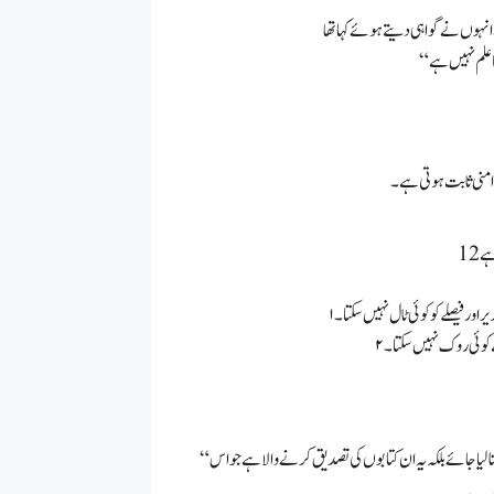
امنی ثابت ہوتی ہے۔
ہے
یراور فیصلے کو کوئی ٹال نہیں سکتا۔
ے کوئی روک نہیں سکتا۔
“ان کے قصوں میں عقلمندوں کے لیے عبرت ہے یہ قرآن ایسی بات نہیں جس سے خود بنا لیا جائے بلکہ یہ ان کتابوں کی تصدیق کرنے والا ہے جو اس