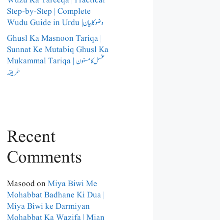
Wuzu Ka Tareeqa | Practical
Step-by-Step | Complete
Wudu Guide in Urdu |وضو کا بیان
Ghusl Ka Masnoon Tariqa |
Sunnat Ke Mutabiq Ghusl Ka
Mukammal Tariqa | غسل کا مسنون
طریقہ
Recent
Comments
Masood
on
Miya Biwi Me
Mohabbat Badhane Ki Dua |
Miya Biwi ke Darmiyan
Mohabbat Ka Wazifa | Mian