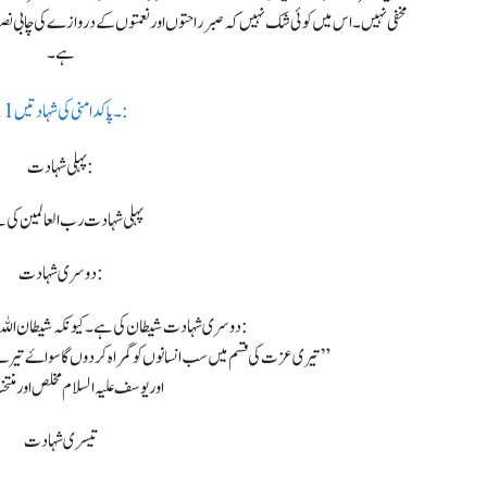
مخفی نہیں۔ اس میں کوئی شک نہیں کہ صبر راحتوں اور نعمتوں کے دروازے کی چابی نصف 
ہے۔
11۔ پاکدامنی کی شہادتیں :
پہلی شہادت:
پہلی شہادت رب العالمین کی 
دوسری شہادت:
دوسری شہادت شیطان کی ہے۔ کیونکہ شیطان اللہ کے سامنے قسم کھا کر کہا تھا:
“تیری عزت کی قسم میں سب انسانوں کو گمراہ کردوں گا سواۓ تیرے ان بندوں کے جو ان میں سے مخلص ہیں”
اور یوسف علیہ السلام مخلص اور من
تیسری شہادت