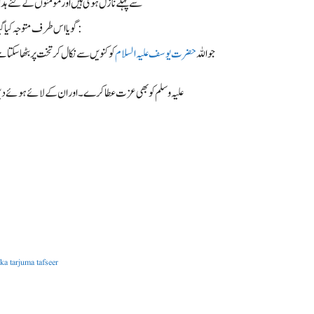
سے پہلے نازل ہوئی ہیں اور مومنوں کے لئے 
گویا اس طرف متوجہ کیا گیا:
جو اللہ
حضرت یوسف علیہ السلام
کو کنویں سے نکال کر تخت پر بٹھا سکتا ہ
علیہ وسلم کو بھی عزت عطا کرے۔ اور ان کے لائے ہوئے دین
سورہ یوسف کی تفسیر | eer