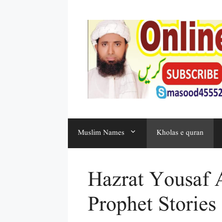
Muslim Names
Kholas e quran
Hazrat Yousaf A