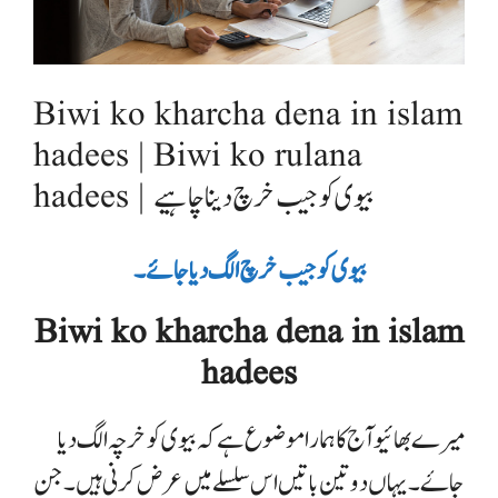
Biwi ko kharcha dena in islam
hadees | Biwi ko rulana
hadees | بیوی کو جیب خرچ دینا چاہیے
بیوی کو جیب خرچ الگ دیا جائے ۔
Biwi ko kharcha dena in islam
hadees
میرے بھائیو آج کا ہمارا موضوع ہے کہ بیوی کو خرچہ الگ دیا
جاۓ ۔ یہاں دو تین باتیں اس سلسلے میں عرض کرنی ہیں ۔ جن