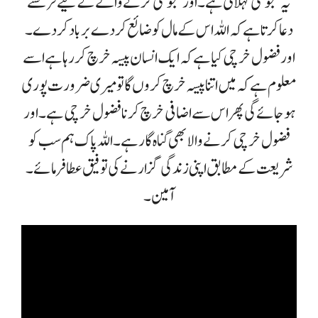
یہ کنجوسی کہلاتی ہے ۔اور کنجوسی کرنے والے کے لیے فرشتے
دعا کرتا ہے کہ اللہ اس کے مال کو ضائع کردے برباد کر دے ۔
اور فضول خرچی کیا ہے کہ ایک انسان پیسہ خرچ کر رہا ہے اسے
معلوم ہے کہ میں اتنا پیسہ خرچ کروں گا تو میری ضرورت پوری
ہو جائے گی پھر اس سے اضافی خرچ کرنا فضول خرچی ہے ۔ اور
فضول خرچی کرنے والا بھی گناہ گار ہے ۔ اللہ پاک ہم سب کو
شریعت کے مطابق اپنی زندگی گزارنے کی توفیق عطا فرمائے۔
آمین ۔