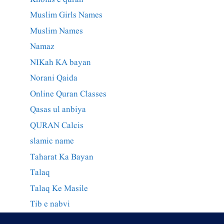
Muslim Girls Names
Muslim Names
Namaz
NIKah KA bayan
Norani Qaida
Online Quran Classes
Qasas ul anbiya
QURAN Calcis
slamic name
Taharat Ka Bayan
Talaq
Talaq Ke Masile
Tib e nabvi
Wazaif Qurani