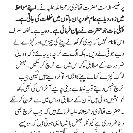
پر حکیم الامت حضرت تھانوی رحمۃ اللہ علیہ نے ۔
اپنے مواعظ
میں زور دیا ہے عام طور پر ان باتوں میں غفلت کی جاتی ہے ۔
پہلی بات جو حضرت نے بیان فرمائی ہے
۔ وہ یہ ہے ۔ نفقہ صرف
اس کا نام نہیں کہ بیوی کو کھانے پینے کی چیزیں اور کپڑے لے
دیے جوتی لے دیں ۔ بلکہ الگ سے خرچہ دیا جائے تاکہ وہ اپنی
ضرورت کے مطابق کچھ اس میں سے خرچ کر سکیں ۔ بعض
لوگ کپڑے کھانے پینے کا انتظام تو کر دیتے ہیں لیکن جیب
خرچ نہیں دیتے تو یہ غلط ہے دینی چاہیے آخر اس کی بھی کچھ
خواہشیں ہوتی ہیں تو ان کے مطابق وہ اس میں سے خرچ کرسکے
۔ حضرت تھانوی رحمۃ اللہ علیہ فرماتے ہیں کہ جیب خرچ بھی
دینا ضروری ہے کیونکہ بعض باتیں ایسی ہوتی ہیں کہ وہ پیسے