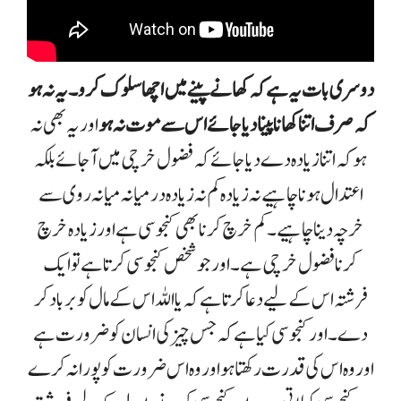
دوسری بات یہ ہے کہ کھانے پینے میں اچھا سلوک کرو ۔ یہ نہ ہو
کہ صرف اتنا کھانا پینا دیا جائےاس سے موت نہ ہو
اور یہ بھی نہ
ہو کہ اتنا زیادہ دے دیا جائے کہ فضول خرچی میں آجائے بلکہ
اعتدال ہونا چاہیے نہ زیادہ کم نہ زیادہ درمیانہ میانہ روی سے
خرچہ دینا چاہیے ۔ کم خرچ کرنا بھی کنجوسی ہے اور زیادہ خرچ
کرنا فضول خرچی ہے ۔ اور جو شخص کنجوسی کرتا ہے تو ایک
فرشتہ اس کے لیے دعا کرتا ہے کہ یا اللہ اس کے مال کو برباد کر
دے ۔ اور کنجوسی کیا ہے کہ جس چیز کی انسان کو ضرورت ہے
اور وہ اس کی قدرت رکھتا ہو اور وہ اس ضرورت کو پورا نہ کرے