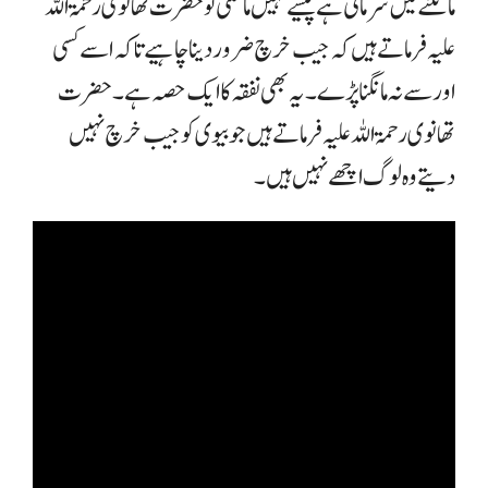
مانگنے میں شرما تی ہے پیسے نہیں مانگتی تو حضرت تھانوی رحمۃ اللہ
علیہ فرماتے ہیں کہ جیب خرچ ضرور دینا چاہیے تاکہ اسے کسی
اور سے نہ مانگنا
پڑے ۔یہ بھی نفقہ کا ایک حصہ ہے ۔ حضرت
تھانوی رحمۃ اللہ علیہ فرماتے ہیں جو بیوی کو جیب خرچ نہیں
دیتے وہ لوگ اچھے نہیں ہیں ۔