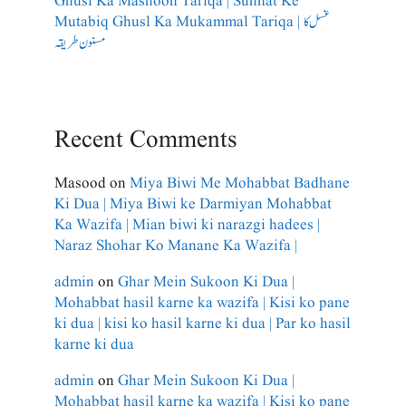
Ghusl Ka Masnoon Tariqa | Sunnat Ke
Mutabiq Ghusl Ka Mukammal Tariqa | غسل کا
مسنون طریقہ
Recent Comments
Masood
on
Miya Biwi Me Mohabbat Badhane
Ki Dua | Miya Biwi ke Darmiyan Mohabbat
Ka Wazifa | Mian biwi ki narazgi hadees |
Naraz Shohar Ko Manane Ka Wazifa |
admin
on
Ghar Mein Sukoon Ki Dua |
Mohabbat hasil karne ka wazifa | Kisi ko pane
ki dua | kisi ko hasil karne ki dua | Par ko hasil
karne ki dua
admin
on
Ghar Mein Sukoon Ki Dua |
Mohabbat hasil karne ka wazifa | Kisi ko pane