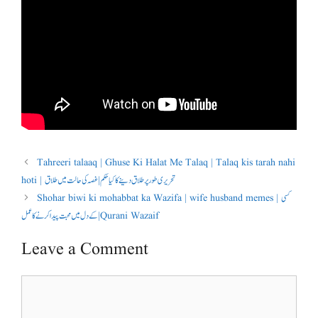
Tahreeri talaaq | Ghuse Ki Halat Me Talaq | Talaq kis tarah nahi
hoti | تحریری طور پر طلاق دینے کا کیا حکم | غصہ کی حالت میں طلاق
Shohar biwi ki mohabbat ka Wazifa | wife husband memes | کسی
کے دل میں محبت پیدا کرنے کا عمل | Qurani Wazaif
Leave a Comment